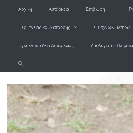
Μετάβαση
Αρχική
Αυτάρκεια
Επιβιωση
P
σε
περιεχόμενο
Περί Υγείας και Διατροφής
Φτιάχνω-Συντηρώ 
Εγκυκλοπαίδεια Αυτάρκειας
Υπολογιστής Πλήρους