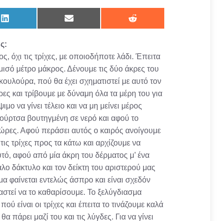
Share
Share
Share
on
on
on
LinkedIn
Email
Reddit
ς:
, όχι τις τρίχες, με οποιοδήποτε λάδι. Έπειτα
μισό μέτρο μάκρος. Δένουμε τις δύο άκρες του
κουλούρα, πού θα έχει σχηματιστεί με αυτό τον
ες και τρίβουμε με δύναμη όλα τα μέρη του για
ιμο να γίνει τέλειο και να μη μείνει μέρος
ούρτσα βουτηγμένη σε νερό και αφού το
2 ώρες. Αφού περάσει αυτός ο καιρός ανοίγουμε
τις τρίχες προς τα κάτω και αρχίζουμε να
υτό, αφού από μία άκρη του δέρματος μ’ ένα
λο δάκτυλο και τον δείκτη του αριστερού μας
μα φαίνεται εντελώς άσπρο και είναι σχεδόν
ιαστεί να το καθαρίσουμε. Το ξελύγδιασμα
ύ είναι οι τρίχες και έπειτα το τινάζουμε καλά
α πάρει μαζί του και τις λύγδες. Για να γίνει