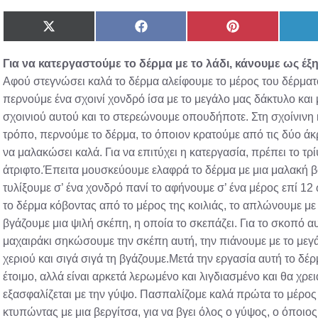
Share
Share
Share
on
on
on
X
Facebook
Pinterest
Για να
κατεργαστούμε το δέρμα
με το λάδι, κάνουμε ως έξη
(Twitter)
Αφού στεγνώσει καλά το δέρμα αλείφουμε το μέρος του δέρματος
περνούμε ένα σχοινί χονδρό ίσα με το μεγάλο μας δάκτυλο και 
σχοινιού αυτού και το στερεώνουμε οπουδήποτε. Στη σχοίνινη 
τρόπο, περνούμε το δέρμα, το όποιον κρατούμε από τις δύο άκρ
να μαλακώσει καλά. Για να επιτύχει η κατεργασία, πρέπει το τρίψ
άτριφτο.Έπειτα μουσκεύουμε ελαφρά το δέρμα με μια μαλακή β
τυλίξουμε σ’ ένα χονδρό πανί το αφήνουμε σ’ ένα μέρος επί 1
το δέρμα κόβοντας από το μέρος της κοιλιάς, το απλώνουμε με 
βγάζουμε μια ψιλή σκέπη, η οποία το σκεπάζει. Για το σκοπό α
μαχαιράκι σηκώσουμε την σκέπη αυτή, την πιάνουμε με το μεγά
χεριού και σιγά σιγά τη βγάζουμε.Μετά την εργασία αυτή το δέρ
έτοιμο, αλλά είναι αρκετά λερωμένο και λιγδιασμένο και θα χρε
εξασφαλίζεται με την γύψο. Πασπαλίζομε καλά πρώτα το μέρος πο
κτυπώντας με μια βεργίτσα, για να βγει όλος ο γύψος, ο όποιος θ