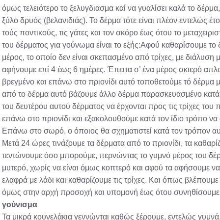
όμως τελειότερο το ξελυγδιασμα καί να γυαλίσει καλά το δέρμα,
ξύλο δρυός (βελανιδιάς). Το δέρμα τότε είναι πλέον εντελώς έ
τούς ποντικούς, τις γάτες και τον σκόρο έως ότου το μεταχε
του δέρματος για γούνωμα είναι το εξής:Αφού καθαρίσουμε το 
μέρος, το οποίο δεν είναι σκεπασμένο από τρίχες, με διάλυση 
αφήνουμε επί 4 έως 6 ημέρες. Έπειτα σ’ ένα μέρος σκιερό α
βρεγμένο και επάνω στο πριονίδι αυτό τοποθετούμε τό δέρμα 
από το δέρμα αυτό βάζουμε άλλο δέρμα παρασκευασμένο κατά τ
του δευτέρου αυτού δέρματος να έρχονται προς τις τρίχες του
επάνω στο πριονίδι και εξακολουθούμε κατά τον ίδιο τρόπο να 
Επάνω στο σωρό, ο όποιος θα σχηματιστεί κατά τον τρόπον αυτ
Μετά 24 ώρες τινάζουμε τα δέρματα από το πριονίδι, τα καθαρίζ
τεντώνουμε όσο μπορούμε, περνώντας το γυμνό μέρος του δέρ
μυτερό, χωρίς να είναι όμως κοπτερό και αφού τα αφήσουμε ν
ελαφρά με λάδι και καθαρίζουμε τις τρίχες. Και όπως βλέπουμε 
όμως στην αρχή προσοχή και υπομονή έως ότου συνηθίσουμε
γούνισμα
Τα μικρά κουνελάκια γεννώνται καθώς ξέρουμε, εντελώς γυμνά.