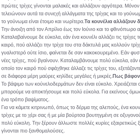
πρώτες τρίχες γίνονται μαλακές και αλλάζουν αργότερα. Μόνον 
τελειώνουν αυτά τα συνεχή αλλάγματα της τρίχας και το γούν
το γούνωμα είναι έτοιμο και νωρίτερα.
Τα κουνέλια αλλάζουν δ
Την άνοιξη από τον Απρίλιο έως τον Ιούνιο και το φθινόπωρο 
Καταλαβαίνουμε δε εύκολα, εάν ένα κουνέλι αλλάζει τις τρίχες 
καιρό, πού αλλάζει την τρίχα του στα δάκτυλά μας κολλούν τρίχ
γυαλιστερό ούτε ίσιο, φαίνεται δε σαν κακοκουρεμένο. Εάν φυσή
νέες τρίχες, πού βγαίνουν. Καταλαμβάνουμε πολύ εύκολα, εάν 
οποίο τον καιρό πού σφάχθηκε άλλαζε τις τρίχες του, εξετάζον
σε διάφορα μέρη μαύρες κηλίδες μεγάλες ή μικρές.
Πως βάφοντ
Το βάψιμο των κούνελοδερμάτων δεν είναι εύκολο. Χρειάζεται σ
μπορούμε να αποκτήσουμε και πολύ εύκολα. Για εκείνους όμω
ένα τρόπο βαψίματος.
Για να κάμετε κιτρινωπό, όπως το δέρμα της αλεπούς, ένα κου
τρίχες με το χέρι σας ή με μία βούρτσα βουτηγμένη σε οξυγονο
πολύ εύκολη. Την ξέρουν άλλωστε πολλές κυρίες εξαιρετικώς ξ
γίνονται πιο ξανθομαλούσες.