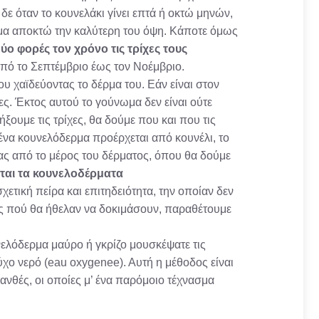
δε όταν το κουνελάκι γίνει επτά ή οκτώ μηνών,
ωμα αποκτώ την καλύτερη του όψη. Κάποτε όμως
ύο φορές τον χρόνο τις τρίχες τους
από το Σεπτέμβριο έως τον Νοέμβριο.
του χαϊδεύοντας το δέρμα του. Εάν είναι στον
ες. Έκτος αυτού το γούνωμα δεν είναι ούτε
ξουμε τις τρίχες, θα δούμε που και που τις
ένα κουνελόδερμα προέρχεται από κουνέλι, το
τας από το μέρος του δέρματος, όπου θα δούμε
αι τα κουνελοδέρματα
χετική πείρα και επιτηδειότητα, την οποίαν δεν
ς πού θα ήθελαν να δοκιμάσουν, παραθέτουμε
νελόδερμα μαύρο ή γκρίζο μουσκέψατε τις
ύχο νερό (eau oxygenee). Αυτή η μέθοδος είναι
ανθές, οι οποίες μ’ ένα παρόμοιο τέχνασμα