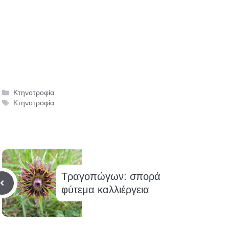
Κατηγορίες
Κτηνοτροφία
Ετικέτες
Κτηνοτροφία
Τραγοπώγων: σπορά
φύτεμα καλλιέργεια