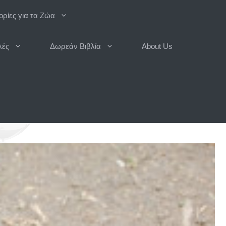
ρίες για τα Ζώα
λές
Δωρεάν Βιβλία
About Us