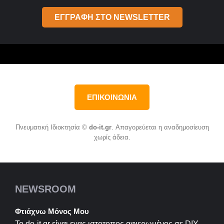
ΕΓΓΡΑΦΗ ΣΤΟ NEWSLETTER
ΕΠΙΚΟΙΝΩΝΙΑ
Πνευματική Ιδιοκτησία ©
do-it.gr
. Απαγορεύεται η αναδημοσίευση
χωρίς άδεια.
NEWSROOM
Φτιάχνω Μόνος Μου
Το do-it.gr είναι ενας ιστοτοπος αφιερωμένος σε
DIY