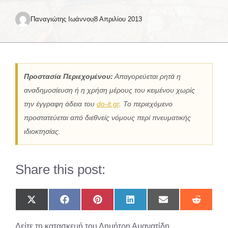
Παναγιώτης Ιωάννου
8 Απριλίου 2013
Προστασία Περιεχομένου:
Απαγορεύεται ρητά η
αναδημοσίευση ή η χρήση μέρους του κειμένου χωρίς
την έγγραφη άδεια του
do-it.gr
. Το περιεχόμενο
προστατεύεται από διεθνείς νόμους περί πνευματικής
ιδιοκτησίας.
Share this post:
Share
Share
Share
Share
Share
Share
on
on
on
on
on
on
X
Facebook
Pinterest
LinkedIn
Email
Reddit
Δείτε τη κατασκευή του Δημήτρη Αμανατίδη
(Twitter)