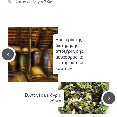
Ετικέτες
Κατασκευές για Ζώα
Η ιστορία της
διατήρησης,
αποξήρανσης,
μεταφοράς και
εμπορίου των
καρπών
Συνταγές με άγρια
χόρτα