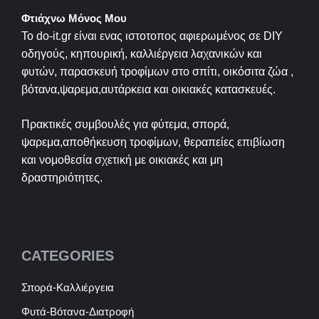
Φτιάχνω Μόνος Μου
Το do-it.gr είναι ενας ιστοτοπος αφιερωμένος σε
DIY
οδηγούς, κηπουρική, καλλιέργεια λαχανικών και
φυτών, παρασκευή τροφίμων στο σπίτι, οικόσιτα ζώα ,
βότανα,ψαρεμα,αυτάρκεια και οικιακές κατασκευές.
Πρακτικές συμβουλές για φύτεμα, σπορά,
ψαρεμα,αποθήκευση τροφίμων, θεραπείες επιβίωση
και νομοθεσία σχετική με οικιακές και μη
δραστηριότητες.
CATEGORIES
Σπορά-Καλλιέργεια
Φυτά-Βότανα-Διατροφή