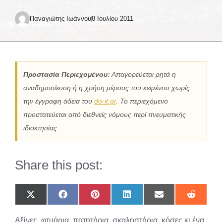
Παναγιώτης Ιωάννου
8 Ιουλίου 2011
Προστασία Περιεχομένου:
Απαγορεύεται ρητά η
αναδημοσίευση ή η χρήση μέρους του κειμένου χωρίς
την έγγραφη άδεια του
do-it.gr
. Το περιεχόμενο
προστατεύεται από διεθνείς νόμους περί πνευματικής
ιδιοκτησίας.
Share this post:
Share
Share
Share
Share
Share
Share
on
on
on
on
on
on
X
Facebook
Pinterest
LinkedIn
Email
Reddit
Αξίνες, φτυάρια, πατητήρια, σκαληστήρια, κόσες κι ένα
(Twitter)