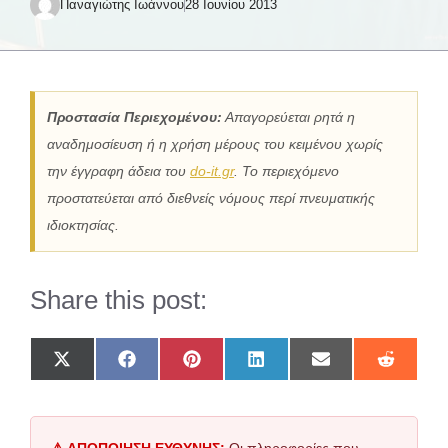
Παναγιώτης Ιωάννου
28 Ιουνίου 2013
Προστασία Περιεχομένου:
Απαγορεύεται ρητά η
αναδημοσίευση ή η χρήση μέρους του κειμένου χωρίς
την έγγραφη άδεια του
do-it.gr
. Το περιεχόμενο
προστατεύεται από διεθνείς νόμους περί πνευματικής
ιδιοκτησίας.
Share this post:
Share
Share
Share
Share
Share
Share
on
on
on
on
on
on
X
Facebook
Pinterest
LinkedIn
Email
Reddit
(Twitter)