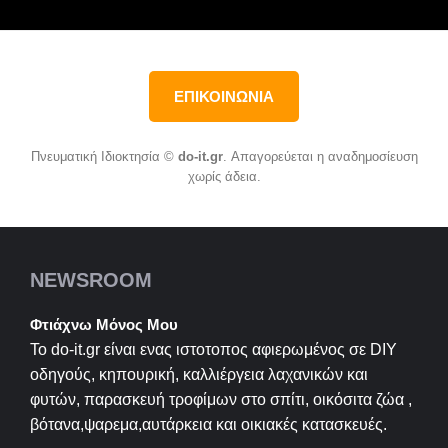
ΕΠΙΚΟΙΝΩΝΙΑ
Πνευματική Ιδιοκτησία ©
do-it.gr
. Απαγορεύεται η αναδημοσίευση
χωρίς άδεια.
NEWSROOM
Φτιάχνω Μόνος Μου
Το do-it.gr είναι ενας ιστοτοπος αφιερωμένος σε
DIY
οδηγούς, κηπουρική, καλλιέργεια λαχανικών και
φυτών, παρασκευή τροφίμων στο σπίτι, οικόσιτα ζώα ,
βότανα,ψαρεμα,αυτάρκεια και οικιακές κατασκευές.