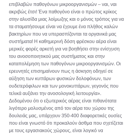
επιβλαβών παθογόνων μικροοργανισμών – ναι, ναι
ακριβώς έτσι! Ένα παθογόνο είναι ο πρώτος κρίκος
στην αλυσίδα μιας λοίμωξης και ο μόνος τρόπος για να
τα σταματήσουμε είναι να έχουμε ένα πλήθος καλών
βακτηρίων που να υπερασπίζονται τα οργανικά μας
συστήματα! Η καθημερινή δόση φρέσκου αέρα είναι
μερικές φορές αρκετή για να βοηθήσει στην ενίσχυση
του ανοσοποιητικού μας συστήματος και στην
καταπολέμηση των παθογόνων μικροοργανισμών. Οι
ερευνητές επισημαίνουν πως η άσκηση οδηγεί σε
αύξηση των κυττάρων φυσικών δολοφόνων, των
ουδετερόφιλων και των μονοκυττάρων, γεγονός που
τελικά αυξάνει την ανοσολογική λειτουργία».
Δεδομένου ότι ο εξωτερικός αέρας είναι πιθανότατα
λιγότερο μολυσμένος από τον αέρα του χώρου της
δουλειάς μας, υπάρχουν 350-400 διαφορετικές ουσίες
που είναι γνωστό ότι προκαλούν άσθμα που σχετίζεται
με τους εργασιακούς χώρους, είναι λογικό να