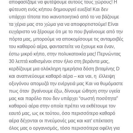
αποφασίζαμε να φυτέψουμε αυτούς τους χώρους! Η
φύτευση ενός κήπου δημιουργεί ευεξία! Και δεν
υπάρχει τίποτα πιο ικανοποιητικό από το να βάζουμε
τα χέρια μας στο χώμα για να αποφορτιστούμε! Είναι
ευχάριστο να ξέρουμε ότι με το που βγαίνουμε από την
πόρτα μας, μπορούμε να αποκομίσουμε τις ανταμοιβές
του καθαρού αέρα, φανταστείτε να έχουμε και έναν,
έστω μικρό κήπο, στην πολυκατοικία μας! Περνώντας
30 λεπτά καθισμένοι στον ήλιο στη βεράντα μας,
κερδίζουμε μια ολόκληρη ημερήσια δόση βιταμίνης D
και αναπνεύουμε καθαρό αέρα – και ναι, η έλλειψη
οξυγόνου απομυζά την ενέργειά μας Και να θυμόμαστε
πως όταν βγαίνουμε έξω, δίνουμε ώθηση στην υγεία
μας και παρόλο που δεν υπάρχει “σωστή ποσότητα”
καθαρού αέρα στην οποία πρέπει να εκθέτουμε τον
εαυτό μας, ως εκ τούτου, όσο περισσότερο καθαρό
αέρα δέχονται οι πνεύμονές μας και κατ’ επέκταση
όλος μας ο οργανισμός, τόσο περισσότερα οφέλη για