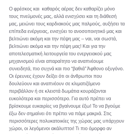
X
Facebook
Pinterest
LinkedIn
Email
Reddit
Ο φρέσκος και καθαρός αέρας δεν καθαρίζει μόνο
(Twitter)
τους πνεύμονές μας, αλλά ενισχύσει και τη διάθεσή
μας, μειώνει τους καρδιακούς μας παλμούς, αυξήσει τα
επίπεδα ενέργειας, ενισχύει το ανοσοποιητικό μας και
βελτιώνει ακόμη και την πέψη μας – ναι, ναι σωστά,
βελτιώνει ακόμα και την πέψη μας! Και για την
αποτελεσματική λειτουργεία του ενεργειακού μας
μηχανισμού είναι απαραίτητο να αναπνέουμε
συνειδητά, πιο συχνά και πιο “βαθιά” Άφθονο οξυγόνο.
Οι έρευνες έχουν δείξει ότι οι άνθρωποι που
δουλεύουν και αναπνέουν σε κλιματιζόμενο
περιβάλλον ή σε κλειστά δωμάτια κουράζονται
ευκολότερα και περισσότερο. Για αυτό πρέπει να
βρίσκουμε ευκαιρίες να βγαίνουμε έξω! Το να βγούμε
έξω δεν σημαίνει ότι πρέπει να πάμε μακριά. Στις
περισσότερες πολυκατοικίες της χώρας μας υπάρχουν
χώροι, οι λεγόμενοι ακάλυπτοι! Τι πιο όμορφο αν