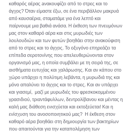
καθαρός αέρας aνακουφίζει από το στρες και το
άγχος? Όταν είμαστε έξω, σε ένα περιβάλλον μακρυά
από καυσαέρια, σταματάμε για ένα λεπτό και
παίρνουμε μια βαθιά ανάσα. Η έκθεση των πνευμόνων
μας στον καθαρό αέρα και στις μυρωδιές των
λουλουδιών και των φυτών βοηθάει στην ανακούφιση
από το στρες και το άγχος. Το οξυγόνο επηρεάζει τα
επίπεδα σεροτονίνης που απελευθερώνονται στον
οργανισμό μας, η οποία συμβάλει με τη σειρά της, σε
αισθήματα ευτυχίας και χαλάρωσης. Και αν κάπου στο
χώρο υπάρχει η πολύτιμη λεβάντα, η μυρωδιά της και
μόνο απαλύνει το άγχος και το στρες. Και αν υπάρχει
και γιασεμί, μαζί με μυρωδιές του φρεσκοκομμένου
γρασιδιού, τριαντάφυλλων, δεντρολίβανου και μέντας η
καλή μας διάθεση ενισχύεται και εκτοξεύεται! Και η
ενίσχυση του ανοσοποιητικού μας? Η έκθεση στον
καθαρό αέρα βοηθάει στη δημιουργία των βακτηρίων
που απαιτούνται για την καταπολέμηση των