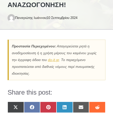
ΑΝΑΖΩΟΓΌΝΗΣΗ!
Παναγιώτης Ιωάννου
10 Σεπτεμβρίου 2024
Προστασία Περιεχομένου:
Απαγορεύεται ρητά η
αναδημοσίευση ή η χρήση μέρους του κειμένου χωρίς
την έγγραφη άδεια του
do-it.gr
. Το περιεχόμενο
προστατεύεται από διεθνείς νόμους περί πνευματικής
ιδιοκτησίας.
Share this post:
Share
Share
Share
Share
Share
Share
on
on
on
on
on
on