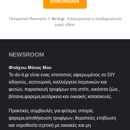
ΕΠΙΚΟΙΝΩΝΙΑ
Πνευματική Ιδιοκτησία ©
do-it.gr
. Απαγορεύεται η αναδημοσίευση
χωρίς άδεια.
NEWSROOM
Φτιάχνω Μόνος Μου
Το do-it.gr είναι ενας ιστοτοπος αφιερωμένος σε
DIY
οδηγούς, κηπουρική, καλλιέργεια λαχανικών και
φυτών, παρασκευή τροφίμων στο σπίτι, οικόσιτα ζώα ,
βότανα,ψαρεμα,αυτάρκεια και οικιακές κατασκευές.
Πρακτικές συμβουλές για φύτεμα, σπορά,
ψαρεμα,αποθήκευση τροφίμων, θεραπείες επιβίωση
και νομοθεσία σχετική με οικιακές και μη