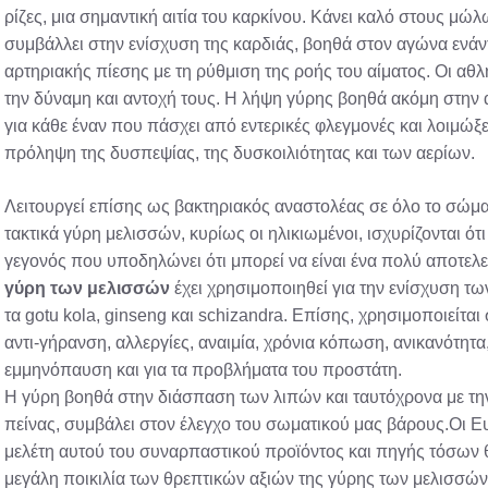
ρίζες, μια σημαντική αιτία του καρκίνου. Κάνει καλό στους μώ
συμβάλλει στην ενίσχυση της καρδιάς, βοηθά στον αγώνα ενάντ
αρτηριακής πίεσης με τη ρύθμιση της ροής του αίματος. Οι αθ
την δύναμη και αντοχή τους. Η λήψη γύρης βοηθά ακόμη στην
για κάθε έναν που πάσχει από εντερικές φλεγμονές και λοιμώ
πρόληψη της δυσπεψίας, της δυσκοιλιότητας και των αερίων.
Λειτουργεί επίσης ως βακτηριακός αναστολέας σε όλο το σώ
τακτικά γύρη μελισσών, κυρίως οι ηλικιωμένοι, ισχυρίζονται ότ
γεγονός που υποδηλώνει ότι μπορεί να είναι ένα πολύ αποτελ
γύρη των μελισσών
έχει χρησιμοποιηθεί για την ενίσχυση 
τα gotu kola, ginseng και schizandra. Επίσης, χρησιμοποιείτα
αντι-γήρανση, αλλεργίες, αναιμία, χρόνια κόπωση, ανικανότητα
εμμηνόπαυση και για τα προβλήματα του προστάτη.
Η γύρη βοηθά στην διάσπαση των λιπών και ταυτόχρονα με την
πείνας, συμβάλει στον έλεγχο του σωματικού μας βάρους.Οι Ε
μελέτη αυτού του συναρπαστικού προϊόντος και πηγής τόσων
μεγάλη ποικιλία των θρεπτικών αξιών της γύρης των μελισσών, 