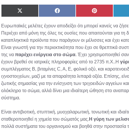
Share
Share
Share
on
on
on
X
Facebook
Pinterest
Ευρωπαϊκές μελέτες έχουν αποδείξει ότι μπορεί κανείς να ζήσει
(Twitter)
Περιέχει από μόνη της όλες τις ουσίες που απαιτούνται για τη
καταπληκτικά προϊόντα που παράγουν οι μέλισσες και έχει κα
Είναι γνωστή για την περιεκτικότητα που έχει σε θρεπτικά συστ
της να
παρέχει ενέργεια στο σώμα
. Έχει χρησιμοποιηθεί σα
έχουν βρεθεί σε ιατρικές πληροφορίες από το 2735 π.Χ..Η
γύρ
συμπλέγματος B, βιταμίνες C, A, E, φολικό οξύ, και καροτενοειδ
ιχνοστοιχείων, μαζί με τα απαραίτητα λιπαρά οξέα. Επίσης, είνα
ζωτικής σημασίας για την ενίσχυση των τριχοειδών αγγείων κα
ολόκληρο το σώμα, αλλά δίνει μια ιδιαίτερη ώθηση στο αναπαρ
σύστημα.
Είναι αντιβιοτική, στυπτική, μυοχαλαρωτική, τονωτική και ιδια
σταθεροποιηθεί η χημεία του σώματός μας.
Η γύρη των μελι
πολλά συστήματα του οργανισμού και βοηθά στην προστασία τ