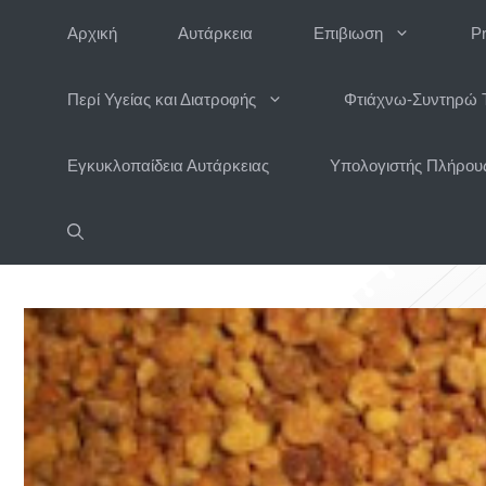
Μετάβαση
Αρχική
Αυτάρκεια
Επιβιωση
P
σε
περιεχόμενο
Περί Υγείας και Διατροφής
Φτιάχνω-Συντηρώ 
Εγκυκλοπαίδεια Αυτάρκειας
Υπολογιστής Πλήρους