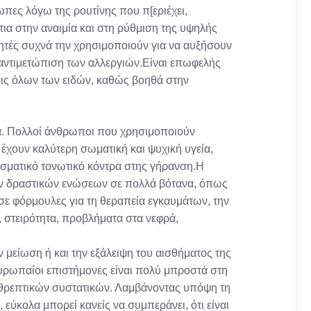
λωπες λόγω της ρουτίνης που π[εριέχει,
ια στην αναιμία και στη ρύθμιση της υψηλής
λητές συχνά την χρησιμοποιούν για να αυξήσουν
 αντιμετώπιση των αλλεργιών.Είναι επωφελής
ξεις όλων των ειδών, καθώς βοηθά στην
μα. Πολλοί άνθρωποι που χρησιμοποιούν
ι έχουν καλύτερη σωματική και ψυχική υγεία,
εσματικό τονωτικό κόντρα στης γήρανση.Η
των δραστικών ενώσεων σε πολλά βότανα, όπως
ι σε φόρμουλες για τη θεραπεία εγκαυμάτων, την
, στειρότητα, προβλήματα στα νεφρά,
 μείωση ή και την εξάλειψη του αισθήματος της
υρωπαίοι επιστήμονες είναι πολύ μπροστά στη
 θρεπτικών συστατικών. Λαμβάνοντας υπόψη τη
εύκολα μπορεί κανείς να συμπεράνει, ότι είναι