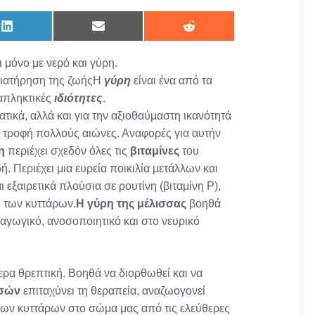
Share
Share
Share
on
on
on
LinkedIn
Email
Reddit
 μόνο με νερό και γύρη.
 διατήρηση της ζωήςΗ
γύρη
είναι ένα από τα
ταπληκτικές
ιδιότητες
.
ατικά, αλλά και για την αξιοθαύμαστη ικανότητά
ν τροφή πολλούς αιώνες. Αναφορές για αυτήν
η
περιέχει σχεδόν όλες τις
βιταμίνες
του
ή. Περιέχει μια ευρεία ποικιλία μετάλλων και
ι εξαιρετικά πλούσια σε ρουτίνη (βιταμίνη P),
ι των κυττάρων.
Η γύρη της μέλισσας
βοηθά
αγωγικό, ανοσοποιητικό και στο νευρικό
ίτερα θρεπτική. Βοηθά να διορθωθεί και να
σσών
επιταχύνει τη θεραπεία, αναζωογονεί
ων κυττάρων στο σώμα μας από τις ελεύθερες