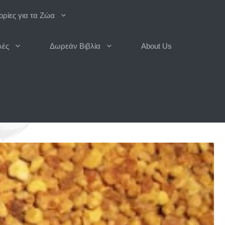
ρίες για τα Ζώα
λές
Δωρεάν Βιβλία
About Us