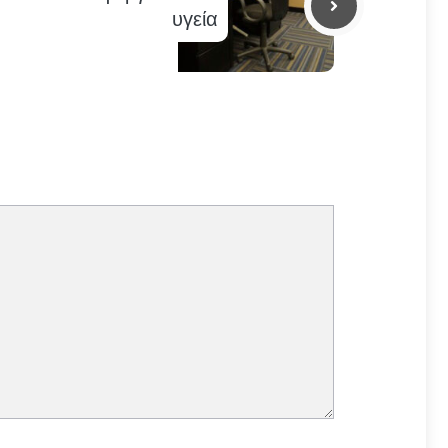
υγεία