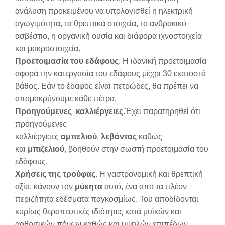
ανάλυση προκειμένου να υπολογισθεί η ηλεκτρική
αγωγιμότητα, τα θρεπτικά στοιχεία, το ανθρακικό
ασβέστιο, η οργανική ουσία και διάφορα ιχνοστοιχεία
και μακροστοιχεία.
Προετοιμασία του εδάφους
. Η ιδανική προετοιμασία
αφορά την κατεργασία του εδάφους μέχρι 30 εκατοστά
βάθος. Εάν το έδαφος είναι πετρώδες, θα πρέπει να
απομακρύνουμε κάθε πέτρα.
Προηγούμενες καλλιέργειες.
Έχει παρατηρηθεί ότι
προηγούμενες
καλλιέργειες
αμπελιού
,
λεβάντας
καθώς
και
μπιζελιού
, βοηθούν στην σωστή προετοιμασία του
εδάφους.
Χρήσεις της τρούφας
. Η γαστρονομική και θρεπτική
αξία, κάνουν τον
μύκητα
αυτό, ένα απο τα πλέον
περιζήτητα εδέσματα παγκοσμίως. Του αποδίδονται
κυρίως θεραπευτικές ιδιότητες κατά μυϊκών και
αρθριτικών πόνων καθώς και υψηλών επιπέδων