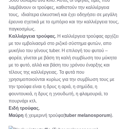
5060 δολάρια ανά κιλό. Αυτές οι υψηλές τιμές που
λαμβάνουν οι τρούφες, καθιστούν την καλλιέργεια
τους, ιδιαίτερα ελκυστική και έχει οδηγήσει σε μεγάλη
έρευνα σχετικά με το εμπόριο και την καλλιέργεια τους,
παγκοσμίως.
Καλλιέργεια τρούφας.
Η καλλιέργεια τρούφας αρχίζει
με τον εμβολιασμό στο ριζικό σύστημα φυτών, απο
μυκήλιο του γένους tuber. H επιλογή του φυτού –
φορέα, γίνεται με βάση τη καλή συμβίωση του μύκητα
με το φυτό, αλλά και βάση του χρόνου έναρξης και
τέλους της καλλιέργειας. Τα φυτά που
χρησιμοποιούνται κυρίως για την συμβίωση τους με
την τρούφα είναι η δρυς η αριά, η σημύδα, η
φουντουκιά, η δρυς η χνουδωτή, η φλαμουριά, το
πουρνάρι κτλ.
Ειδή τρούφας.
Μαύρη
ή χειμερινή τρούφα(
tuber melanosporum
).