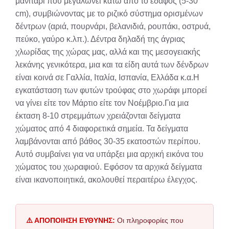
μανιτάρι που μεγαλώνει κάτω από το έδαφος (5-30
cm), συμβιώνοντας με το ριζικό σύστημα ορισμένων
δέντρων (αριά, πουρνάρι, βελανιδιά, ρουπάκι, οστρυά,
πεύκο, γαύρο κ.λπ.). Δέντρα δηλαδή της άγριας
χλωρίδας της χώρας μας, αλλά και της μεσογειακής
λεκάνης γενικότερα, μια και τα είδη αυτά των δένδρων
είναι κοινά σε Γαλλία, Ιταλία, Ισπανία, Ελλάδα κ.α.Η
εγκατάσταση των φυτών τρούφας στο χωράφι μπορεί
να γίνει είτε τον Μάρτιο είτε τον Νοέμβριο.Για μια
έκταση 8-10 στρεμμάτων χρειάζονται δείγματα
χώματος από 4 διαφορετικά σημεία. Τα δείγματα
λαμβάνονται από βάθος 30-35 εκατοστών περίπου.
Αυτό συμβαίνει για να υπάρξει μια αρχική εικόνα του
χώματος του χωραφιού. Εφόσον τα αρχικά δείγματα
είναι ικανοποιητικά, ακολουθεί περαιτέρω έλεγχος.
⚠️ ΑΠΟΠΟΙΗΣΗ ΕΥΘΥΝΗΣ:
Οι πληροφορίες που