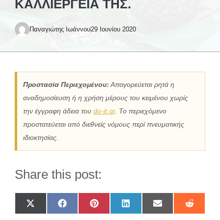
ΚΑΛΛΙΈΡΓΕΙΑ ΤΗΣ.
Παναγιώτης Ιωάννου
29 Ιουνίου 2020
Προστασία Περιεχομένου:
Απαγορεύεται ρητά η
αναδημοσίευση ή η χρήση μέρους του κειμένου χωρίς
την έγγραφη άδεια του
do-it.gr
. Το περιεχόμενο
προστατεύεται από διεθνείς νόμους περί πνευματικής
ιδιοκτησίας.
Share this post:
Share
Share
Share
Share
Share
Share
on
on
on
on
on
on