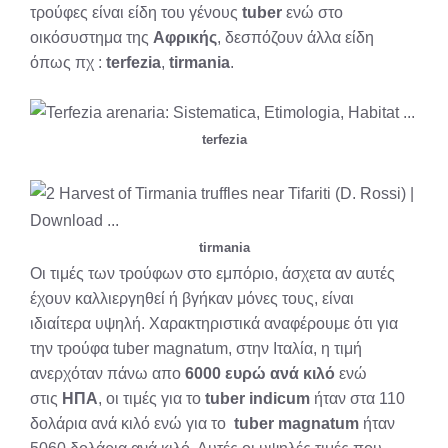
τρούφες είναι είδη του γένους
tuber
ενώ στο
οικόσυστημα της
Αφρικής
, δεσπόζουν άλλα είδη
όπως πχ :
terfezia
,
tirmania
.
terfezia
tirmania
Οι τιμές των τρούφων στο εμπόριο, άσχετα αν αυτές
έχουν καλλιεργηθεί ή βγήκαν μόνες τους, είναι
ιδιαίτερα υψηλή. Χαρακτηριστικά αναφέρουμε ότι για
την τρούφα tuber magnatum, στην Ιταλία, η τιμή
ανερχόταν πάνω απο
6000 ευρώ ανά κιλό
ενώ
στις
ΗΠΑ
, οι τιμές για το
tuber indicum
ήταν στα 110
δολάρια ανά κιλό ενώ για το
tuber magnatum
ήταν