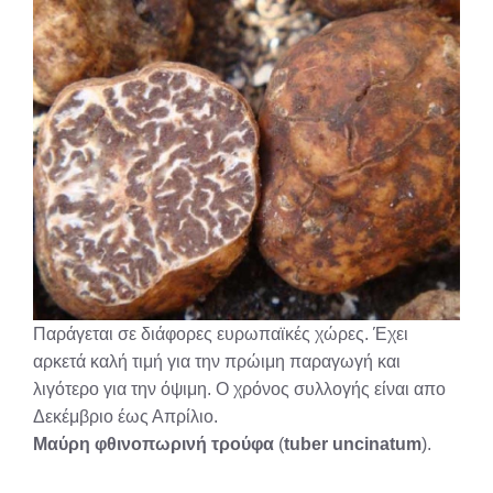
Παράγεται σε διάφορες ευρωπαϊκές χώρες. Έχει
αρκετά καλή τιμή για την πρώιμη παραγωγή και
λιγότερο για την όψιμη. Ο χρόνος συλλογής είναι απο
Δεκέμβριο έως Απρίλιο.
Μαύρη φθινοπωρινή τρούφα
(
tuber uncinatum
).