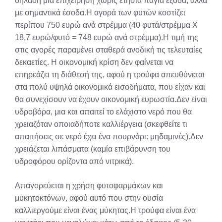
δηλαδή μια επιχείρηση χωρίς ετήσια πάγια έξοδα, αλλά
με σημαντικά έσοδα.Η αγορά των φυτών κοστίζει
περίπου 750 ευρώ ανά στρέμμα (40 φυτά/στρέμμα Χ
18,7 ευρώ/φυτό = 748 ευρώ ανά στρέμμα).Η τιμή της
στις αγορές παραμένει σταθερά ανοδική τις τελευταίες
δεκαετίες. Η οικονομική κρίση δεν φαίνεται να
επηρεάζει τη διάθεσή της, αφού η τρούφα απευθύνεται
στα πολύ υψηλά οικονομικά εισοδήματα, που είχαν και
θα συνεχίσουν να έχουν οικονομική ευρωστία.Δεν είναι
υδροβόρα, μια και απαιτεί το ελάχιστο νερό που θα
χρειαζόταν οποιαδήποτε καλλιέργεια (σκεφθείτε τι
απαιτήσεις σε νερό έχει ένα πουρνάρι: μηδαμινές).Δεν
χρειάζεται λιπάσματα (καμία επιβάρυνση του
υδροφόρου ορίζοντα από νιτρικά).
Απαγορεύεται η χρήση φυτοφαρμάκων και
μυκητοκτόνων, αφού αυτό που στην ουσία
καλλιεργούμε είναι ένας μύκητας.Η τρούφα είναι ένα