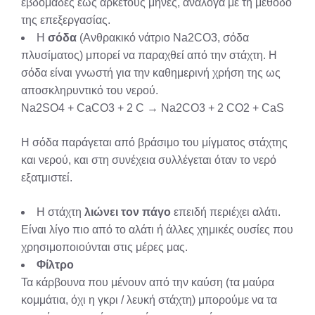
εβδομάδες έως αρκετούς μήνες, ανάλογα με τη μέθοδο
της επεξεργασίας.
Η
σόδα
(Ανθρακικό νάτριο Na2CO3, σόδα
πλυσίματος) μπορεί να παραχθεί από την στάχτη. Η
σόδα είναι γνωστή για την καθημερινή χρήση της ως
αποσκληρυντικό του νερού.
Na2SO4 + CaCO3 + 2 C → Na2CO3 + 2 CO2 + CaS
Η σόδα παράγεται από βράσιμο του μίγματος στάχτης
και νερού, και στη συνέχεια συλλέγεται όταν το νερό
εξατμιστεί.
Η στάχτη
λιώνει τον πάγο
επειδή περιέχει αλάτι.
Είναι λίγο πιο από το αλάτι ή άλλες χημικές ουσίες που
χρησιμοποιούνται στις μέρες μας.
Φίλτρο
Τα κάρβουνα που μένουν από την καύση (τα μαύρα
κομμάτια, όχι η γκρι / λευκή στάχτη) μπορούμε να τα