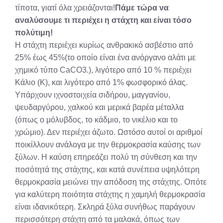
τίποτα, γιατί όλα χρειάζονται!
Πάμε τώρα να
αναλύσουμε τι περιέχει η στάχτη και είναι τόσο
πολύτιμη!
Η στάχτη περιέχει κυρίως ανθρακικό ασβέστιο από
25% έως 45%(το οποίο είναι ένα ανόργανο αλάτι με
χημικό τύπο CaCO3.), λιγότερο από 10 % περιέχει
Κάλιο (Κ), και λιγότερο από 1% φωσφορικό άλας.
Υπάρχουν ιχνοστοιχεία σιδήρου, μαγγανίου,
ψευδαργύρου, χαλκού και μερικά βαρέα μέταλλα
(όπως ο μόλυβδος, το κάδμιο, το νικέλιο και το
χρώμιο). Δεν περιέχει άζωτο. Ωστόσο αυτοί οι αριθμοί
ποικίλλουν ανάλογα με την θερμοκρασία καύσης των
ξύλων. Η καύση επηρεάζει πολύ τη σύνθεση και την
ποσότητά της στάχτης, και κατά συνέπεια υψηλότερη
θερμοκρασία μειώνει την απόδοση της στάχτης. Οπότε
για καλύτερη ποιότητα στάχτης η χαμηλή θερμοκρασία
είναι ιδανικότερη. Σκληρά ξύλα συνήθως παράγουν
περισσότερη στάχτη από τα μαλακά, όπως των