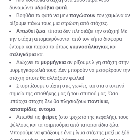
δυναμώνει
υδρόβια φυτά
.
Βοηθάει τα φυτά να μην
παγώσουν
τον χειμώνα αν
ρίξουμε πάνω τους μια στρώση από στάχτες.
Απωθεί ζώα
, τίποτα δεν πλησιάζει την στάχτη! Με
την στάχτη απομακρύνονται από τον κήπο διάφορα
έντομα και παράσιτα όπως
γυμνοσάλιαγκες
και
σαλιγκάρια
κα.
Διώχνει τα
μυρμήγκια
αν ρίξουμε λίγη στάχτη στην
μυρμηγκοφωλιά τους. Δεν μπορούν να μεταφέρουν την
στάχτη όποτε θα αλλάξουν φώλια!
Σκορπίζουμε στάχτη στις γωνίες και στα σκοτεινά
σημεία της αποθήκης μας ή του σπιτιού μας. Όσο
υπάρχει στάχτη δεν θα πλησιάζουν
ποντίκια
,
κατσαρίδες
,
έντομα
.
Απωθεί τις
ψείρες
(στο τριχωτό της κεφαλής), τους
ψύλλους και τα τσιμπούρια από τα κατοικίδια ζώα.
Μπορούμε να φτιάξουμε ένα μίγμα στάχτης μαζί με ξύδι