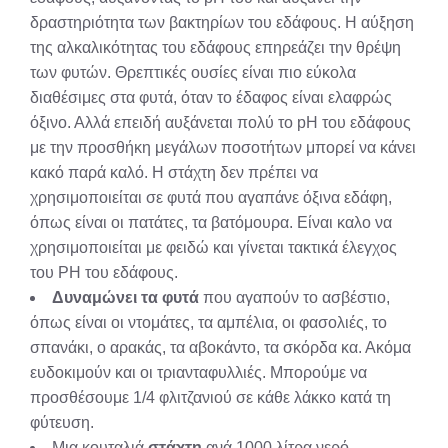
δραστηριότητα των βακτηρίων του εδάφους. Η αύξηση
της αλκαλικότητας του εδάφους επηρεάζει την θρέψη
των φυτών. Θρεπτικές ουσίες είναι πιο εύκολα
διαθέσιμες στα φυτά, όταν το έδαφος είναι ελαφρώς
όξινο. Αλλά επειδή αυξάνεται πολύ το pH του εδάφους
με την προσθήκη μεγάλων ποσοτήτων μπορεί να κάνει
κακό παρά καλό. Η στάχτη δεν πρέπει να
χρησιμοποιείται σε φυτά που αγαπάνε όξινα εδάφη,
όπως είναι οι πατάτες, τα βατόμουρα. Είναι καλο να
χρησιμοποιείται με φειδώ και γίνεται τακτικά έλεγχος
του PH του εδάφους.
Δυναμώνει τα φυτά
που αγαπούν το ασβέστιο,
όπως είναι οι ντομάτες, τα αμπέλια, οι φασολιές, το
σπανάκι, ο αρακάς, τα αβοκάντο, τα σκόρδα κα. Ακόμα
ευδοκιμούν και οι τριανταφυλλιές. Μπορούμε να
προσθέσουμε 1/4 φλιτζανιού σε κάθε λάκκο κατά τη
φύτευση.
Μια κουταλιά
στάχτη
ανά 1000 λίτρα νερό