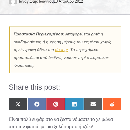
Παναγιώτης Ιωάννου
10 Απριλίου 2012
Προστασία Περιεχομένου:
Απαγορεύεται ρητά η
αναδημοσίευση ή η χρήση μέρους του κειμένου χωρίς
την έγγραφη άδεια του
do-it.gr
. Το περιεχόμενο
προστατεύεται από διεθνείς νόμους περί πνευματικής
ιδιοκτησίας.
Share this post:
Share
Share
Share
Share
Share
Share
on
on
on
on
on
on
X
Facebook
Pinterest
LinkedIn
Email
Reddit
Είναι πολύ ευχάριστο να ζεσταινόμαστε το χειμώνα
(Twitter)
από την φωτιά, με μια ξυλόσομπα ή τζάκι!