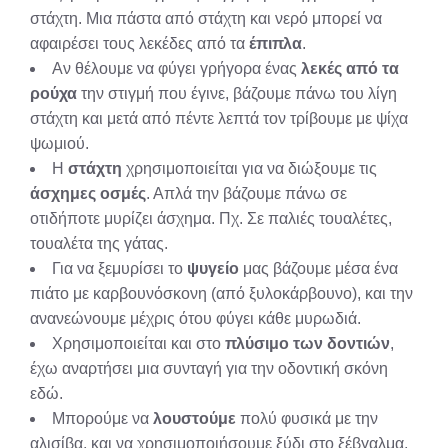
στάχτη. Μια πάστα από στάχτη και νερό μπορεί να
αφαιρέσει τους λεκέδες από τα
έπιπλα
.
Αν θέλουμε να φύγει γρήγορα ένας
λεκές από τα
ρούχα
την στιγμή που έγινε, βάζουμε πάνω του λίγη
στάχτη και μετά από πέντε λεπτά τον τρίβουμε με ψίχα
ψωμιού.
Η
στάχτη
χρησιμοποιείται για να διώξουμε τις
άσχημες οσμές
. Απλά την βάζουμε πάνω σε
οτιδήποτε μυρίζει άσχημα. Πχ. Σε παλιές τουαλέτες,
τουαλέτα της γάτας.
Για να ξεμυρίσει το
ψυγείο
μας βάζουμε μέσα ένα
πιάτο με καρβουνόσκονη (από ξυλοκάρβουνο), και την
ανανεώνουμε μέχρις ότου φύγει κάθε μυρωδιά.
Χρησιμοποιείται και στο
πλύσιμο των δοντιών
,
έχω αναρτήσει μια συνταγή για την οδοντική σκόνη
εδώ.
Μπορούμε να
λουστούμε
πολύ φυσικά με την
αλισίβα, και να χρησιμοποιήσουμε ξύδι στο ξέβγαλμα,