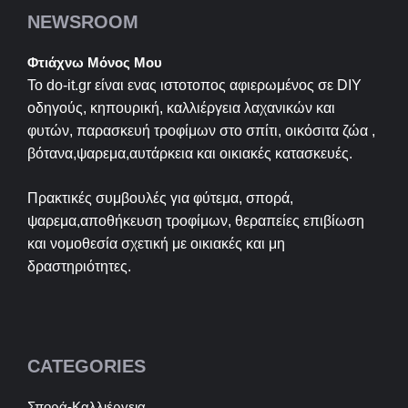
NEWSROOM
Φτιάχνω Μόνος Μου
Το do-it.gr είναι ενας ιστοτοπος αφιερωμένος σε
DIY
οδηγούς, κηπουρική, καλλιέργεια λαχανικών και
φυτών, παρασκευή τροφίμων στο σπίτι, οικόσιτα ζώα ,
βότανα,ψαρεμα,αυτάρκεια και οικιακές κατασκευές.
Πρακτικές συμβουλές για φύτεμα, σπορά,
ψαρεμα,αποθήκευση τροφίμων, θεραπείες επιβίωση
και νομοθεσία σχετική με οικιακές και μη
δραστηριότητες.
CATEGORIES
Σπορά-Καλλιέργεια