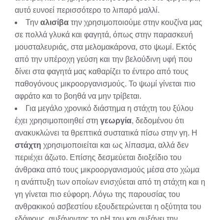
αυτό ευνοεί περισσότερο το λιπαρό μαλλί.
Την
αλισίβα
την χρησιμοποιούμε στην κουζίνα μας
σε πολλά γλυκά και φαγητά, όπως στην παρασκευή
μουσταλευριάς, στα μελομακάρονα, στο ψωμί. Εκτός
από την υπέροχη γεύση και την βελούδινη υφή που
δίνει στα φαγητά μας καθαρίζει το έντερο από τους
παθογόνους μικροοργανισμούς. Το ψωμί γίνεται πιο
αφράτο και το βοηθά να μην τρίβεται.
Για μεγάλο χρονικό διάστημα η στάχτη του ξύλου
έχει χρησιμοποιηθεί στη
γεωργία
, δεδομένου ότι
ανακυκλώνει τα θρεπτικά συστατικά πίσω στην γη. Η
στάχτη
χρησιμοποιείται και ως λίπασμα, αλλά δεν
περιέχει άζωτο. Επίσης δεσμεύεται διοξείδιο του
άνθρακα από τους μικροοργανισμούς μέσα στο χώμα
η ανάπτυξη των οποίων ενισχύεται από τη στάχτη και η
γη γίνεται πιο εύφορη. Λόγω της παρουσίας του
ανθρακικού ασβεστίου εξουδετερώνεται η οξύτητα του
εδάφους, αυξάνοντας το pH του και αυξάνει την