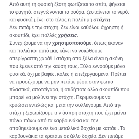
Από αυτή τη φυσική ζέστη φωτίζεται το σπίτι, ψήνεται
το φαγητό, στεγνώνονται τα ρούχα, ζεσταίνεται το νερό,
και φυσικά μένει στο τέλος η πολύτιμη
στάχτη
Δεν πετάμε την στάχτη, δεν είναι καθόλου άχρηστη ή
σκουπίδι, έχει πολλές
χρήσεις
.
Συνεχίζουμε να την
χρησιμοποιούμε
, όπως έκαναν
και παλιά και αυτό μας κάνει να νοιώθουμε
απερίγραπτη χαρά!Η στάχτη από ξύλα είναι η σκόνη
που έμεινε από την καύση τους. Ξύλα εννοούμε μόνο
φυσικά, όχι με βαφές, κόλες ή επεξεργασμένα. Πρέπει
να προσέχουμε να μην πετάμε μέσα στην φωτιά
πλαστικά, αποτσίγαρα, ή οτιδήποτε άλλο σκουπίδι που
μπορεί να μολύνει την στάχτη. Περιμένουμε να
κρυώσει εντελώς και μετά την συλλέγουμε. Από την
στάχτη ξεχωρίζουμε την άσπρη στάχτη που έχει μείνει
πάνω-πάνω από τα καρβουνάκια και την
αποθηκεύουμε σε ένα μεταλλικό δοχείο με καπάκι. Τα
καρβουνάκια τα κρατάμε σε άλλο δοχείο. Δεν πετάμε