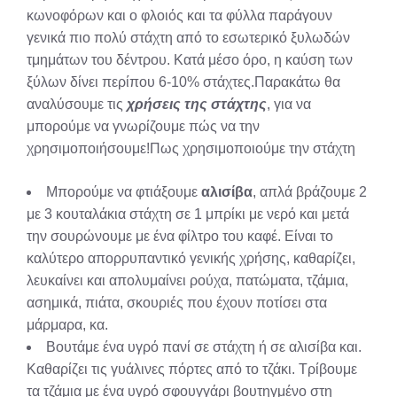
κωνοφόρων και ο φλοιός και τα φύλλα παράγουν
γενικά πιο πολύ στάχτη από το εσωτερικό ξυλωδών
τμημάτων του δέντρου. Κατά μέσο όρο, η καύση των
ξύλων δίνει περίπου 6-10% στάχτες.Παρακάτω θα
αναλύσουμε τις
χρήσεις της στάχτης
, για να
μπορούμε να γνωρίζουμε πώς να την
χρησιμοποιήσουμε!Πως χρησιμοποιούμε την στάχτη
Μπορούμε να φτιάξουμε
αλισίβα
, απλά βράζουμε 2
με 3 κουταλάκια στάχτη σε 1 μπρίκι με νερό και μετά
την σουρώνουμε με ένα φίλτρο του καφέ. Είναι το
καλύτερο απορρυπαντικό γενικής χρήσης, καθαρίζει,
λευκαίνει και απολυμαίνει ρούχα, πατώματα, τζάμια,
ασημικά, πιάτα, σκουριές που έχουν ποτίσει στα
μάρμαρα, κα.
Βουτάμε ένα υγρό πανί σε στάχτη ή σε αλισίβα και.
Καθαρίζει τις γυάλινες πόρτες από το τζάκι. Τρίβουμε
τα τζάμια με ένα υγρό σφουγγάρι βουτηγμένο στη