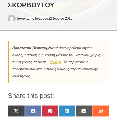
ΣΚΟΡΒΟΎΤΟΥ
Παναγιώτης Ιωάννου
22 Ιουνίου 2015
Προστασία Περιεχομένου:
Απαγορεύεται ρητά η
αναδημοσίευση ή η χρήση μέρους του κειμένου χωρίς
την έγγραφη άδεια του
do-it.gr
. Το περιεχόμενο
προστατεύεται από διεθνείς νόμους περί πνευματικής
ιδιοκτησίας.
Share this post:
Share
Share
Share
Share
Share
Share
on
on
on
on
on
on