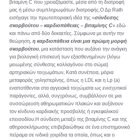
βιταμίνη C που χρειαζόμαστε, μέσα από τη διατροφή
μας ή μέσω συμπληρωμάτων διατροφής.Ο Δρ Rath
εισήγαγε την πρωτοποριακή ιδέα της «
σύνδεσης
σκορβούτου – καρδιοπάθειας – βιταμίνης C
» εδώ
και πάνω από δύο δεκαετίες. Σύμφωνα με αυτήν την
θεώρηση,
η καρδιοπάθεια είναι μια πρώιμη μορφή
σκορβούτου
, μια κατάσταση που αυξάνει την ανάγκη
για βιολογική επισκευή των εξασθενημένων (λόγω
μειωμένης σύνθεσης κολλαγόνου στο σώμα)
αρτηριακών τοιχωμάτων, Κατά συνέπεια, μόρια
μεταφοράς χοληστερίνης, όπως η LDL και η Lp (a)
εναποτίθενται στα αγγειακά τοιχώματα ως ενισχυτικοί
παράγοντες, αλλά, συγχρόνως, συμβάλλουν σε μια
συσσώρευση αθηρωματικών πλακών και αυξάνουν
τον κίνδυνο καρδιακής προσβολής ή εγκεφαλικού
επεισοδίου.Η σύνδεση μεταξύ της βιταμίνης C και της
αθηροσκλήρωσης επιβεβαιώθηκε σε ένα επιστημονικό
πείραμα σε ινδικά χοιρίδια τα οποία, όπως και ο