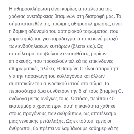
X
Facebook
Pinterest
LinkedIn
Email
Reddit
Η αθηροσκλήρωση είναι κυρίως αποτέλεσμα της
(Twitter)
χρόνιας ανεπάρκειας βιταμινών στη διατροφή μας. Το
σήμα κατατεθέν της πρώιμης αθηροσκλήρωσης, είναι
η δομική αδυναμία του αρτηριακού τοιχώματος, που
χαρακτηρίζεται, για παράδειγμα, από τα κενά μεταξύ
των ενδοθηλιακών κυττάρων (βλέπε εικ.). Ως
αποτέλεσμα, συμβαίνουν εναποθέσεις μορίων
επισκευής, που προκαλούν τελικά τις επικίνδυνες
αθηρωματικές πλάκες.Η βιταμίνη C είναι απαραίτητη
για την παραγωγή του κολλαγόνου και άλλων
συστατικών του συνδετικού ιστού στο σώμα. Τα
περισσότερα ζώα συνθέτουν την δική τους βιταμίνη C,
ανάλογα με τις ανάγκες τους. Ωστόσο, περίπου 40
εκατομμύρια χρόνια πριν, αυτή η ικανότητα χάθηκε
στους προγόνους των ανθρώπων, ως αποτέλεσμα
μιας γενετικής μετάλλαξης. Ως εκ τούτου, εμείς οι
άνθρωποι, θα πρέπει να λαμβάνουμε καθημερινά τη