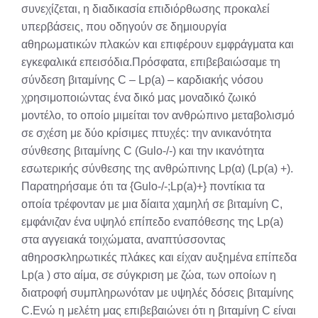
συνεχίζεται, η διαδικασία επιδιόρθωσης προκαλεί
υπερβάσεις, που οδηγούν σε δημιουργία
αθηρωματικών πλακών και επιφέρουν εμφράγματα και
εγκεφαλικά επεισόδια.Πρόσφατα, επιβεβαιώσαμε τη
σύνδεση βιταμίνης C – Lp(a) – καρδιακής νόσου
χρησιμοποιώντας ένα δικό μας μοναδικό ζωικό
μοντέλο, το οποίο μιμείται τον ανθρώπινο μεταβολισμό
σε σχέση με δύο κρίσιμες πτυχές: την ανικανότητα
σύνθεσης βιταμίνης C (Gulo-/-) και την ικανότητα
εσωτερικής σύνθεσης της ανθρώπινης Lp(α) (Lp(a) +).
Παρατηρήσαμε ότι τα {Gulo-/-;Lp(a)+} ποντίκια τα
οποία τρέφονταν με μια δίαιτα χαμηλή σε βιταμίνη C,
εμφάνιζαν ένα υψηλό επίπεδο εναπόθεσης της Lp(a)
στα αγγειακά τοιχώματα, αναπτύσσοντας
αθηροσκληρωτικές πλάκες και είχαν αυξημένα επίπεδα
Lp(a ) στο αίμα, σε σύγκριση με ζώα, των οποίων η
διατροφή συμπληρωνόταν με υψηλές δόσεις βιταμίνης
C.Ενώ η μελέτη μας επιβεβαιώνει ότι η βιταμίνη C είναι