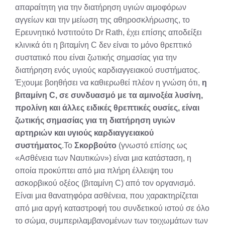
απαραίτητη για την διατήρηση υγιών αιμοφόρων
αγγείων και την μείωση της αθηροσκλήρωσης, το
Ερευνητικό Ινστιτούτο Dr Rath, έχει επίσης αποδείξει
κλινικά ότι η βιταμίνη C δεν είναι το μόνο θρεπτικό
συστατικό που είναι ζωτικής σημασίας για την
διατήρηση ενός υγιούς καρδιαγγειακού συστήματος.
Έχουμε βοηθήσει να καθιερωθεί πλέον η γνώση ότι,
η
βιταμίνη C, σε συνδυασμό με τα αμινοξέα λυσίνη,
προλίνη και άλλες ειδικές θρεπτικές ουσίες, είναι
ζωτικής σημασίας για τη διατήρηση υγιών
αρτηριών και υγιούς καρδιαγγειακού
συστήματος
.Το
Σκορβούτο
(γνωστό επίσης ως
«Ασθένεια των Ναυτικών») είναι μια κατάσταση, η
οποία προκύπτει από μια πλήρη έλλειψη του
ασκορβικού οξέος (βιταμίνη C) από τον οργανισμό.
Είναι μια θανατηφόρα ασθένεια, που χαρακτηρίζεται
από μια αργή καταστροφή του συνδετικού ιστού σε όλο
το σώμα, συμπεριλαμβανομένων των τοιχωμάτων των