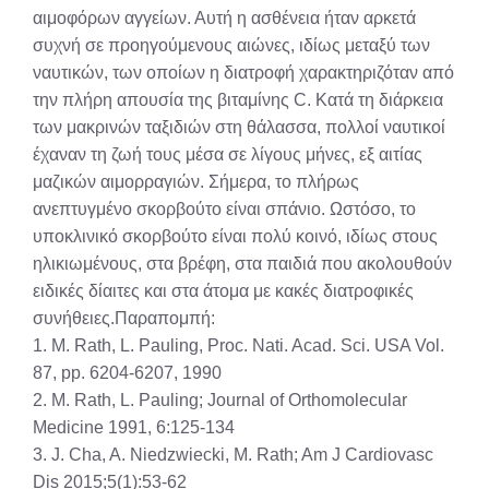
αιμοφόρων αγγείων. Αυτή η ασθένεια ήταν αρκετά
συχνή σε προηγούμενους αιώνες, ιδίως μεταξύ των
ναυτικών, των οποίων η διατροφή χαρακτηριζόταν από
την πλήρη απουσία της βιταμίνης C. Κατά τη διάρκεια
των μακρινών ταξιδιών στη θάλασσα, πολλοί ναυτικοί
έχαναν τη ζωή τους μέσα σε λίγους μήνες, εξ αιτίας
μαζικών αιμορραγιών. Σήμερα, το πλήρως
ανεπτυγμένο σκορβούτο είναι σπάνιο. Ωστόσο, το
υποκλινικό σκορβούτο είναι πολύ κοινό, ιδίως στους
ηλικιωμένους, στα βρέφη, στα παιδιά που ακολουθούν
ειδικές δίαιτες και στα άτομα με κακές διατροφικές
συνήθειες.Παραπομπή:
1. M. Rath, L. Pauling, Proc. Nati. Acad. Sci. USA Vol.
87, pp. 6204-6207, 1990
2. M. Rath, L. Pauling; Journal of Orthomolecular
Medicine 1991, 6:125-134
3. J. Cha, A. Niedzwiecki, M. Rath; Am J Cardiovasc
Dis 2015;5(1):53-62