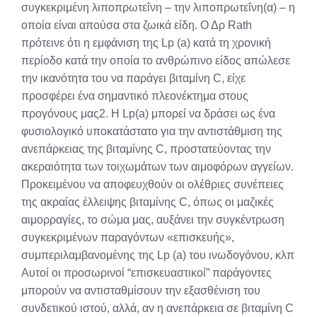
συγκεκριμένη λιποπρωτεΐνη – την λιποπρωτεΐνη(α) – η
οποία είναι απούσα στα ζωικά είδη. Ο Δρ Rath
πρότεινε ότι η εμφάνιση της Lp (a) κατά τη χρονική
περίοδο κατά την οποία το ανθρώπινο είδος απώλεσε
την ικανότητα του να παράγει βιταμίνη C, είχε
προσφέρει ένα σημαντικό πλεονέκτημα στους
προγόνους μας2. Η Lp(a) μπορεί να δράσει ως ένα
φυσιολογικό υποκατάστατο για την αντιστάθμιση της
ανεπάρκειας της βιταμίνης C, προστατεύοντας την
ακεραιότητα των τοιχωμάτων των αιμοφόρων αγγείων.
Προκειμένου να αποφευχθούν οι ολέθριες συνέπειες
της ακραίας έλλειψης βιταμίνης C, όπως οι μαζικές
αιμορραγίες, το σώμα μας, αυξάνει την συγκέντρωση
συγκεκριμένων παραγόντων «επισκευής»,
συμπεριλαμβανομένης της Lp (a) του ινωδογόνου, κλπ
Αυτοί οι προσωρινοί “επισκευαστικοί” παράγοντες
μπορούν να αντισταθμίσουν την εξασθένιση του
συνδετικού ιστού, αλλά, αν η ανεπάρκεια σε βιταμίνη C