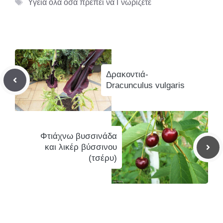
Ετικέτες
Υγεία όλα όσα πρέπει να Γνωρίζετε
Δρακοντιά-
Dracunculus vulgaris
Φτιάχνω βυσσινάδα
και λικέρ βύσσινου
(τσέρυ)