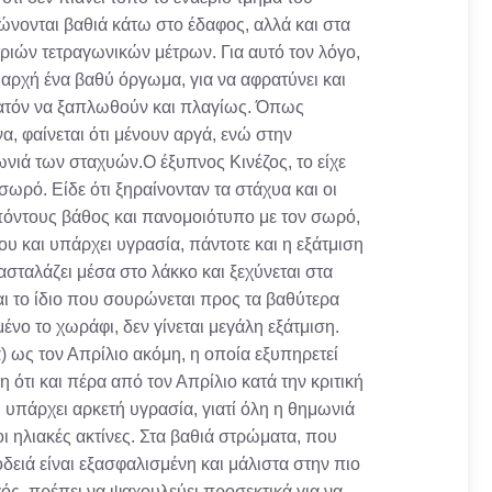
χώνονται βαθιά κάτω στο έδαφος, αλλά και στα
ιών τετραγωνικών μέτρων. Για αυτό τον λόγο,
 αρχή ένα βαθύ όργωμα, για να αφρατύνει και
δυνατόν να ξαπλωθούν και πλαγίως. Όπως
α, φαίνεται ότι μένουν αργά, ενώ στην
νιά των σταχυών.Ο έξυπνος Κινέζος, το είχε
ωρό. Είδε ότι ξηραίνονταν τα στάχυα και οι
0 πόντους βάθος και πανομοιότυπο με τον σωρό,
ου και υπάρχει υγρασία, πάντοτε και η εξάτμιση
τασταλάζει μέσα στο λάκκο και ξεχύνεται στα
ναι το ίδιο που σουρώνεται προς τα βαθύτερα
νο το χωράφι, δεν γίνεται μεγάλη εξάτμιση.
 ως τον Απρίλιο ακόμη, η οποία εξυπηρετεί
η ότι και πέρα από τον Απρίλιο κατά την κριτική
 υπάρχει αρκετή υγρασία, γιατί όλη η θημωνιά
οι ηλιακές ακτίνες. Στα βαθιά στρώματα, που
 σοδειά είναι εξασφαλισμένη και μάλιστα στην πιο
γός, πρέπει να ψαχουλεύει προσεκτικά για να