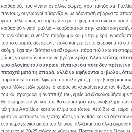
κριθαριού, που γίνεται σε άλλες χώρες, προ παντός στη Γαλλί
πόντους, οι γεωργοί σβαρνίζουν με οδοντωτή σβάρνα το σπαρτ
φυτά, άλλα όμως τα παραχώνει με το χώμα που ανακατεύουν τα
κριθαριού γίνεται μαλλιά – κουβάρια και στην κατάσταση αυτή, 
το ανακάτεμα, ευνοεί το παράχωμα και με την μικρή υγρασία πο
του το σπαρτό, αδερφώνει πολύ και γεμίζει το χωράφι από στάχ
ακόμη, έχει την ιδιότητα να αδερφώνει πάρα πολύ και τα σπαρ
χώμα, να φυτρώνουν και να βγάζουν ρίζες.
Άλλο επίσης αποτέ
φυσιολογίας του σιταριού, είναι και ότι ποτέ δεν πρέπει ν
πεταχτά μετά τη σπορά, αλλά να αφήνονται οι βώλοι, όπω
παραπάνω στο αδέλφωμα πιο πολύ γιατί, με την βροχή και τον 
φυτά.Μόλις πάλι αρχίσει ο καιρός να γλυκαίνει κατά τον Φεβρο
του και προχωρεί η ανάπτυξή του, εμείς θα εξακολουθήσουμε 
θα σκληρύνει λίγο και τότε θα σταματήσει το γεννοβόλημα των 
τέλη του Απριλίου, κατά το κλίμα τού τόπου. Από δω και πέρα
φυτό να μεστώσει, να ξεσταχυάσει, να ανθίσει και να δέσει τον
ένα τετραγωνικό μέτρο του λάκκου, αλλά και στα άλλα αγραναπ
πιάνει τους 20-25 πόντους γύρω του.Πρέπει όμως να ξέρουμε, ό