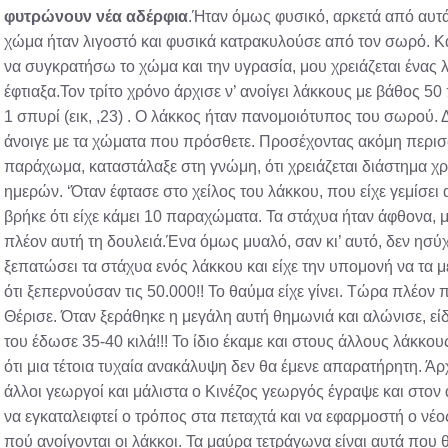
φυτρώνουν νέα αδέρφια
.Ήταν όμως φυσικό, αρκετά από αυτά 
χώμα ήταν λιγοστό και φυσικά κατρακυλούσε από τον σωρό. Και
να συγκρατήσω το χώμα και την υγρασία, μου χρειάζεται ένας
έφτιαξα.Τον τρίτο χρόνο άρχισε ν’ ανοίγει λάκκους με βάθος 5
1 σπυρί (εικ, ,23) . Ο λάκκος ήταν πανομοιότυπος του σωρού. 
άνοιγε με τα χώματα που πρόσθετε. Προσέχοντας ακόμη περισσ
παράχωμα, καταστάλαξε στη γνώμη, ότι χρειάζεται διάστημα
ημερών. ‘Όταν έφτασε στο χείλος του λάκκου, που είχε γεμίσε
βρήκε ότι είχε κάμει 10 παραχώματα. Τα στάχυα ήταν άφθονα, μ
πλέον αυτή τη δουλειά.Ένα όμως μυαλό, σαν κι’ αυτό, δεν ησύ
ξεπατώσει τα στάχυα ενός λάκκου και είχε την υπομονή να τα μ
ότι ξεπερνούσαν τις 50.000!! Το θαύμα είχε γίνει. Τώρα πλέον 
Θέρισε. Όταν ξεράθηκε η μεγάλη αυτή θημωνιά και αλώνισε, είδ
του έδωσε 35-40 κιλά!!! Το ίδιο έκαμε και στους άλλους λάκκους
ότι μια τέτοια τυχαία ανακάλυψη δεν θα έμενε απαρατήρητη. Άρ
άλλοι γεωργοί και μάλιστα ο Κινέζος γεωργός έγραψε και στον 
να εγκαταλειφτεί ο τρόπος στα πεταχτά και να εφαρμοστή ο νέο
πού ανοίγονται οι λάκκοι. Τα μαύρα τετράγωνα είναι αυτά που 