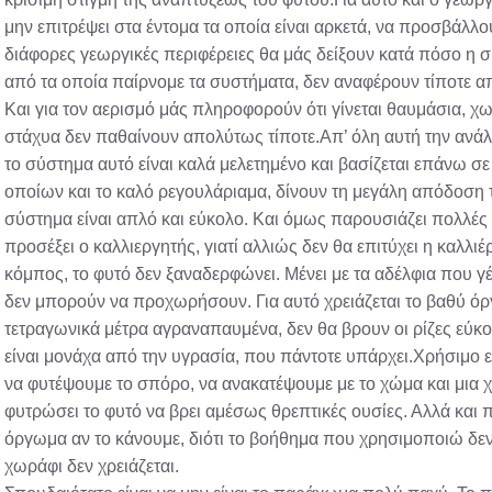
μην επιτρέψει στα έντομα τα οποία είναι αρκετά, να προσβάλλο
διάφορες γεωργικές περιφέρειες θα μάς δείξουν κατά πόσο η σκ
από τα οποία παίρνομε τα συστήματα, δεν αναφέρουν τίποτε α
Και για τον αερισμό μάς πληροφορούν ότι γίνεται θαυμάσια, χω
στάχυα δεν παθαίνουν απολύτως τίποτε.Απ’ όλη αυτή την ανά
το σύστημα αυτό είναι καλά μελετημένο και βασίζεται επάνω σ
οποίων και το καλό ρεγουλάριαμα, δίνουν τη μεγάλη απόδοση 
σύστημα είναι απλό και εύκολο. Και όμως παρουσιάζει πολλές τ
προσέξει ο καλλιεργητής, γιατί αλλιώς δεν θα επιτύχει η καλλιέρ
κόμπος, το φυτό δεν ξαναδερφώνει. Μένει με τα αδέλφια που γέ
δεν μπορούν να προχωρήσουν. Για αυτό χρειάζεται το βαθύ όργ
τετραγωνικά μέτρα αγραναπαυμένα, δεν θα βρουν οι ρίζες εύ
είναι μονάχα από την υγρασία, που πάντοτε υπάρχει.Χρήσιμο εί
να φυτέψουμε το σπόρο, να ανακατέψουμε με το χώμα και μια
φυτρώσει το φυτό να βρει αμέσως θρεπτικές ουσίες. Αλλά και
όργωμα αν το κάνουμε, διότι το βοήθημα που χρησιμοποιώ δεν
χωράφι δεν χρειάζεται.