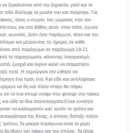
να ξεραίνονται από την ξηρασία, γιατί και το
 πάλι δούλεψε το μυαλό του και σκέφτηκε. Για
 λάκκος, όσος ο σωρός του χώματος που τον
0 πόντους και στο βάθος αυτό, στον πάτο, έχωσε
Δηλ. κωνικός. Διότι όσο παράχωνε, τόσο και τον
ότερο και μετρώντας τις ήμερες σε κάθε
 χρόνου από παράχωμα σε παράχωμα 18-21
ι από τα παραχώματα, κάνοντας λογαριασμό,
εστά, ζωηρά και έκρινε καλό να σταματήσει
χαζε ποτέ. Η περιέργεια τον ώθησε να
έτρηση ένα προς ένα. Και είδε και αντιλήφτηκε
περίμενε να δη και πόσο σιτάρι θα πάρει.
ε ότι το ένα σπυρί σιτάρι που φύτεψε στο λάκκο
 και είδε τα ίδια αποτελέσματα.Είναι ευνόητο
χισαν να καλλιεργούν κατ’ αυτόν το τρόπο και
αυτοκράτορα της Κίνας, ο όποιος διέταξε πλέον
ς τρόπος.Τα μαύρα τετράγωνα είναι τα μέρη
θα δεχθούν τον λάκκο και τον σπόρο. Τα άλλα