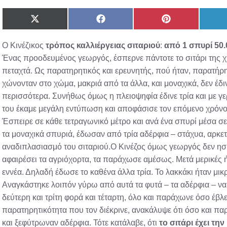
Share
Share
Share
on
on
on
X
Facebook
Pinterest
Ο Κινέζικος
τρόπος καλλιέργειας σιταριού
:
από 1 σπυρί 50.
(Twitter)
Ένας προοδευμένος γεωργός, έσπερνε πάντοτε το σιτάρι της χ
πεταχτά. Ως παρατηρητικός και ερευνητής, πού ήταν, παρατήρη
χώνονταν στο χώμα, μακριά από τα άλλα, και μοναχικά, δεν έδι
περισσότερα. Συνήθως όμως η πλειοψηφία έδινε τρία και με γε
του έκαμε μεγάλη εντύπωση και αποφάσισε τον επόμενο χρόνο,
Έσπειρε σε κάθε τετραγωνικό μέτρο και ανά ένα σπυρί μέσα σε
τα μοναχικά σπυριά, έδωσαν από τρία αδέρφια – στάχυα, αρκε
αναδιπλασιασμό του σιταριού.Ο Κινέζος όμως γεωργός δεν ησύχα
αφαιρέσει τα αγριόχορτα, τα παράχωσε αμέσως. Μετά μερικές ή
εννέα. Δηλαδή έδωσε το καθένα άλλα τρία. Το λακκάκι ήταν μικ
Αναγκάστηκε λοιπόν γύρω από αυτά τα φυτά – τα αδέρφια – να 
δεύτερη και τρίτη φορά και τέταρτη, όλο και παράχωνε όσο έβλ
παρατηρητικότητα που τον διέκρινε, ανακάλυψε ότι όσο και 
και ξεφύτρωναν αδέρφια. Τότε κατάλαβε, ότι
το σιτάρι έχει τη