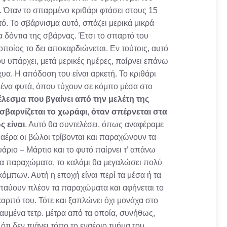
α. Όταν το σπαρμένο κριθάρι φτάσει στους 15
ό. Το σβάρνισμα αυτό, σπάζει μερικά μικρά
 δόντια της σβάρνας. Έτσι το σπαρτό του
οποίος το δει αποκαρδιώνεται. Εν τούτοις, αυτό
υ υπάρχει, μετά μερικές ημέρες, παίρνει επάνω
υα. Η απόδοση του είναι αρκετή. Το κριθάρι
μένα φυτά, όπου τύχουν σε κόμπο μέσα στο
λεσμα που βγαίνει από την μελέτη της
α σβαρνίζεται το χωράφι, όταν σπέρνεται στα
ς είναι
. Αυτό θα συντελέσει, όπως αναφέραμε
αέρα οι βώλοι τρίβονται και παραχώνουν τα
υάριο – Μάρτιο και το φυτό παίρνει τ’ απάνω
τα παραχώματα, το καλάμι θα μεγαλώσει πολύ
κόμπων. Αυτή η εποχή είναι περί τα μέσα ή τα
, παύουν πλέον τα παραχώματα και αφήνεται το
 καρπό του. Τότε και ξαπλώνει όχι μονάχα στο
αυμένα τετρ. μέτρα από τα οποία, συνήθως,
τι δεν πιάνει τόπο το εναέριο τμήμα του