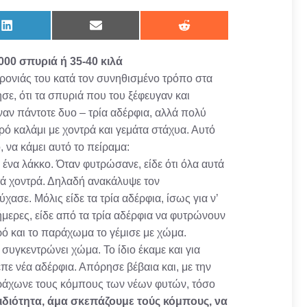
Share
Share
Share
on
on
on
LinkedIn
Email
Reddit
000 σπυριά ή 35-40 κιλά
ρονιάς του κατά τον συνηθισμένο τρόπο στα
σε, ότι τα σπυριά που του ξέφευγαν και
ναν πάντοτε δυο – τρία αδέρφια, αλλά πολύ
ρό καλάμι με χοντρά και γεμάτα στάχυα. Αυτό
 να κάμει αυτό το πείραμα:
 ένα λάκκο. Όταν φυτρώσανε, είδε ότι όλα αυτά
τά χοντρά. Δηλαδή ανακάλυψε τον
σε. Μόλις είδε τα τρία αδέρφια, ίσως για ν’
μερες, είδε από τα τρία αδέρφια να φυτρώνουν
ρό και το παράχωμα το γέμισε με χώμα.
συγκεντρώνει χώμα. Το ίδιο έκαμε και για
επε νέα αδέρφια. Απόρησε βέβαια και, με την
παράχωνε τους κόμπους των νέων φυτών, τόσο
ν ιδιότητα, άμα σκεπάζουμε τούς κόμπους, να