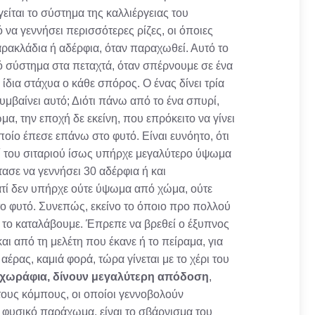
ίται το σύστημα της καλλιέργειας του
να γεννήσει περισσότερες ρίζες, οι όποιες
αρακλάδια ή αδέρφια, όταν παραχωθεί. Αυτό το
νό σύστημα στα πεταχτά, όταν σπέρνουμε σε ένα
ίδια στάχυα ο κάθε σπόρος. Ο ένας δίνει τρία
συμβαίνει αυτό; Διότι πάνω από το ένα σπυρί,
, την εποχή δε εκείνη, που επρόκειτο να γίνει
ποίο έπεσε επάνω στο φυτό. Είναι ευνόητο, ότι
ί του σιταριού ίσως υπήρχε μεγαλύτερο ύψωμα
τασε να γεννήσει 30 αδέρφια ή και
ατί δεν υπήρχε ούτε ύψωμα από χώμα, ούτε
το φυτό. Συνεπώς, εκείνο το όποιο προ πολλού
α το καταλάβουμε. Έπρεπε να βρεθεί ο έξυπνος
αι από τη μελέτη που έκανε ή το πείραμα, για
αέρας, καμιά φορά, τώρα γίνεται με το χέρι του
α χωράφια, δίνουν μεγαλύτερη απόδοση
,
ι τους κόμπους, οι οποίοι γεννοβολούν
ο φυσικό παράχωμα, είναι το σβάρνισμα του