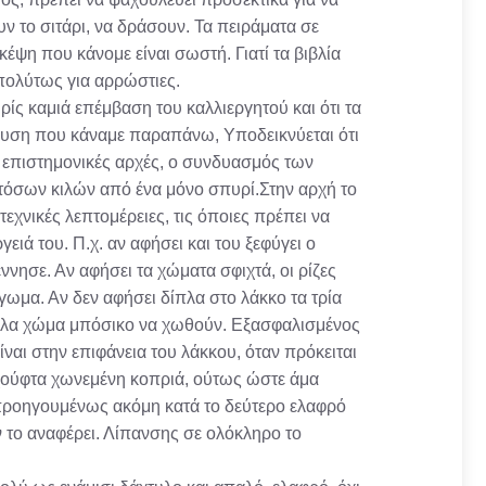
υν το σιτάρι, να δράσουν. Τα πειράματα σε
έψη που κάνομε είναι σωστή. Γιατί τα βιβλία
πολύτως για αρρώστιες.
ρίς καμιά επέμβαση του καλλιεργητού και ότι τα
λυση που κάναμε παραπάνω, Υποδεικνύεται ότι
ε επιστημονικές αρχές, ο συνδυασμός των
τόσων κιλών από ένα μόνο σπυρί.Στην αρχή το
εχνικές λεπτομέρειες, τις όποιες πρέπει να
γειά του. Π.χ. αν αφήσει και του ξεφύγει ο
ννησε. Αν αφήσει τα χώματα σφιχτά, οι ρίζες
ωμα. Αν δεν αφήσει δίπλα στο λάκκο τα τρία
κολα χώμα μπόσικο να χωθούν. Εξασφαλισμένος
ναι στην επιφάνεια του λάκκου, όταν πρόκειται
 χούφτα χωνεμένη κοπριά, ούτως ώστε άμα
 προηγουμένως ακόμη κατά το δεύτερο ελαφρό
 το αναφέρει. Λίπανσης σε ολόκληρο το