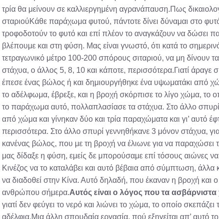
τρία θα μείνουν σε καλλιεργημένη αγρανάπαυση.Πως δικαιολογε
σταριούΚάθε παράχωμα φυτού, πάντοτε δίνει δύναμαι στο φυτό 
τροφοδοτούν το φυτό και επί πλέον το αναγκάζουν να δώσει π
βλέπουμε και στη φύση. Μας είναι γνωστό, ότι κατά το σημερι
τετραγωνικό μέτρο 100-200 σπόρους σιταριού, να μη δίνουν τα 
στάχυα, ο άλλος 5, 8, 10 και κάποτε, περισσότερα.Γιατί άραγε 
έπεσε ένας βώλος ή και δημιουργήθηκε ένα υψωματάκι από χώμα
το αδέλφωμα, έβρεξε, και η βροχή σκόρπισε το λίγο χώμα, το ο
το παράχωμα αυτό, πολλαπλασίασε τα στάχυα. Στο άλλο σπυρ
από χώμα και γίνηκαν δύο και τρία παραχώματα και γι’ αυτό έφ
περισσότερα. Στο άλλο σπυρί γεννηθήκανε 3 μόνον στάχυα, γι
κανένας βώλος, που με τη βροχή να έλιωνε για να παραχώσει 
μας δίδαξε η φύση, εμείς δε μπορούσαμε επί τόσους αιώνες ν
Κινέζος να το καταλάβει και αυτό βέβαια από σύμπτωση, άλλα κ
να διαδοθεί στην Κίνα. Αυτό δηλαδή, που έκαναν η βροχή και ο 
ανθρώπου σήμερα.
Αυτός είναι ο λόγος που τα ασβάρνιστ
γιατί δεν φεύγει το νερό και λιώνει το χώμα, το οποίο σκεπάζε
αδέλφια.Μια άλλη σπουδαία εργασία, πού εξηγείται απ’ αυτό τ