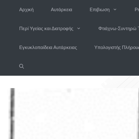
Μετάβαση
Αρχική
Αυτάρκεια
Επιβιωση
P
σε
περιεχόμενο
Περί Υγείας και Διατροφής
Φτιάχνω-Συντηρώ 
Εγκυκλοπαίδεια Αυτάρκειας
Υπολογιστής Πλήρους