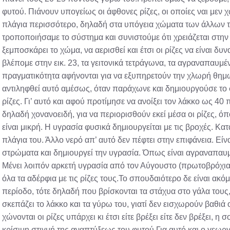
φυτού. Πιάνουν υπογείως οι άφθονες ρίζες, οι οποίες ναι μεν 
πλάγια περισσότερο, δηλαδή στα υπόγεια χώματα των άλλων τρ
τροποποιήσαμε το σύστημα και συνιστούμε ότι χρειάζεται στην
ξεμποσκάρει το χώμα, να αερισθεί και έτσι οι ρίζες να είναι 
βλέπομε στην εικ. 23, τα γειτονικά τετράγωνα, τα αγραναπαυμέν
πραγματικότητα αφήνονται για να εξυπηρετούν την χλωρή θημω
αντιληφθεί αυτό αμέσως, όταν παράχωνε και δημιουργούσε το σ
ρίζες. Γι’ αυτό και αφού προτίμησε να ανοίξει τον λάκκο ως 4
δηλαδή χονανοειδή, για να περιορισθούν εκεί μέσα οι ρίζες, όπ
είναι μικρή. Η υγρασία φυσικά δημιουργείται με τις βροχές. Κα
πλάγια του. Άλλο νερό απ’ αυτό δεν πέφτει στην επιφάνεια. Εί
στρώματα και δημιουργεί την υγρασία. Όπως είναι αγραναπαυμέ
Μένει λοιπόν αρκετή υγρασία από τον Αύγουστο (πρωτοβρόχια)
όλα τα αδέρφια με τις ρίζες τους.Το σπουδαιότερο δε είναι ακόμ
περίοδο, τότε δηλαδή που βρίσκονται τα στάχυα στο γάλα τους,
σκεπάζει το λάκκο και τα γύρω του, γιατί δεν εισχωρούν βαθιά 
χώνονται οι ρίζες υπάρχει κι έτσι είτε βρέξει είτε δεν βρέξει, η
κρίσιμη στιγμή της αναπτύξεως του φυτού.Για αυτό και ο γεωρ