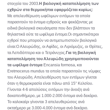
στοιχεία του 2003.
Η βιολογική καταπολέμηση των
εχθρών στα θερμοκήπια εφαρμόζεται κυρίως:
Με απελευθέρωση ωφέλιμων εντόμων τα οποία
παρασιτούν τα έντομα εχθρούς και ψεκάζοντας με
ειδικά βιολογικά σκευάσματα που δεν βλάπτουν τα
θηλαστικά ούτε τα ωφέλιμα έντομα.Οι σημαντικότεροι
εχθροί που μπορούν να αντιμετωπιστούν βιολογικά
είναι:Ο Αλευρώδης, οι Αφίδες, οι Λιριόμυζες, οι Θρίπες,
τα Λεπιδόπτερα και ο Τετράνυχος.
Για τη βιολογική
καταπολέμηση του Αλευρώδη χρησιμοποιούνται
τα ωφέλιμα έντομα
Encansia formosa, και
Eretmocerus mundus τα οποία παρασιτούν τις νύμφες
του Αλευρώδη. Απελευθέρωση των εντόμων γίνεται
όταν η θερμοκρασία είναι πάνω από 15° Κελσίου.
Γίνονται 4-6 απολύσεις εντόμων την άνοιξη ανά
δεκαπενθήμερο, με 1.000-2.000 έντομα ανά δεκάριο.
Το καλοκαίρι γίνονται 3 απελευθερώσεις ανά
οκταήμερο με 3.000-4.000 έντομα ανά δεκάριο.