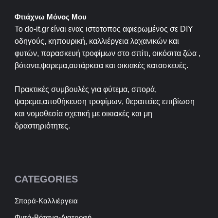
Φτιάχνω Μόνος Μου
Το do-it.gr είναι ενας ιστοτοπος αφιερωμένος σε
DIY
οδηγούς, κηπουρική, καλλιέργεια λαχανικών και
φυτών, παρασκευή τροφίμων στο σπίτι, οικόσιτα ζώα ,
βότανα,ψαρεμα,αυτάρκεια και οικιακές κατασκευές.
Πρακτικές συμβουλές για φύτεμα, σπορά,
ψαρεμα,αποθήκευση τροφίμων, θεραπείες επιβίωση
και νομοθεσία σχετική με οικιακές και μη
δραστηριότητες.
CATEGORIES
Σπορά-Καλλιέργεια
Φυτά-Βότανα-Διατροφή