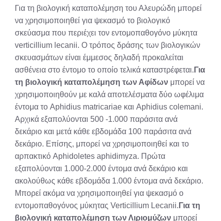
Για τη βιολογική καταπολέμηση του Αλευρώδη μπορεί
να χρησιμοποιηθεί για ψεκασμό το βιολογικό
σκεύασμα που περιέχει τον εντομοπαθογόνο μύκητα
verticillium lecanii. Ο τρόπος δράσης των βιολογικών
σκευασμάτων είναι έμμεσος δηλαδή προκαλείται
ασθένεια στο έντομο το οποίο τελικά καταστρέφεται.
Για
τη βιολογική καταπολέμηση των Αφίδων
μπορεί να
χρησιμοποιηθούν με καλά αποτελέσματα δύο ωφέλιμα
έντομα το Aphidius matricariae και Aphidius colemani.
Αρχικά εξαπολύονται 500 -1.000 παράσιτα ανά
δεκάριο και μετά κάθε εβδομάδα 100 παράσιτα ανά
δεκάριο. Επίσης, μπορεί να χρησιμοποιηθεί και το
αρπακτικό Aphidoletes aphidimyza. Πρώτα
εξαπολύονται 1.000-2.000 έντομα ανά δεκάριο και
ακολούθως κάθε εβδομάδα 1.000 έντομα ανά δεκάριο.
Μπορεί ακόμα να χρησιμοποιηθεί για ψεκασμό ο
εντομοπαθογόνος μύκητας Verticillium Lecanii.
Για τη
βιολογική καταπολέμηση των Λιριομύζων
μπορεί