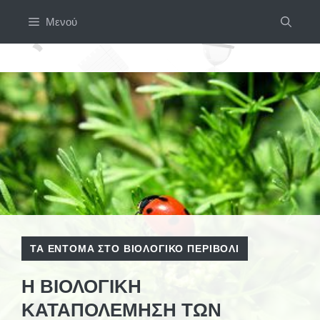
Μετάβαση
Μενού
σε
περιεχόμενο
ΤΑ ΈΝΤΟΜΑ ΣΤΟ ΒΙΟΛΟΓΙΚΌ ΠΕΡΙΒΌΛΙ
Η ΒΙΟΛΟΓΙΚΉ
ΚΑΤΑΠΟΛΈΜΗΣΗ ΤΩΝ