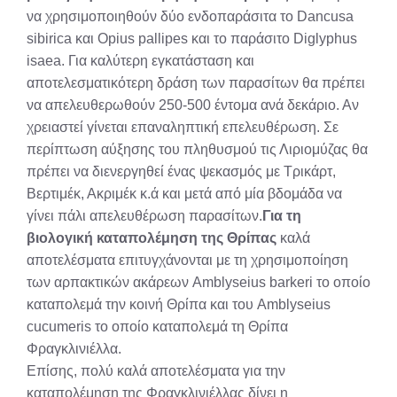
να χρησιμοποιηθούν δύο ενδοπαράσιτα το Dancusa
sibirica και Opius pallipes και το παράσιτο Diglyphus
isaea. Για καλύτερη εγκατάσταση και
αποτελεσματικότερη δράση των παρασίτων θα πρέπει
να απελευθερωθούν 250-500 έντομα ανά δεκάριο. Αν
χρειαστεί γίνεται επαναληπτική επελευθέρωση. Σε
περίπτωση αύξησης του πληθυσμού τις Λιριομύζας θα
πρέπει να διενεργηθεί ένας ψεκασμός με Τρικάρτ,
Βερτιμέκ, Ακριμέκ κ.ά και μετά από μία βδομάδα να
γίνει πάλι απελευθέρωση παρασίτων.
Για τη
βιολογική καταπολέμηση της Θρίπας
καλά
αποτελέσματα επιτυγχάνονται με τη χρησιμοποίηση
των αρπακτικών ακάρεων Amblyseius barkeri το οποίο
καταπολεμά την κοινή Θρίπα και του Amblyseius
cucumeris το οποίο καταπολεμά τη Θρίπα
Φραγκλινιέλλα.
Επίσης, πολύ καλά αποτελέσματα για την
καταπολέμηση της Φραγκλινιέλλας δίνει η