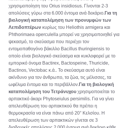
χρησιμοποίηση του Orius insidiosus. Γίνονται 2-3
απολύσεις γύρω στα 6.000 έντομα ανά δεκάριο.
Για τη
βιολογική καταπολέμηση των προνυμφών των
Λεπιδοπτέρων
κυρίως του Heliothis armigera και
Phthorimaea operculella μπορεί να χρησιμοποιηθεί για
ψεκασμό, το σκεύασμα που περιέχει τον
εντομοπαθογόνο βάκιλλο Βacillus thuringiensis το
οποίο είναι βιολογικό σκεύασμα και κυκλοφορεί με το
εμπορικό όνομα Bactirex, Bactospeine, Thuricide,
Bactinos, Vectobac κ.ά.. Το σκεύασμα αυτό είναι
ακίνδυνο για τον άνθρωπο, τα ζώα, τις μέλισσες, τα
ωφέλιμα έντομα και το περιβάλλον.
Για τη βιολογική
καταπολέμηση του Τετράνυχου
χρησιμοποιείται το
αρπακτικό άκαρι Phytoseiulus persimilis. Για να γίνει
απελευθέρωση του αρπακτικού θα πρέπει η
θερμοκρασία να είναι πάνω από 20° Κελσίου. Η
απελευθέρωση των αρπακτικών γίνεται σε 3
διαδοχικές απολύσεις 2.000 έντομα ανά δεκάριο κάθε