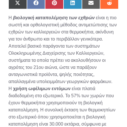
Share
Share
Share
Share
Share
Share
on
on
on
on
on
on
X
Facebook
Pinterest
LinkedIn
Email
Reddit
Η
βιολογική καταπολέμηση των εχθρών
είναι η πιο
(Twitter)
σωστή και ορθολογιστική μέθοδος αντιμετώπισης των
εχθρών των καλλιεργειών στα θερμοκήπια, ακίνδυνη
για τον άνθρωπο και το περιβάλλον γενικότερα.
Αποτελεί βασικό παράγοντα των συστημάτων
Ολοκληρωμένης Διαχείρισης των Καλλιεργειών,
συστήματα τα οποία πρέπει να ακολουθήσουν οι
αγρότες του 21ου αιώνα, ώστε να παράξουν
ανταγωνιστικά προϊόντα, ψηλής ποιότητας,
απαλλαγμένα υπολειμμάτων γεωργικών φαρμάκων.
Η
χρήση ωφέλιμων εντόμων
είναι πλατιά
διαδεδομένη στο εξωτερικό. Το 57% των χωρών που
έχουν θερμοκήπια χρησιμοποιούν τη βιολογική
καταπολέμηση. Η συνολική έκταση των θερμοκηπίων
στο εξωτερικό όπου χρησιμοποιείται η βιολογική
καταπολέμηση είναι 30.000 εκτάρια, σύμφωνα με