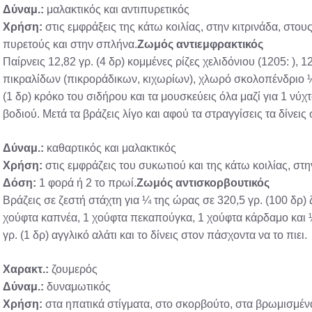
Δύναμ.:
μαλακτικός και αντιπυρετικός
Χρήση:
στις εμφράξεις της κάτω κοιλίας, στην κιτρινάδα, στο
πυρετούς και στην σπλήνα.
Ζωμός αντιεμφρακτικός
Παίρνεις 12,82 γρ. (4 δρ) κομμένες ρίζες χελιδόνιου (1205: ), 12
πικραλίδων (πικροράδικων, κιχωρίων), χλωρό σκολοπένδριο ½
(1 δρ) κρόκο του σιδήρου και τα μουσκεύεις όλα μαζί για 1 νύχ
βοδιού. Μετά τα βράζεις λίγο και αφού τα στραγγίσεις τα δίνεις
Δύναμ.:
καθαρτικός και μαλακτικός
Χρήση:
στις εμφράζεις του συκωτιού και της κάτω κοιλίας, στη
Δόση:
1 φορά ή 2 το πρωί.
Ζωμός αντισκορβουτικός
Βράζεις σε ζεστή στάχτη για ¼ της ώρας σε 320,5 γρ. (100 δ
χούφτα καπνέα, 1 χούφτα πεκαπούγκα, 1 χούφτα κάρδαμο και 
γρ. (1 δρ) αγγλικό αλάτι και το δίνεις στον πάσχοντα να το πιει.
Χαρακτ.:
ζουμερός
Δύναμ.:
δυναμωτικός
Χρήση:
στα ηπατικά στίγματα, στο σκορβούτο, στα βρωμισμένα