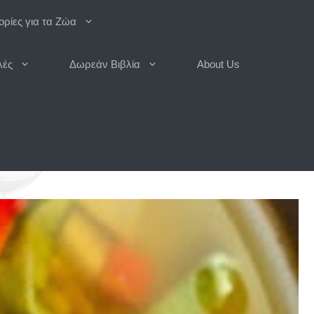
ρίες για τα Ζώα
λές
Δωρεάν Βιβλία
About Us