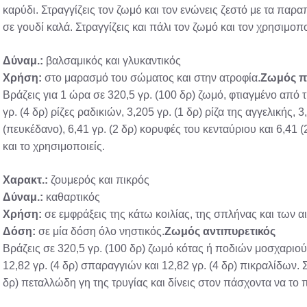
καρύδι. Στραγγίζεις τον ζωμό και τον ενώνεις ζεστό με τα πα
σε γουδί καλά. Στραγγίζεις και πάλι τον ζωμό και τον χρησιμοπο
Δύναμ.:
βαλσαμικός και γλυκαντικός
Χρήση:
στο μαρασμό του σώματος και στην ατροφία.
Ζωμός π
Βράζεις για 1 ώρα σε 320,5 γρ. (100 δρ) ζωμό, φτιαγμένο από τ
γρ. (4 δρ) ρίζες ραδικιών, 3,205 γρ. (1 δρ) ρίζα της αγγελικής, 
(πευκέδανο), 6,41 γρ. (2 δρ) κορυφές του κενταύριου και 6,41 
και το χρησιμοποιείς.
Χαρακτ.:
ζουμερός και πικρός
Δύναμ.:
καθαρτικός
Χρήση:
σε εμφράξεις της κάτω κοιλίας, της σπλήνας και των 
Δόση:
σε μία δόση όλο νηστικός.
Ζωμός αντιπυρετικός
Βράζεις σε 320,5 γρ. (100 δρ) ζωμό κότας ή ποδιών μοσχαριού
12,82 γρ. (4 δρ) σπαραγγιών και 12,82 γρ. (4 δρ) πικραλίδων. Σ
δρ) πεταλλώδη γη της τρυγίας και δίνεις στον πάσχοντα να το π