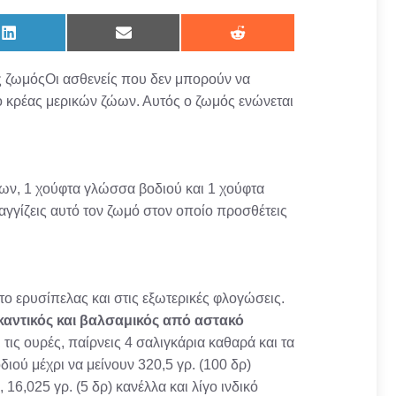
Share
Share
Share
on
on
on
LinkedIn
Email
Reddit
ς ζωμόςΟι ασθενείς που δεν μπορούν να
ο κρέας μερικών ζώων. Αυτός ο ζωμός ενώνεται
θων, 1 χούφτα γλώσσα βοδιού και 1 χούφτα
αγγίζεις αυτό τον ζωμό στον οποίο προσθέτεις
το ερυσίπελας και στις εξωτερικές φλογώσεις.
αντικός και βαλσαμικός από αστακό
 τις ουρές, παίρνεις 4 σαλιγκάρια καθαρά και τα
διού μέχρι να μείνουν 320,5 γρ. (100 δρ)
16,025 γρ. (5 δρ) κανέλλα και λίγο ινδικό