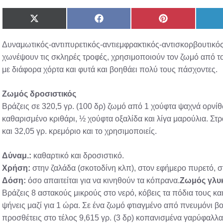
Share
Share
Share
on
on
on
X
Facebook
Pinterest
Δυναμωτικός-αντιπυρετικός-αντιεμφρακτικός-αντισκορβουτικό
(Twitter)
χωνέψουν τις σκληρές τροφές, χρησιμοποιούν τον ζωμό από τ
με διάφορα χόρτα και φυτά και βοηθάει πολύ τους πάσχοντες.
Ζωμός δροσιστικός
Βράζεις σε 320,5 γρ. (100 δρ) ζωμό από 1 χούφτα ψαχνά ορνί
καθαρισμένο κριθάρι, ½ χούφτα οξαλίδα και λίγα μαρούλια. Στρ
και 32,05 γρ. κρεμόριο και το χρησιμοποιείς.
Δύναμ.:
καθαρτικό και δροσιστικό.
Χρήση:
στην ζαλάδα (σκοτοδίνη κλπ), στον εφήμερο πυρετό, σ
Δόση:
όσο απαιτείται για να κινηθούν τα κόπρανα.
Ζωμός γλυκ
Βράζεις 8 αστακούς μικρούς στο νερό, κόβεις τα πόδια τους και
ψήνεις μαζί για 1 ώρα. Σε ένα ζωμό φτιαγμένο από πνευμόνι βο
προσθέτεις στο τέλος 9,615 γρ. (3 δρ) κοπανισμένα γαρύφαλλα, 