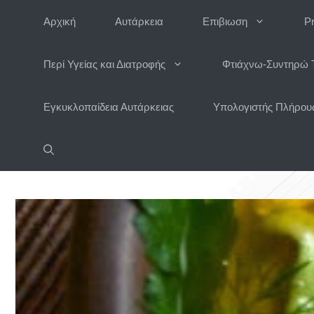
Μετάβαση
Αρχική
Αυτάρκεια
Επιβιωση
P
σε
περιεχόμενο
Περί Υγείας και Διατροφής
Φτιάχνω-Συντηρώ 
Εγκυκλοπαίδεια Αυτάρκειας
Υπολογιστής Πλήρους