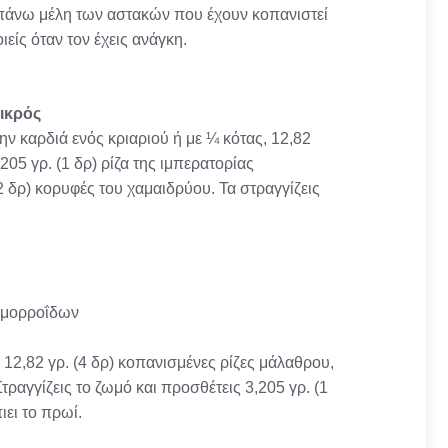
ραπάνω μέλη των αστακών που έχουν κοπανιστεί
ιείς όταν τον έχεις ανάγκη.
ικρός
ην καρδιά ενός κριαριού ή με ¼ κότας, 12,82
3,205 γρ. (1 δρ) ρίζα της ιμπερατορίας
(2 δρ) κορυφές του χαμαιδρύου. Τα στραγγίζεις
αιμορροΐδων
 12,82 γρ. (4 δρ) κοπανισμένες ρίζες μάλαθρου,
τραγγίζεις το ζωμό και προσθέτεις 3,205 γρ. (1
ιει το πρωί.