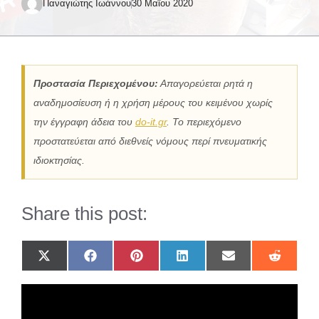
Παναγιώτης Ιωάννου
30 Μαΐου 2020
Προστασία Περιεχομένου:
Απαγορεύεται ρητά η
αναδημοσίευση ή η χρήση μέρους του κειμένου χωρίς
την έγγραφη άδεια του
do-it.gr
. Το περιεχόμενο
προστατεύεται από διεθνείς νόμους περί πνευματικής
ιδιοκτησίας.
Share this post:
Share
Share
Share
Share
Share
Share
on
on
on
on
on
on
X
Facebook
Pinterest
LinkedIn
Email
Reddit
(Twitter)