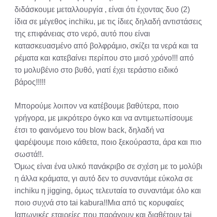
διδάσκουμε μεταλλουργία , είναι ότι έχοντας δυο (2)
ίδια σε μέγεθος inchiku, με τις ίδιες δηλαδή αντιστάσεις
της επιφάνειας στο νερό, αυτό που είναι
κατασκευασμένο από βολφράμιο, σκίζει τα νερά και τα
ρέματα και κατεβαίνει περίπου στο μισό χρόνο!!! από
το μολυβένιο στο βυθό, γιατί έχει τεράστιο ειδικό
βάρος!!!!!
Μπορούμε λοιπον να κατέβουμε βαθύτερα, ποιο
γρήγορα, με μικρότερο όγκο και να αντιμετωπίσουμε
έτσι το φαινόμενο του blow back, δηλαδή να
ψαρέψουμε ποιο κάθετα, ποιο ξεκούραστα, άρα και πιο
σωστά!!.
Όμως είναι ένα υλικό πανάκριβο σε σχέση με το μολύβι
η άλλα κράματα, γι αυτό δεν το συναντάμε εύκολα σε
inchiku η jigging, όμως τελευταία το συναντάμε όλο και
ποιο συχνά στο tai kabura!!Μια από τις κορυφαίες
Ιαπωνικές εταιρείες που παράγουν και διαθέτουν tai