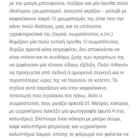
με την μαύρη μπουφούνα, ποζάρει και μία όρνιθα πολύ
ιδιαίτερου χρωματισμού, ανοιχτού γκρίζου – μολυβί με
καφεκόκκινο λαιμό. Ο χρωματισμός της είναι που την
κάνει πολύ ιδιαίτερη, μιας και τα υπόλοιπα
χαρακτηριστικά της (λειριά, σωματότυπος κ.λπ.)
θυμίζουν μία πολύ τυπική όρνιθα. Ο σωματότυπος
θυμίζει αρκετά κότα εκτροφείου, δεν αποκλείεται να
είναι ντόπια και οι συνθήκες ζωής των προγόνων της
να εμφάνισαν μία τέτοιου είδους εξέλιξη. Πολύ πιθανόν
να προέρχεται από πεδινή ή ημιορεινή περιοχή και οι
περισσότερες ώρες της να περνούν σε κοτέτσι. Τα
σχόλια αυτά ταιριάζουν και στην καφεκόκκινη
πιτσιλωτή που σχολίασα πιο πάνω, διότι ο
σωματότυπός τους μοιάζει αρκετά.VI. Μαύρος κόκορας
με ωχροκίτρινο λαϊκόΣε μία φωτογραφία (φωτό Α στις
κατωτέρω), βλέπουμε έναν κόκορα με μαύρο σώμα,
καφέ καλυπτήρια φτερούγας και ωχροκίτρινα
καλυπτήρια λαιμού, επίσης το φτέρωμά του φαίνεται να