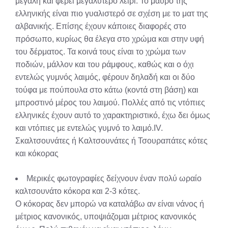
μεγάλη και φέρει μεγαλύτερο λειρί. Το μαύρο της
ελληνικής είναι πιο γυαλιστερό σε σχέση με το ματ της
αλβανικής. Επίσης έχουν κάποιες διαφορές στο
πρόσωπο, κυρίως θα έλεγα στο χρώμα και στην υφή
του δέρματος. Τα κοινά τους είναι το χρώμα των
ποδιών, μάλλον και του ράμφους, καθώς και ο όχι
εντελώς γυμνός λαιμός, φέρουν δηλαδή και οι δύο
τούφα με πούπουλα στο κάτω (κοντά στη βάση) και
μπροστινό μέρος του λαιμού. Πολλές από τις ντόπιες
ελληνικές έχουν αυτό το χαρακτηριστικό, έχω δει όμως
και ντόπιες με εντελώς γυμνό το λαιμό.IV.
Σκαλτσουνάτες ή Καλτσουνάτες ή Τσουραπάτες κότες
και κόκορας
Μερικές φωτογραφίες δείχνουν έναν πολύ ωραίο
καλτσουνάτο κόκορα και 2-3 κότες.
Ο κόκορας δεν μπορώ να καταλάβω αν είναι νάνος ή
μέτριος κανονικός, υποψιάζομαι μέτριος κανονικός