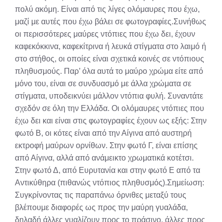
πολύ ακόμη. Είναι από τις λίγες ολόμαυρες που έχω,
μαζί με αυτές που έχω βάλει σε φωτογραφίες.Συνήθως
οι περισσότερες μαύρες ντόπιες που έχω δει, έχουν
καφεκόκκινα, καφεκίτρινα ή λευκά στίγματα στο λαιμό ή
στο στήθος, οι οποίες είναι σχετικά κοινές σε ντόπιους
πληθυσμούς. Παρ’ όλα αυτά το μαύρο χρώμα είτε από
μόνο του, είναι σε συνδυασμό με άλλα χρώματα σε
στίγματα, υποδεικνύει μάλλον ντόπια φυλή. Συναντάτε
σχεδόν σε όλη την Ελλάδα. Οι ολόμαυρες ντόπιες που
έχω δει και είναι στις φωτογραφίες έχουν ως εξής: Στην
φωτό Β, οι κότες είναι από την Αίγινα από αυστηρή
εκτροφή μαύρων ορνίθων. Στην φωτό Γ, είναι επίσης
από Αίγινα, αλλά από ανάμεικτο χρωματικά κοτέτσι.
Στην φωτό Δ, από Ευρυτανία και στην φωτό Ε από τα
Αντικύθηρα (πιθανώς ντόπιος πληθυσμός).Σημείωση:
Συγκρίνοντας τις παραπάνω όρνιθες μεταξύ τους
βλέπουμε διαφορές ως προς την μαύρη γυαλάδα,
δηλαδή άλλες γυαλίζουν προς το πράσινο, άλλες προς