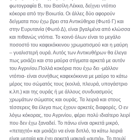
φωτογραφία Β, του Βασίλη Λέκκα, δείχνει ντόπιο
κόκορα από την Βοιωτία. Οι άλλες δύο αφορούν
δείγματα που έχω βρει στα Αντικύθηρα (Φωτό Γ) και
στην Ευρυτανία (Φωτό Δ), είναι βγαλμένα από κλώσσα
και πιθανώς ντόπια. Το κοινό όλων είναι το μεγάλο
ποσοστό του καφεκόκκινου χρωματισμού και η μαύρη
– γυαλιστερή ουρά. Αυτός των Αντικυθήρων θα έλεγα
πως μοιάζει και στα μαύρα στίγματα αρκετά με αυτόν
του Αγρινίου.Πολλά κοκόρια που έχω δει -μάλλον
ντόπια- είναι συνήθως καφεκόκκινα με μαύρο το κάτω
μέρος του σώματός τους (κοιλιά, πλευρά, υπογάστριο
κ.λπ.) και της ουράς ή με άλλους συνδυασμούς
χρωμάτων σώματος και ουράς. Τα λειριά και στους
τέσσερεις θα έλεγα πως έχουν αρκετές διαφορές. Ο εν
λόγω κόκορας, του Αγρινίου, φέρει πολύ ιδιαίτερο λειρί
που δεν έχω ξαναδεί. Το πάνω είναι αρκετά μικρό,
«πεταχτό» και μοιάζει να είναι διπλό, τα κάτω λειριά
είναι μεσαία και έχει αρκετά μακριά «αυτιά». Το πουλί