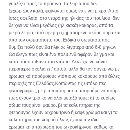
γυαλίζει προς το πράσινο. Τα λειριά του δεν
ξεχωρίζουν καλά, φαίνονται όμως να είναι μικρά. Αυτό
ίσως οφείλεται στο νεαρό της ηλικίας του πουλιού, δεν
δείχνει να είναι μεγάλος (ηλικιακά) κόκορας, από τα
μικρά λειριά, από την μη σχηματισμένη ακόμη ουρά και
από τον σωματότυπό του. Ειδικά ο σωματότυπος
θυμίζει πολύ όρνιθα ηλικίας λιγότερο από 6-8 μηνών.
Θα έλεγα πως είναι ένα πολύ ενδιαφέρον δείγμα και
κατά πάσα πιθανότητα ντόπιο. Δεν έχω να κάνω
περαιτέρω σχόλια επ’ αυτού, αλλά θα τον συγκρίνω με
χρωματικά παρόμοιους ντόπιους κοκόρους από άλλες
περιοχές της Ελλάδας.Κοιτώντας τις υπόλοιπες
φωτογραφίες, με μια πρώτη ματιά μπορούμε να πούμε
πως έχουν τρία κοινά όλοι μεταξύ τους: α) το κυρίως
σώμα τους είναι μαύρο, β) τα καλυπτήρια της
φτερούγας έχουν ωχροκίτρινο ή καφέ χρώμα και γ) τα
καλυπτήρια του λαιμού όλων, έχουν την ίδια
χρωματική απόχρωση του ωχροκίτρινου, καθώς και