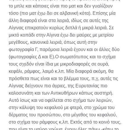
το μπλε και κάποιες είναι πιο ματ και δεν γυαλίζουν
τόσο (πιο ματ έχω δει σε αλβανική κότα). Επίσης μία
άλλη διαφορά είναι στα λειριά, ιδίως σε αυτές της
Αίγινας επικρατούν κυρίως διπλά ή μικρά λειριά. Σε
μικτό κοπάδι στην Αίγινα έχω δει μαύρες με μετρίου
μεγέθους, κανονικά λειριά, όπως αυτή στην
φωτογραφία Γ, παρόμοια λειριά έχουν και οι άλλες δύο
(φωτογραφίες Δ και Ε).Ο σωματότυπος και το σχήμα
τους σχεδόν είναι ίδια με μικροδιαφορές σε ουρά,
κεφάλι, ράμφος, λαιμό κ.λπ. Μία διαφορά ακόμη, θα
πρόσθετα πως είναι και το βλέμμα τους, π.χ. αυτές τις
Αίγινας δείχνουν πιο άγριες, της Ευρυτανίας πιο
καλοσυνάτη και των Αντικυθήρων κάπως αυστηρή.
Αυτό ίσως και να οφείλεται στο σχήμα των λειριών,
στην κάλυψη του κεφαλιού με φτερά, στο χρώμα του
δέρματος του προσώπου, στο μέγεθος του κεφαλιού,
στο σχήμα του ράμφους κ.λπ. Εκτός από το κοινό τους,
που είναι το μαύρο χρώμα, έχουν όλες πάνω -κάτω το