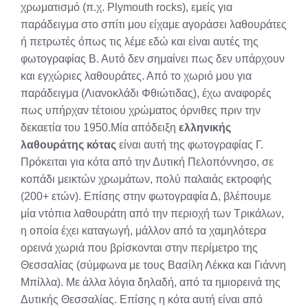
χρωματισμό (π.χ. Plymouth rocks), εμείς για
παράδειγμα στο σπίτι μου είχαμε αγοράσει λαθουράτες
ή πετρωτές όπως τις λέμε εδώ και είναι αυτές της
φωτογραφίας Β. Αυτό δεν σημαίνει πως δεν υπάρχουν
και εγχώριες λαθουράτες. Από το χωριό μου για
παράδειγμα (Λιανοκλάδι Φθιώτιδας), έχω αναφορές
πως υπήρχαν τέτοιου χρώματος όρνιθες πριν την
δεκαετία του 1950.Μία απόδειξη
ελληνικής
λαθουράτης κότας
είναι αυτή της φωτογραφίας Γ.
Πρόκειται για κότα από την Δυτική Πελοπόννησο, σε
κοπάδι μεικτών χρωμάτων, πολύ παλαιάς εκτροφής
(200+ ετών). Επίσης στην φωτογραφία Δ, βλέπουμε
μία ντόπια λαθουράτη από την περιοχή των Τρικάλων,
η οποία έχει καταγωγή, μάλλον από τα χαμηλότερα
ορεινά χωριά που βρίσκονται στην περίμετρο της
Θεσσαλίας (σύμφωνα με τους Βασίλη Λέκκα και Γιάννη
Μπίλλα). Με άλλα λόγια δηλαδή, από τα ημιορεινά της
Δυτικής Θεσσαλίας. Επίσης η κότα αυτή είναι από