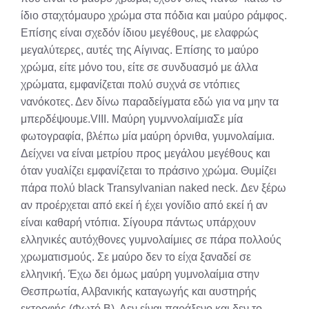
ίδιο σταχτόμαυρο χρώμα στα πόδια και μαύρο ράμφος.
Επίσης είναι σχεδόν ίδιου μεγέθους, με ελαφρώς
μεγαλύτερες, αυτές της Αίγινας. Επίσης το μαύρο
χρώμα, είτε μόνο του, είτε σε συνδυασμό με άλλα
χρώματα, εμφανίζεται πολύ συχνά σε ντόπιες
νανόκοτες. Δεν δίνω παραδείγματα εδώ για να μην τα
μπερδέψουμε.VIII. Μαύρη γυμννολαίμιαΣε μία
φωτογραφία, βλέπω μία μαύρη όρνιθα, γυμνολαίμια.
Δείχνει να είναι μετρίου προς μεγάλου μεγέθους και
όταν γυαλίζει εμφανίζεται το πράσινο χρώμα. Θυμίζει
πάρα πολύ black Transylvanian naked neck. Δεν ξέρω
αν προέρχεται από εκεί ή έχει γονίδιο από εκεί ή αν
είναι καθαρή ντόπια. Σίγουρα πάντως υπάρχουν
ελληνικές αυτόχθονες γυμνολαίμιες σε πάρα πολλούς
χρωματισμούς. Σε μαύρο δεν το είχα ξαναδεί σε
ελληνική. Έχω δει όμως μαύρη γυμνολαίμια στην
Θεσπρωτία, Αλβανικής καταγωγής και αυστηρής
εκτροφής (Φωτό Β). Δεν είναι παράξενο και δεν το