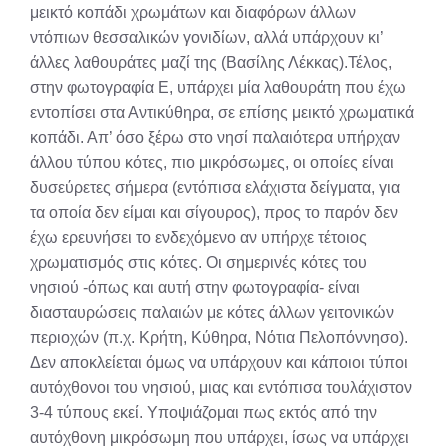
μεικτό κοπάδι χρωμάτων και διαφόρων άλλων
ντόπιων θεσσαλικών γονιδίων, αλλά υπάρχουν κι’
άλλες λαθουράτες μαζί της (Βασίλης Λέκκας).Τέλος,
στην φωτογραφία Ε, υπάρχει μία λαθουράτη που έχω
εντοπίσει στα Αντικύθηρα, σε επίσης μεικτό χρωματικά
κοπάδι. Απ’ όσο ξέρω στο νησί παλαιότερα υπήρχαν
άλλου τύπου κότες, πιο μικρόσωμες, οι οποίες είναι
δυσεύρετες σήμερα (εντόπισα ελάχιστα δείγματα, για
τα οποία δεν είμαι και σίγουρος), προς το παρόν δεν
έχω ερευνήσει το ενδεχόμενο αν υπήρχε τέτοιος
χρωματισμός στις κότες. Οι σημερινές κότες του
νησιού -όπως και αυτή στην φωτογραφία- είναι
διασταυρώσεις παλαιών με κότες άλλων γειτονικών
περιοχών (π.χ. Κρήτη, Κύθηρα, Νότια Πελοπόννησο).
Δεν αποκλείεται όμως να υπάρχουν και κάποιοι τύποι
αυτόχθονοι του νησιού, μιας και εντόπισα τουλάχιστον
3-4 τύπους εκεί. Υποψιάζομαι πως εκτός από την
αυτόχθονη μικρόσωμη που υπάρχει, ίσως να υπάρχει