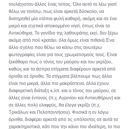
τουλάχιστον άλλος ένας τύπος. Όλο αυτό το λέω γιατί
θέλω να τονίσω, πως είναι αρκετά δύσκολο, να
διατηρηθεί μία ντόπια φυλή καθαρή, ακόμη και σε ένα
μικρό και σχετικά αποκομμένο νησί, όπως είναι τα
Αντικύθηρα. Το γονίδιο της λαθουράτης εκεί, δεν ξέρω
ακόμη από πού κρατάει, όλα όμως είναι πιθανά.Ένα
άλλο σχόλιο που θέλω να κάνω στις ανωτέρω
φωτογραφίες είναι για τους χρωματισμούς τους. Είναι
ξεκάθαρο πως ο τόνος του μαύρου και του γκρίζου,
καθώς και τα άσπρα στίγματα διαφέρουν αρκετά από
όρνιθα σε όρνιθα. Τα στίγματα βλέπουμε πως άλλα
είναι πιο μικρά, άλλα πιο μακρόστενα, άλλα έχουν
διαφορετική διάταξη κ.λπ. και ο τόνος του μαύρου, σε
άλλες είναι έντονος (π.χ. Αγρινίου και Αντικυθήρων) και
σε άλλες πολύ ελαφρύς, θα έλεγα γκρίζο (π.χ.
Τρικάλων και Πελοποννήσου). Φυσικά η εν λόγω
όρνιθα, διαφέρει αρκετά από τις υπόλοιπες σε αυτά τα
χαρακτηριστικά, κάτι που την κάνει πιο ιδιαίτερη, το πιο