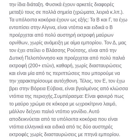
την ίδια διάταξη. Φυσικά έχουν αρκετές διαφορές
μεταξύ τους σε πολλά σημεία (χρώματα, λειριά κ.λπ.).
Τα υπόλοιπα κοκόρια έχουν ως εξής: Τα Β και Γ, τα έχω
εντοπίσει στην Αίγινα, είναι ντόπια και ειδικά ο Β
προέρχεται από πολύ αυστηρή εκτροφή μαύρων
ορνίθων, χωρίς ανάμειξη με αίμα εμπορίου. Τον Δ, μας
τον έχει στείλει ο Βλάσσης Ρούτσης, είναι από την
Δυτική Πελοπόννησο και προέρχεται από πολύ παλιά
εκτροφή (200+ ετών), καθαρή, χωρίς διασταυρώσεις
και είναι μία από τις περιπτώσεις που μπορούμε να
την χαρακτηρίσουμε αυτόχθονη. Τέλος, τον Ε, τον έχω
βρει στην Βόρεια Εύβοια, είναι βγαλμένος από κλώσσα
ντόπια της περιοχής.Συμπέρασμα: Είναι φανερό πως
το μαύρο χρώμα σε κόκορα με ωχροκίτρινο λαιμό,
μάλλον δείχνει παλιό ντόπιο γονίδιο. Αυτό
αποδεικνύεται από τα υπόλοιπα κοκόρια που είναι
ντόπια ελληνικά και ειδικά από τις δύο αυστηρές
εκτροφές χωρίς διασταυρώσεις με πτηνά εμπορίου.