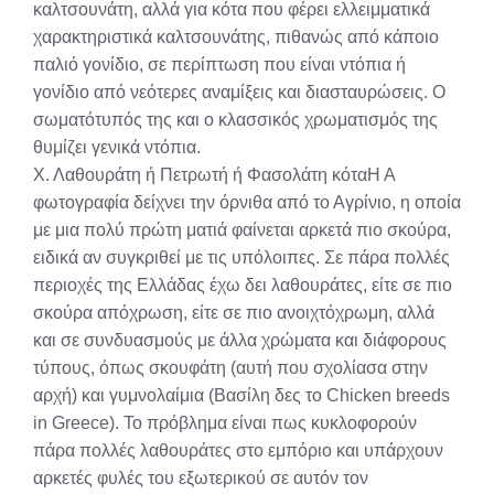
καλτσουνάτη, αλλά για κότα που φέρει ελλειμματικά
χαρακτηριστικά καλτσουνάτης, πιθανώς από κάποιο
παλιό γονίδιο, σε περίπτωση που είναι ντόπια ή
γονίδιο από νεότερες αναμίξεις και διασταυρώσεις. Ο
σωματότυπός της και ο κλασσικός χρωματισμός της
θυμίζει γενικά ντόπια.
Χ. Λαθουράτη ή Πετρωτή ή Φασολάτη κόταΗ Α
φωτογραφία δείχνει την όρνιθα από το Αγρίνιο, η οποία
με μια πολύ πρώτη ματιά φαίνεται αρκετά πιο σκούρα,
ειδικά αν συγκριθεί με τις υπόλοιπες. Σε πάρα πολλές
περιοχές της Ελλάδας έχω δει λαθουράτες, είτε σε πιο
σκούρα απόχρωση, είτε σε πιο ανοιχτόχρωμη, αλλά
και σε συνδυασμούς με άλλα χρώματα και διάφορους
τύπους, όπως σκουφάτη (αυτή που σχολίασα στην
αρχή) και γυμνολαίμια (Βασίλη δες το Chicken breeds
in Greece). Το πρόβλημα είναι πως κυκλοφορούν
πάρα πολλές λαθουράτες στο εμπόριο και υπάρχουν
αρκετές φυλές του εξωτερικού σε αυτόν τον