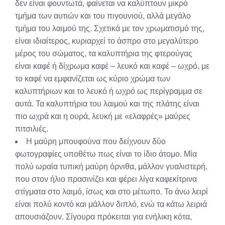
δεν είναι φουντωτά, φαίνεται να καλύπτουν μικρό
τμήμα των αυτιών και του πιγουνιού, αλλά μεγάλο
τμήμα του λαιμού της. Σχετικά με τον χρωματισμό της,
είναι ιδιαίτερος, κυριαρχεί το άσπρο στο μεγαλύτερο
μέρος του σώματος, τα καλυπτήρια της φτερούγας
είναι καφέ ή δίχρωμα καφέ – λευκό και καφέ – ωχρό, με
το καφέ να εμφανίζεται ως κύριο χρώμα των
καλυπτήριων και το λευκό ή ωχρό ως περίγραμμα σε
αυτά. Τα καλυπτήρια του λαιμού και της πλάτης είναι
πιο ωχρά και η ουρά, λευκή με «ελαφρές» μαύρες
πιτσιλιές.
Η μαύρη μπουφούνα που δείχνουν δύο
φωτογραφίες υποθέτω πως είναι το ίδιο άτομο. Μία
πολύ ωραία τυπική μαύρη όρνιθα, μάλλον γυαλιστερή,
που στον ήλιο πρασινίζει και φέρει λίγα καφεκίτρινα
στίγματα στο λαιμό, ίσως και στο μέτωπο. Το άνω λειρί
είναι πολύ κοντό και μάλλον διπλό, ενώ τα κάτω λειριά
απουσιάζουν. Σίγουρα πρόκειται για ενήλικη κότα,