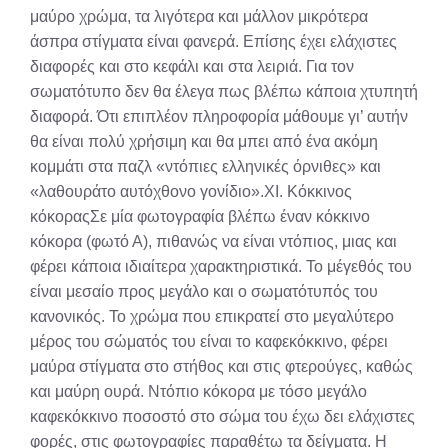
μαύρο χρώμα, τα λιγότερα και μάλλον μικρότερα
άσπρα στίγματα είναι φανερά. Επίσης έχει ελάχιστες
διαφορές και στο κεφάλι και στα λειριά. Για τον
σωματότυπο δεν θα έλεγα πως βλέπω κάποια χτυπητή
διαφορά. Ότι επιπλέον πληροφορία μάθουμε γι’ αυτήν
θα είναι πολύ χρήσιμη και θα μπει από ένα ακόμη
κομμάτι στα παζλ «ντόπιες ελληνικές όρνιθες» και
«λαθουράτο αυτόχθονο γονίδιο».XI. Κόκκινος
κόκοραςΣε μία φωτογραφία βλέπω έναν κόκκινο
κόκορα (φωτό Α), πιθανώς να είναι ντόπιος, μιας και
φέρει κάποια ιδιαίτερα χαρακτηριστικά. Το μέγεθός του
είναι μεσαίο προς μεγάλο και ο σωματότυπός του
κανονικός. Το χρώμα που επικρατεί στο μεγαλύτερο
μέρος του σώματός του είναι το καφεκόκκινο, φέρει
μαύρα στίγματα στο στήθος και στις φτερούγες, καθώς
και μαύρη ουρά. Ντόπιο κόκορα με τόσο μεγάλο
καφεκόκκινο ποσοστό στο σώμα του έχω δει ελάχιστες
φορές, στις φωτογραφίες παραθέτω τα δείγματα. Η