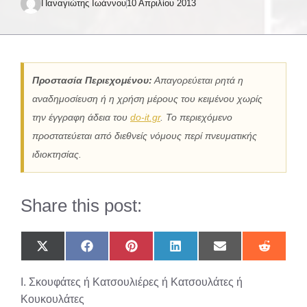
Παναγιώτης Ιωάννου
10 Απριλίου 2013
Προστασία Περιεχομένου:
Απαγορεύεται ρητά η
αναδημοσίευση ή η χρήση μέρους του κειμένου χωρίς
την έγγραφη άδεια του
do-it.gr
. Το περιεχόμενο
προστατεύεται από διεθνείς νόμους περί πνευματικής
ιδιοκτησίας.
Share this post:
Share
Share
Share
Share
Share
Share
on
on
on
on
on
on
X
Facebook
Pinterest
LinkedIn
Email
Reddit
Ι. Σκουφάτες ή Κατσουλιέρες ή Κατσουλάτες ή
(Twitter)
Κουκουλάτες