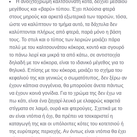
Η ανοιχτόχρωμη καλτσουνάτη κότα, δείχνει μεσαίου
μεγέθους και «βαρύ» τύπου. Έχει πλούσια φτερά
στους μηρούς και αρκετά εξωτερικά των ταρσών, τόσα,
ώστε να καλύπτουν το τμήμα αυτό, τα δάχτυλα δεν
καλύπτονται πλήρως από φτερά, παρά μόνο η βάση
τους. Το στυλ και ο τύπος των λειριών μοιάζει πάρα
πολύ με του καλτσουνάτου κόκορα, κοντό και σγουρό
το πάνω λειρί και μικρά τα από κάτω, σε αντιστοιχία
δηλαδή με τον κόκορα, είναι το ιδανικό μέγεθος για το
θηλυκό. Επίσης με του κόκορα, μοιάζει το σχήμα του
κεφαλιού της και γενικώς ο σωματότυπος, δεν ξέρω αν
έχουν κάποια συγγένεια, θα μπορούσε άνετα πάντως
να έχουν κοινά γονίδια. Για το χρώμα της δεν έχω να
πω κάτι, είναι ένα ζαχαρί-λευκό με ελαφρώς καφετιά
στίγματα σε λαιμό, ουρά και φτερούγες. Σχετικά με το
αν είναι ντόπια ή όχι, θα πρέπει να τσεκαριστεί η
καταγωγή της και οι υπόλοιπες κότες του κοτετσιού ή
της ευρύτερης περιοχής. Αν όντως είναι ντόπια θα έχει