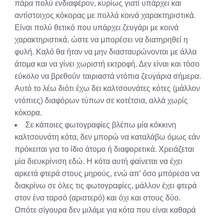
πάρα πολύ ενδιαφέρον, κυρίως γιατί υπάρχει και
αντίστοιχος κόκορας με πολλά κοινά χαρακτηριστικά.
Είναι πολύ θετικό που υπάρχει ζευγάρι με κοινά
χαρακτηριστικά, ώστε να μπορέσει να διατηρηθεί η
φυλή. Καλό θα ήταν να μην διασταυρώνονται με άλλα
άτομα και να γίνει χωριστή εκτροφή. Δεν είναι και τόσο
εύκολο να βρεθούν ταιριαστά ντόπια ζευγάρια σήμερα.
Αυτό το λέω διότι έχω δει καλτσουνάτες κότες (μάλλον
ντόπιες) διαφόρων τύπων σε κοτέτσια, αλλά χωρίς
κόκορα.
Σε κάποιες φωτογραφίες βλέπω μία κόκκινη
καλτσουνάτη κότα, δεν μπορώ να καταλάβω όμως εάν
πρόκειται για το ίδιο άτομο ή διαφορετικά. Χρειάζεται
μία διευκρίνιση εδώ. Η κότα αυτή φαίνεται να έχει
αρκετά φτερά στους μηρούς, ενώ απ’ όσο μπόρεσα να
διακρίνω σε όλες τις φωτογραφίες, μάλλον έχει φτερά
στον ένα ταρσό (αριστερό) και όχι και στους δύο.
Οπότε σίγουρα δεν μιλάμε για κότα που είναι καθαρά