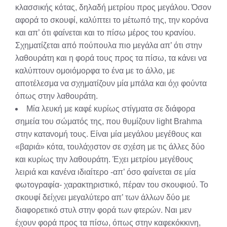
κλασσικής κότας, δηλαδή μετρίου προς μεγάλου. Όσον
αφορά το σκουφί, καλύπτει το μέτωπό της, την κορόνα
και απ’ ότι φαίνεται και το πίσω μέρος του κρανίου.
Σχηματίζεται από πούπουλα πιο μεγάλα απ’ ότι στην
λαθουράτη και η φορά τους προς τα πίσω, τα κάνει να
καλύπτουν ομοιόμορφα το ένα με το άλλο, με
αποτέλεσμα να σχηματίζουν μία μπάλα και όχι φούντα
όπως στην λαθουράτη.
Μία λευκή με καφέ κυρίως στίγματα σε διάφορα
σημεία του σώματός της, που θυμίζουν light Brahma
στην κατανομή τους. Είναι μία μεγάλου μεγέθους και
«βαριά» κότα, τουλάχιστον σε σχέση με τις άλλες δύο
και κυρίως την λαθουράτη. Έχει μετρίου μεγέθους
λειριά και κανένα ιδιαίτερο -απ’ όσο φαίνεται σε μία
φωτογραφία- χαρακτηριστικό, πέραν του σκουφιού. Το
σκουφί δείχνει μεγαλύτερο απ’ των άλλων δύο με
διαφορετικό στυλ στην φορά των φτερών. Ναι μεν
έχουν φορά προς τα πίσω, όπως στην καφεκόκκινη,