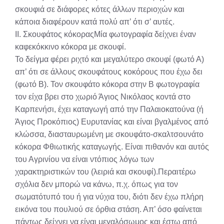
σκουφιά σε διάφορες κότες άλλων περιοχών και
κάποια διαφέρουν κατά πολύ απ’ ότι σ’ αυτές.
ΙΙ. Σκουφάτος κόκοραςΜία φωτογραφία δείχνει έναν
καφεκόκκινο κόκορα με σκουφί.
Το δείγμα φέρει ριχτό και μεγαλύτερο σκουφί (φωτό Α)
απ’ ότι σε άλλους σκουφάτους κοκόρους που έχω δει
(φωτό Β). Τον σκουφάτο κόκορα στην Β φωτογραφία
τον είχα βρει στο χωριό Άγιος Νικόλαος κοντά στο
Καρπενήσι, έχει καταγωγή από την Παλαιοκατούνα (ή
Άγιος Προκόπιος) Ευρυτανίας και είναι βγαλμένος από
κλώσσα, διασταυρωμένη με σκουφάτο-σκαλτσουνάτο
κόκορα Φθιωτικής καταγωγής. Είναι πιθανόν και αυτός
του Αγρινίου να είναι ντόπιος λόγω των
χαρακτηριστικών του (λειριά και σκουφί).Περαιτέρω
σχόλια δεν μπορώ να κάνω, π.χ. όπως για τον
σωματότυπό του ή για νύχια του, διότι δεν έχω πλήρη
εικόνα του πουλιού σε όρθια στάση. Απ’ όσο φαίνεται
πάντως δείχνει να είναι μεγαλόσωμος και έστω από