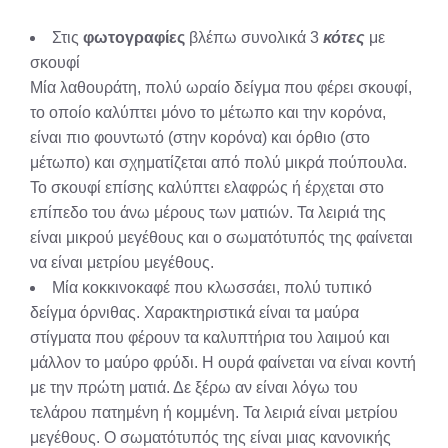
Στις
φωτογραφίες
βλέπω συνολικά 3
κότες
με
σκουφί
Μία λαθουράτη, πολύ ωραίο δείγμα που φέρει σκουφί,
το οποίο καλύπτει μόνο το μέτωπο και την κορόνα,
είναι πιο φουντωτό (στην κορόνα) και όρθιο (στο
μέτωπο) και σχηματίζεται από πολύ μικρά πούπουλα.
Το σκουφί επίσης καλύπτει ελαφρώς ή έρχεται στο
επίπεδο του άνω μέρους των ματιών. Τα λειριά της
είναι μικρού μεγέθους και ο σωματότυπός της φαίνεται
να είναι μετρίου μεγέθους.
Μία κοκκινοκαφέ που κλωσσάει, πολύ τυπικό
δείγμα όρνιθας. Χαρακτηριστικά είναι τα μαύρα
στίγματα που φέρουν τα καλυπτήρια του λαιμού και
μάλλον το μαύρο φρύδι. Η ουρά φαίνεται να είναι κοντή
με την πρώτη ματιά. Δε ξέρω αν είναι λόγω του
τελάρου πατημένη ή κομμένη. Τα λειριά είναι μετρίου
μεγέθους. Ο σωματότυπός της είναι μιας κανονικής