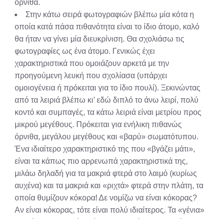
όρνιθα.
Στην κάτω σειρά φωτογραφιών βλέπω μία κότα η
οποία κατά πάσα πιθανότητα είναι το ίδιο άτομο, καλό
θα ήταν να γίνει μία διευκρίνιση. Θα σχολιάσω τις
φωτογραφίες ως ένα άτομο. Γενικώς έχει
χαρακτηριστικά που ομοιάζουν αρκετά με την
προηγούμενη λευκή που σχολίασα (υπάρχει
ομοιογένεια ή πρόκειται για το ίδιο πουλί). Ξεκινώντας
από τα λειριά βλέπω κι’ εδώ διπλό το άνω λειρί, πολύ
κοντό και συμπαγές, τα κάτω λειριά είναι μετρίου προς
μικρού μεγέθους. Πρόκειται για ενήλικη πιθανώς
όρνιθα, μεγάλου μεγέθους και «βαρύ» σωματότυπου.
Ένα ιδιαίτερο χαρακτηριστικό της που «βγάζει μάτι»,
είναι τα κάπως πιο αρρενωπά χαρακτηριστικά της,
μιλάω δηλαδή για τα μακριά φτερά στο λαιμό (κυρίως
αυχένα) και τα μακριά και «ριχτά» φτερά στην πλάτη, τα
οποία θυμίζουν κόκορα! Δε νομίζω να είναι κόκορας?
Αν είναι κόκορας, τότε είναι πολύ ιδιαίτερος. Τα «γένια»