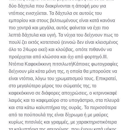
δύο δάχτυλα που διακρίνονται η άποψή μου για
ντόπιος ενισχύεται. Τα δάχτυλα σε αυτούς του
εμπορίου και στους βελτιωμένους είναι κατά κανόνα
πιο χοντρά και μεγάλα, αυτός φαίνεται να έχει πιο
λεπτά δάχτυλα και υγιή. Τα νύχια του δείχνουν πως το
πουλί ζει εκτός κοτετσιού (εννοώ δεν είναι κλεισμένος
όλο το 24ωρο εκεί) και κλούβας, οπότε πιθανόν να
προέρχεται από κλώσσα και όχι από φορτηγό.ΙΙΙ.
Ντόπια Καφεκόκκινη πιτσιλωτήΚάποιες φωτογραφίες
δείχνουν μία κότα μόνη της, η οποία θα μπορούσε να
είναι ντόπια, λόγω του χρωματισμού τους. Επικρατεί,
στο μεγαλύτερο μέρος του σώματός της, το
καφεκόκκινο σε διάφορες αποχρώσεις, ο κιτρινοκαφέ
λαιμός και το καφεμαύρο στο υπογάστριο, στα πλευρά
και στα κάτω καλυπτήρια της ουράς. Τα περισσότερα
από τα πούπουλά της είναι δίχρωμα ή με μαύρες
κυρίως πιτσιλιές και γραμμές, με χαρακτηριστικότερα
τα καλυπτήρια της φτερούγας, που έχουν κατά μήκος