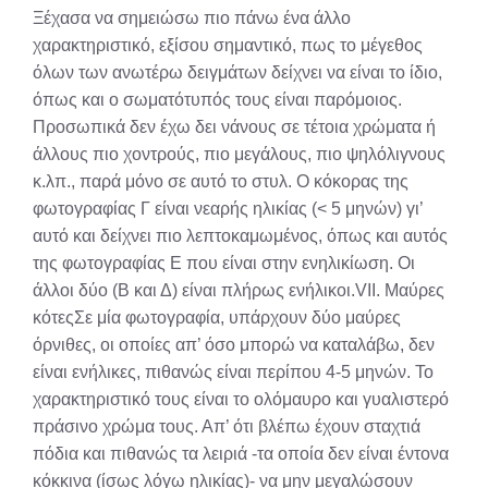
Ξέχασα να σημειώσω πιο πάνω ένα άλλο
χαρακτηριστικό, εξίσου σημαντικό, πως το μέγεθος
όλων των ανωτέρω δειγμάτων δείχνει να είναι το ίδιο,
όπως και ο σωματότυπός τους είναι παρόμοιος.
Προσωπικά δεν έχω δει νάνους σε τέτοια χρώματα ή
άλλους πιο χοντρούς, πιο μεγάλους, πιο ψηλόλιγνους
κ.λπ., παρά μόνο σε αυτό το στυλ. Ο κόκορας της
φωτογραφίας Γ είναι νεαρής ηλικίας (< 5 μηνών) γι’
αυτό και δείχνει πιο λεπτοκαμωμένος, όπως και αυτός
της φωτογραφίας Ε που είναι στην ενηλικίωση. Οι
άλλοι δύο (Β και Δ) είναι πλήρως ενήλικοι.VII. Μαύρες
κότεςΣε μία φωτογραφία, υπάρχουν δύο μαύρες
όρνιθες, οι οποίες απ’ όσο μπορώ να καταλάβω, δεν
είναι ενήλικες, πιθανώς είναι περίπου 4-5 μηνών. Το
χαρακτηριστικό τους είναι το ολόμαυρο και γυαλιστερό
πράσινο χρώμα τους. Απ’ ότι βλέπω έχουν σταχτιά
πόδια και πιθανώς τα λειριά -τα οποία δεν είναι έντονα
κόκκινα (ίσως λόγω ηλικίας)- να μην μεγαλώσουν