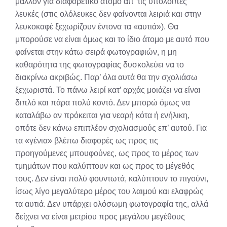
μάλλον για διαφορετικό άτομο απ’ τις υπόλοιπες
λευκές (στις ολόλευκες δεν φαίνονται λειριά και στην
λευκοκαφέ ξεχωρίζουν έντονα τα «αυτιά»). Θα
μπορούσε να είναι όμως και το ίδιο άτομο με αυτό που
φαίνεται στην κάτω σειρά φωτογραφιών, η μη
καθαρότητα της φωτογραφίας δυσκολεύει να το
διακρίνω ακριβώς. Παρ’ όλα αυτά θα την σχολιάσω
ξεχωριστά. Το πάνω λειρί κατ’ αρχάς μοιάζει να είναι
διπλό και πάρα πολύ κοντό. Δεν μπορώ όμως να
καταλάβω αν πρόκειται για νεαρή κότα ή ενήλικη,
οπότε δεν κάνω επιπλέον σχολιασμούς επ’ αυτού. Για
τα «γένια» βλέπω διαφορές ως προς τις
προηγούμενες μπουφούνες, ως προς το μέρος των
τμημάτων που καλύπτουν και ως προς το μέγεθός
τους. Δεν είναι πολύ φουντωτά, καλύπτουν το πιγούνι,
ίσως λίγο μεγαλύτερο μέρος του λαιμού και ελαφρώς
τα αυτιά. Δεν υπάρχει ολόσωμη φωτογραφία της, αλλά
δείχνει να είναι μετρίου προς μεγάλου μεγέθους