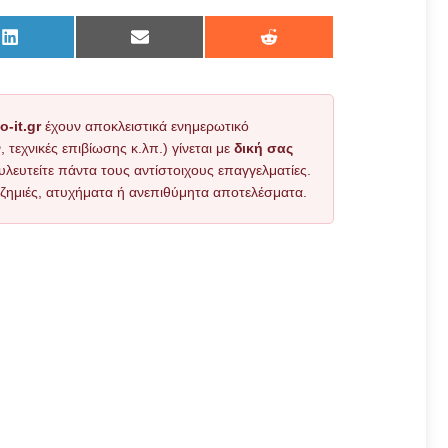
Share
Share
Share
on
on
on
LinkedIn
Email
Reddit
o-it.gr
έχουν αποκλειστικά ενημερωτικό
εχνικές επιβίωσης κ.λπ.) γίνεται με
δική σας
υλευτείτε πάντα τους αντίστοιχους επαγγελματίες.
όν ζημιές, ατυχήματα ή ανεπιθύμητα αποτελέσματα.