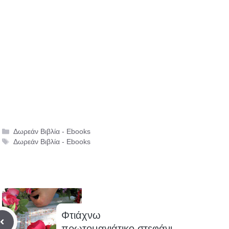
Κατηγορίες
Δωρεάν Βιβλία - Ebooks
Ετικέτες
Δωρεάν Βιβλία - Ebooks
Φτιάχνω
πρωτομαγιάτικο στεφάνι