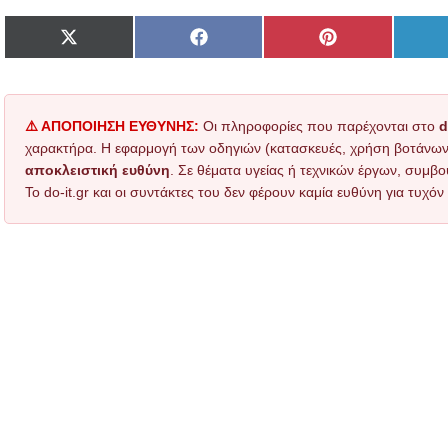
Share
Share
Share
on
on
on
X
Facebook
Pinterest
(Twitter)
⚠️ ΑΠΟΠΟΙΗΣΗ ΕΥΘΥΝΗΣ:
Οι πληροφορίες που παρέχονται στο
d
χαρακτήρα. Η εφαρμογή των οδηγιών (κατασκευές, χρήση βοτάνων, τ
αποκλειστική ευθύνη
. Σε θέματα υγείας ή τεχνικών έργων, συμβο
Το do-it.gr και οι συντάκτες του δεν φέρουν καμία ευθύνη για τυχ