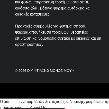
και φυτών, παρασκευή τροφίμων στο σπίτι,
οικόσιτα ζώα , βότανα,ψαρεμα,αυτάρκεια και
οικιακές κατασκευές.
Πρακτικές συμβουλές για φύτεμα, σπορά,
ψαρεμα,αποθήκευση τροφίμων, θεραπείες
επιβίωση και νομοθεσία σχετική με οικιακές και μη
δραστηριότητες.
© 2026
DIY ΦΤΙΑΧΝΩ ΜΟΝΟΣ ΜΟΥ
•
Ο admin, Γεννήτωρ Ιδεών & πτυχιούχος Νομικής, μοιράζεται πρα
προσφέρουμε →
About Us
.