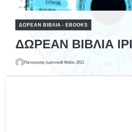
ΔΩΡΕΆΝ ΒΙΒΛΊΑ - EBOOKS
ΔΩΡΕΆΝ ΒΙΒΛΊΑ ΙΡ
Παναγιώτης Ιωάννου
9 Μαΐου 2012