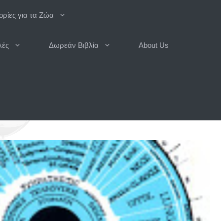
ρίες για τα Ζώα
λές
Δωρεάν Βιβλία
About Us