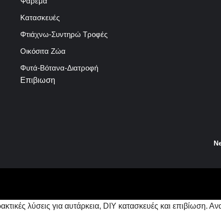
Ψάρεμα
Κατασκευές
Φτιάχνω-Συντηρώ Τροφές
Οικόσιτα Ζώα
Φυτά-Βότανα-Διατροφή
Επιβιωση
N
κτικές λύσεις για αυτάρκεια, DIY κατασκευές και επιβίωση. Αν