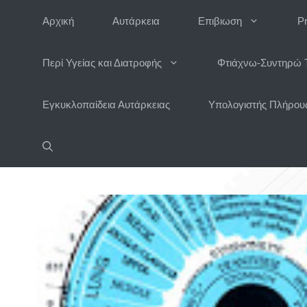
Μετάβαση
Αρχική
Αυτάρκεια
Επιβιωση
P
σε
περιεχόμενο
Περί Υγείας και Διατροφής
Φτιάχνω-Συντηρώ 
Εγκυκλοπαίδεια Αυτάρκειας
Υπολογιστής Πλήρους