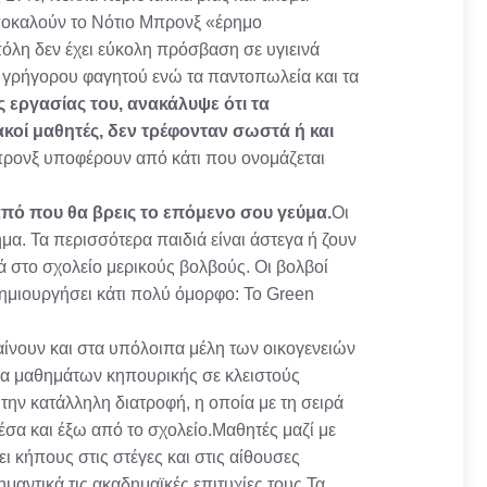
 αποκαλούν το Νότιο Μπρονξ «έρημο
πόλη δεν έχει εύκολη πρόσβαση σε υγιεινά
α γρήγορου φαγητού ενώ τα παντοπωλεία και τα
ης εργασίας του, ανακάλυψε ότι τα
κοί μαθητές, δεν τρέφονταν σωστά ή και
ρονξ υποφέρουν από κάτι που ονομάζεται
 από που θα βρεις το επόμενο σου γεύμα.
Οι
μα. Τα περισσότερα παιδιά είναι άστεγα ή ζουν
ά στο σχολείο μερικούς βολβούς. Οι βολβοί
ημιουργήσει κάτι πολύ όμορφο: Το Green
αίνουν και στα υπόλοιπα μέλη των οικογενειών
μα μαθημάτων κηπουρικής σε κλειστούς
 την κατάλληλη διατροφή, η οποία με τη σειρά
έσα και έξω από το σχολείο.Μαθητές μαζί με
ι κήπους στις στέγες και στις αίθουσες
μαντικά τις ακαδημαϊκές επιτυχίες τους.Τα