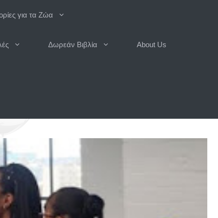
ρίες για τα Ζώα
λές
Δωρεάν Βιβλία
About Us