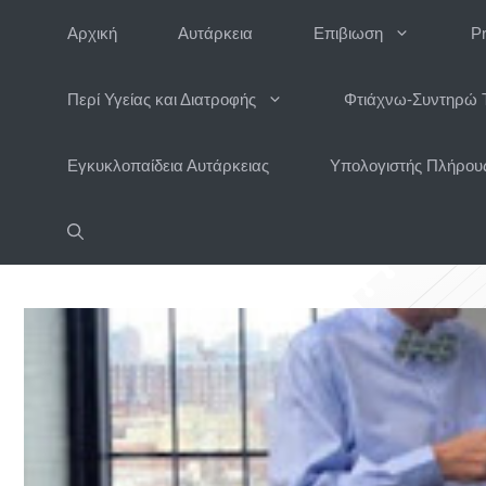
Μετάβαση
Αρχική
Αυτάρκεια
Επιβιωση
P
σε
περιεχόμενο
Περί Υγείας και Διατροφής
Φτιάχνω-Συντηρώ 
Εγκυκλοπαίδεια Αυτάρκειας
Υπολογιστής Πλήρους