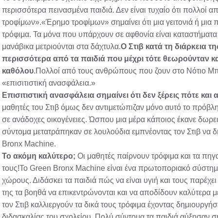
περισσότερα πεινασμένα παιδιά. Δεν είναι τυχαίο ότι πολλοί
τροφίμων».«Έρημο τροφίμων» σημαίνει ότι μια γειτονιά ή μια 
τρόφιμα. Τα μόνα που υπάρχουν σε αφθονία είναι καταστήματ
μανάβικα μετριούνται στα δάχτυλα.
Ο Στιβ κατά τη διάρκεια τ
περισσότερα από τα παιδιά που μέχρι τότε θεωρούνταν κα
καθόλου
.Πολλοί από τους ανθρώπους που ζουν στο Νότιο Μπ
«επισιτιστική ανασφάλεια.»
Επισιτιστική ανασφάλεια σημαίνει ότι δεν ξέρεις πότε και
μαθητές του Στιβ όμως δεν αντιμετώπιζαν μόνο αυτό το πρόβλη
σε ανάδοχες οικογένειες. Ώσπου μια μέρα κάποιος έκανε δωρε
σύντομα μετατράπηκαν σε λουλούδια εμπνέοντας τον Στιβ να δ
Bronx Machine.
Το ακόμη καλύτερο;
Οι μαθητές παίρνουν τρόφιμα και τα πηγ
τους!Το Green Bronx Machine είναι ένα πρωτοποριακό σύστη
χώρους. Διδάσκει τα παιδιά πώς να είναι υγιή και τους παρέχει
της τα βοηθά να επικεντρώνονται και να αποδίδουν καλύτερα μ
τον Στιβ καλλιεργούν τα δικά τους τρόφιμα έχοντας δημιουργήσε
διδασκαλίας του σχολείου. Πολύ σύντομα τα παιδιά αύξησαν ση