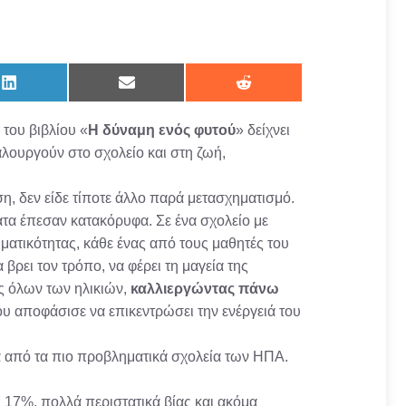
Share
Share
Share
on
on
on
LinkedIn
Email
Reddit
του βιβλίου «
Η δύναμη ενός φυτού
» δείχνει
αλουργούν στο σχολείο και στη ζωή,
η, δεν είδε τίποτε άλλο παρά μετασχηματισμό.
α έπεσαν κατακόρυφα. Σε ένα σχολείο με
ατικότητας, κάθε ένας από τους μαθητές του
 βρει τον τρόπο, να φέρει τη μαγεία της
ές όλων των ηλικιών,
καλλιεργώντας πάνω
του αποφάσισε να επικεντρώσει την ενέργειά του
να από τα πιο προβληματικά σχολεία των ΗΠΑ.
 17%, πολλά περιστατικά βίας και ακόμα