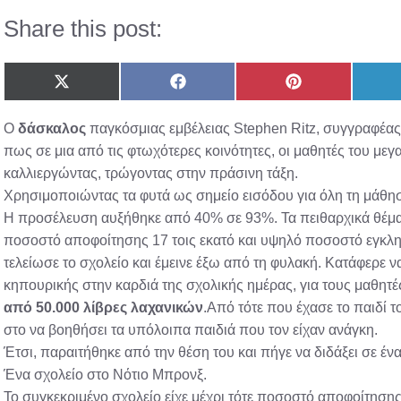
Share this post:
Share
Share
Share
on
on
on
X
Facebook
Pinterest
Ο
δάσκαλος
παγκόσμιας εμβέλειας Stephen Ritz, συγγραφέας 
(Twitter)
πως σε μια από τις φτωχότερες κοινότητες, οι μαθητές του μεγ
καλλιεργώντας, τρώγοντας στην πράσινη τάξη.
Χρησιμοποιώντας τα φυτά ως σημείο εισόδου για όλη τη μάθησ
Η προσέλευση αυξήθηκε από 40% σε 93%. Τα πειθαρχικά θέματ
ποσοστό αποφοίτησης 17 τοις εκατό και υψηλό ποσοστό εγκλημ
τελείωσε το σχολείο και έμεινε έξω από τη φυλακή. Κατάφερε να
κηπουρικής στην καρδιά της σχολικής ημέρας, για τους μαθητ
από 50.000 λίβρες λαχανικών
.Από τότε που έχασε το παιδί 
στο να βοηθήσει τα υπόλοιπα παιδιά που τον είχαν ανάγκη.
Έτσι, παραιτήθηκε από την θέση του και πήγε να διδάξει σε έ
Ένα σχολείο στο Νότιο Μπρονξ.
Το συγκεκριμένο σχολείο είχε μέχρι τότε ποσοστό αποφοίτησης