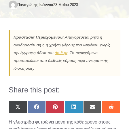
Παναγιώτης Ιωάννου
23 Μαΐου 2023
Προστασία Περιεχομένου:
Απαγορεύεται ρητά η
αναδημοσίευση ή η χρήση μέρους του κειμένου χωρίς
την έγγραφη άδεια του
do-it.gr
. Το περιεχόμενο
προστατεύεται από διεθνείς νόμους περί πνευματικής
ιδιοκτησίας.
Share this post:
Share
Share
Share
Share
Share
Share
on
on
on
on
on
on
X
Facebook
Pinterest
LinkedIn
Email
Reddit
Η γλυστρίδα φυτρώνει μόνη της κάθε χρόνο στους
(Twitter)