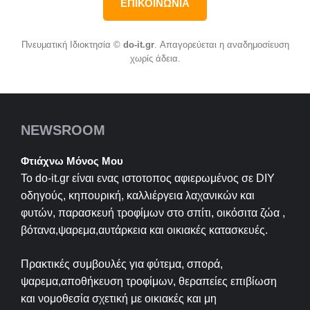
ΕΠΙΚΟΙΝΩΝΙΑ
Πνευματική Ιδιοκτησία ©
do-it.gr
. Απαγορεύεται η αναδημοσίευση
χωρίς άδεια.
NEWSROOM
Φτιάχνω Μόνος Μου
Το do-it.gr είναι ενας ιστοτοπος αφιερωμένος σε
DIY
οδηγούς, κηπουρική, καλλιέργεια λαχανικών και
φυτών, παρασκευή τροφίμων στο σπίτι, οικόσιτα ζώα ,
βότανα,ψαρεμα,αυτάρκεια και οικιακές κατασκευές.
Πρακτικές συμβουλές για φύτεμα, σπορά,
ψαρεμα,αποθήκευση τροφίμων, θεραπείες επιβίωση
και νομοθεσία σχετική με οικιακές και μη