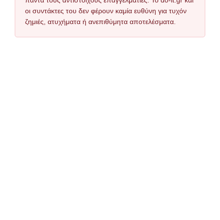
πάντα τους αντίστοιχους επαγγελματίες. Το do-it.gr και
οι συντάκτες του δεν φέρουν καμία ευθύνη για τυχόν
ζημιές, ατυχήματα ή ανεπιθύμητα αποτελέσματα.