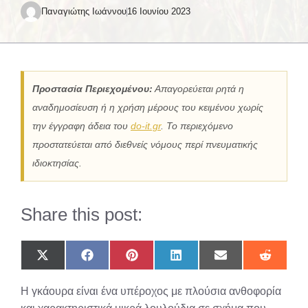
Παναγιώτης Ιωάννου
16 Ιουνίου 2023
Προστασία Περιεχομένου:
Απαγορεύεται ρητά η
αναδημοσίευση ή η χρήση μέρους του κειμένου χωρίς
την έγγραφη άδεια του
do-it.gr
. Το περιεχόμενο
προστατεύεται από διεθνείς νόμους περί πνευματικής
ιδιοκτησίας.
Share this post:
Share
Share
Share
Share
Share
Share
on
on
on
on
on
on
X
Facebook
Pinterest
LinkedIn
Email
Reddit
Η γκάουρα είναι ένα υπέροχος με πλούσια ανθοφορία
(Twitter)