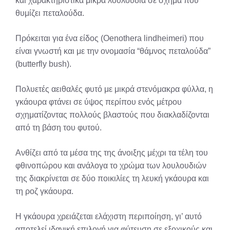
και χαρακτηριστικά μικρά λουλούδια σε σχήμα που
θυμίζει πεταλούδα.
Πρόκειται για ένα είδος (Oenothera lindheimeri) που
είναι γνωστή και με την ονομασία “θάμνος πεταλούδα”
(butterfly bush).
Πολυετές αειθαλές φυτό με μικρά στενόμακρα φύλλα, η
γκάουρα φτάνει σε ύψος περίπου ενός μέτρου
σχηματίζοντας πολλούς βλαστούς που διακλαδίζονται
από τη βάση του φυτού.
Ανθίζει από τα μέσα της της άνοιξης μέχρι τα τέλη του
φθινοπώρου και ανάλογα το χρώμα των λουλουδιών
της διακρίνεται σε δύο ποικιλίες τη λευκή γκάουρα και
τη ροζ γκάουρα.
Η γκάουρα χρειάζεται ελάχιστη περιποίηση, γι’ αυτό
αποτελεί ιδανική επιλογή για φύτευση σε εξοχικούς και