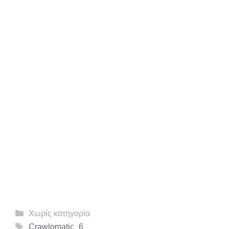
Κατηγορίες
Χωρίς κατηγορία
Ετικέτες
Crawlomatic_6