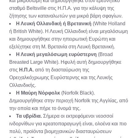
και μικρόσωμη και δημιουργήθηκε στον ερευνητικό
σταθμό Beltsville στις Η.Π.Α. για την κάλυψη της
ζήτησης των καταναλωτών για μικρά βάρη σφαγίων.
Η Λευκή Ολλανδική ή Βρετανική
(White Holland
ή British White). Η Λευκή Ολλανδική είναι μεγαλόσωμη
και δημιουργήθηκε στην ηπειρωτική Ευρώπη και
εξελίχτηκε στη Μ. Βρετανία στη Λευκή Βρετανική.
Η Λευκή μεγαλόσωμη ευρύστερνη
(Broad
Breasted Large White). Ηφυλή αυτή δημιουργήθηκε
στις
Η.Π.Α.
από τη διασταύρωση της
Ορειχαλκόχρωμης Ευρύστερνης και της Λευκής
Ολλανδικής.
Η Μαύρη Νόρφολκ
(Norfolk Black).
Δημιουργήθηκε στην περιοχή Norfolk της Αγγλίας, από
την οποία και πήρε το όνομά της.
Τα υβρίδια.
Σήμερα οι εκτρεφόμενοι νεοσσοί
ινδορνίθων για κρεατοπα­ραγωγή είναι, ολοένα και πιο
πολύ, προϊόντα βιομηχανικών διασταυρώσεων