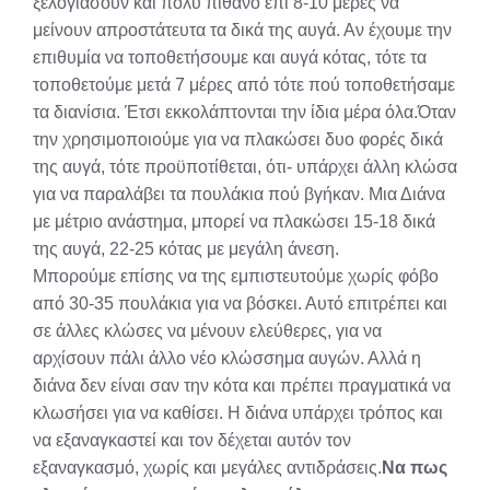
ξελογιάσουν και πολύ πιθανό επί 8-10 μέρες να
μείνουν απροστάτευτα τα δικά της αυγά. Αν έχουμε την
επιθυμία να τοποθετήσουμε και αυγά κότας, τότε τα
τοποθετούμε μετά 7 μέρες από τότε πού τοποθετήσαμε
τα διανίσια. Έτσι εκκολάπτονται την ίδια μέρα όλα.Όταν
την χρησιμοποιούμε για να πλακώσει δυο φορές δικά
της αυγά, τότε προϋποτίθεται, ότι- υπάρχει άλλη κλώσα
για να παραλάβει τα πουλάκια πού βγήκαν. Μια Διάνα
με μέτριο ανάστημα, μπορεί να πλακώσει 15-18 δικά
της αυγά, 22-25 κότας με μεγάλη άνεση.
Μπορούμε επίσης να της εμπιστευτούμε χωρίς φόβο
από 30-35 πουλάκια για να βόσκει. Αυτό επιτρέπει και
σε άλλες κλώσες να μένουν ελεύθερες, για να
αρχίσουν πάλι άλλο νέο κλώσσημα αυγών. Αλλά η
διάνα δεν είναι σαν την κότα και πρέπει πραγματικά να
κλωσήσει για να καθίσει. Η διάνα υπάρχει τρόπος και
να εξαναγκαστεί και τον δέχεται αυτόν τον
εξαναγκασμό, χωρίς και μεγάλες αντιδράσεις.
Να πως