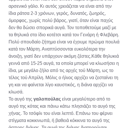
αρσενικό γάλο. Κι αυτός χρειάζεται να είναι από την
ίδια ράτσα 2-3 χρόνων, γερός, δυνατός, ζωηρός,
όμορφος, χωρίς πολύ βάρος, γιατί, όταν είναι παχύς
δεν θα δώσει σπορικά αυγά. Τον τοποθετούμε μαζί με
τα θηλυκά στο ίδιο κοτέτσι κατά τον Γενάρη ή Φλεβάρη.
Πολύ σπουδαίο ζήτημα είναι να έχουμε πρώιμα πουλιά
κατά τον Μάρτη. Αναπτύσσονται ευκολότερα την
άνοιξη, γιατί δεν υπάρχουν ακόμη ζέστες.Κάθε θηλυκιά
γεννά από 15-25 αυγά, τα οποία μπορεί να κλωσήσει η
ίδια, με μεγάλο ζήλο από τις αρχές τού Μάρτη, ως το
τέλος τού Απρίλη. Μόλις ο ήλιος αρχίζει να ζεσταίνει τη
γη και να φαίνεται λίγο καυστικός, η διάνα αρχίζει να
κλωσά.
Το αυγό της
γαλοπούλας
είναι μεγαλύτερο από το
αυγό της κότας και πάνω κάτω πλησιάζει το αυγό της
χήνας. Το τσόφλι του είναι λεπτό. Επάνω του φέρνει
στίγματα κοκκινωπά, ή βαθειά κόκκινα το αυγό της
άσπρης διάνας. Τα αυγά της διάνας διατηρούνται