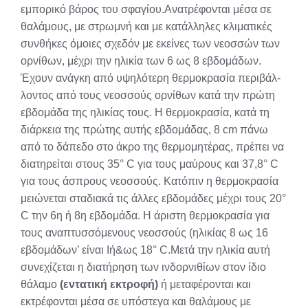
εμπορικό βάρος του σφαγίου.Ανατρέφονται μέσα σε
θαλάμους, με στρωμνή και με κατάλληλες κλιματικές
συνθήκες όμοιες σχεδόν με εκείνες των νεοσσών των
ορνίθων, μέχρι την ηλικία των 6 ως 8 εβδομάδων.
Έχουν ανάγκη από υψηλότερη θερμοκρασία περιβάλ­
λοντος από τους νεοσσούς ορνίθων κατά την πρώτη
εβδομάδα της ηλικίας τους. Η θερμοκρασία, κατά τη
διάρκεια της πρώτης αυτής εβδομάδας, 8 cm πάνω
από το δάπεδο στο άκρο της θερμομητέρας, πρέπει να
διατηρείται στους 35° C για τους μαύρους και 37,8° C
για τους άσπρους νεοσσούς. Κατόπιν η θερμοκρασία
μειώνεται σταδιακά τις άλλες εβδομάδες μέχρι τους 20°
C την 6η ή 8η εβδομάδα. Η άριστη θερμοκρασία για
τους αναπτυσσόμενους νεοσσούς (ηλικίας 8 ως 16
εβδομάδων’ είναι Ιή&ως 18° C.Μετά την ηλικία αυτή
συνεχίζεται η διατήρηση των ινδορνιθίων στον ίδιο
θάλαμο
(εντατική εκτροφή)
ή μεταφέρονται και
εκτρέφονται μέσα σε υπόστεγα και θαλάμους με