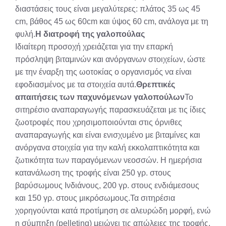
διαστάσεις τους είναι μεγαλύτερες: πλάτος 35 ως 45
cm, βάθος 45 ως 60cm και ύψος 60 cm, ανάλογα με τη
φυλή.
Η διατροφή της γαλοπούλας
Ιδιαίτερη προσοχή χρειάζεται για την επαρκή
πρόσληψη βιταμινών και ανόργανων στοιχείων, ώστε
με την έναρξη της ωοτοκίας ο οργανισμός να είναι
εφοδιασμένος με τα στοιχεία αυτά.
Θρεπτικές
απαιτήσεις των παχυνόμενων γαλοπούλων
Το
σιτηρέσιο αναπαραγωγής παρασκευάζεται με τις ίδιες
ζωοτροφές που χρησιμοποιούνται στις όρνιθες
αναπαραγωγής και είναι ενισχυμένο με βιταμίνες και
ανόργανα στοιχεία για την καλή εκκολαπτικότητα και
ζωτικότητα των παραγόμενων νεοσσών. Η ημερήσια
κατανάλωση της τροφής είναι 250 γρ. στους
βαρύσωμους Ινδιάνους, 200 γρ. στους ενδιάμεσους
και 150 γρ. στους μικρόσωμους.Τα σιτηρέσια
χορηγούνται κατά προτίμηση σε αλευρώδη μορφή, ενώ
η σύμπηξη (pelleting) μειώνει τις απώλειες της τροφής.