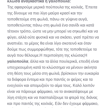
κλωσά αναγκαστικά η γαλοπούλα:
Της αφαιρούμε μερικά πούπουλα της κοιλιάς. Έπειτα
της δίνουμε να πιει λίγο μαύρο κρασί και την
τοποθετούμε στη φωλιά, πάνω σε γύψινα αυγά,
τοποθετώντας πάνω στη φωλιά ένα σανίδι και κατά
τέτοιον τρόπο, ώστε να μην μπορεί να σηκωθεί και να
φύγει, αλλά ούτε φυσικά και να σκάσει, γιατί πρέπει να
αναπνέει. το μέρος θα είναι λίγο σκοτεινό και όταν
δούμε πως συμμορφώθηκε, τότε της τοποθετούμε τα
αυγά που θέλουμε.Η περιποίηση της κλώσαςΗ
γαλοπούλα
, άλλα και τα άλλα πουλερικά, επειδή είναι
υποχρεουμένη κατά το κλώσσημα να μένουν ακίνητα
στη θέση τους μέσα στη φωλιά, βρίσκουν την ευκαιρία
τα διάφορα έντομα και προ παντός οι ψείρες και τα
ενοχλούν και απομυζούν το αίμα τους. Καλό λοιπόν
είναι να πάρουμε φάρμακο, να το ανακατέψουμε με
λίγη στάχτη και να πασπαλίζουμε τα φτερά της διάνας
και προ παντός της κοιλιάς. Εάν δεν έχουμε φάρμακο,