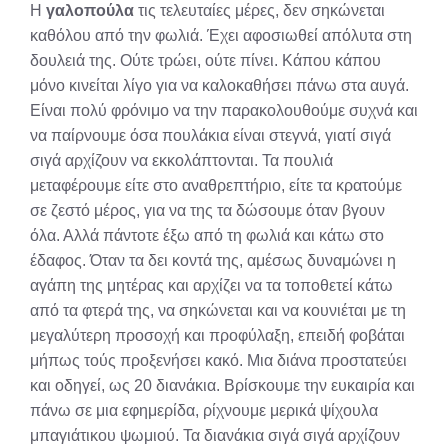
Η
γαλοπούλα
τις τελευταίες μέρες, δεν σηκώνεται
καθόλου από την φωλιά. Έχει αφοσιωθεί απόλυτα στη
δουλειά της. Ούτε τρώει, ούτε πίνει. Κάπου κάπου
μόνο κινείται λίγο για να καλοκαθήσει πάνω στα αυγά.
Είναι πολύ φρόνιμο να την παρακολουθούμε συχνά και
να παίρνουμε όσα πουλάκια είναι στεγνά, γιατί σιγά
σιγά αρχίζουν να εκκολάπτονται. Τα πουλιά
μεταφέρουμε είτε στο αναθρεπτήριο, είτε τα κρατούμε
σε ζεστό μέρος, για να της τα δώσουμε όταν βγουν
όλα. Αλλά πάντοτε έξω από τη φωλιά και κάτω στο
έδαφος. Όταν τα δει κοντά της, αμέσως δυναμώνει η
αγάπη της μητέρας και αρχίζει να τα τοποθετεί κάτω
από τα φτερά της, να σηκώνεται και να κουνιέται με τη
μεγαλύτερη προσοχή και προφύλαξη, επειδή φοβάται
μήπως τούς προξενήσει κακό. Μια διάνα προστατεύει
και οδηγεί, ως 20 διανάκια. Βρίσκουμε την ευκαιρία και
πάνω σε μια εφημερίδα, ρίχνουμε μερικά ψίχουλα
μπαγιάτικου ψωμιού. Τα διανάκια σιγά σιγά αρχίζουν