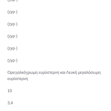
(χγρ·)
(χγρ·)
(χγρ·)
(χγρ·)
(χγρ·)
Ορειχαλκόχρωμη ευρύστερνη και Λευκή μεγαλόσωμη
ευρύστερνη
10
3,4