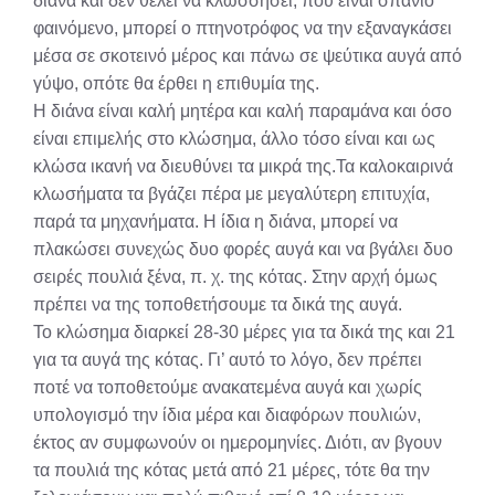
διάνα και δεν θέλει να κλωσσήσει, που είναι σπάνιο
φαινόμενο, μπορεί ο πτηνοτρόφος να την εξαναγκάσει
μέσα σε σκοτεινό μέρος και πάνω σε ψεύτικα αυγά από
γύψο, οπότε θα έρθει η επιθυμία της.
Η διάνα είναι καλή μητέρα και καλή παραμάνα και όσο
είναι επιμελής στο κλώσημα, άλλο τόσο είναι και ως
κλώσα ικανή να διευθύνει τα μικρά της.Τα καλοκαιρινά
κλωσήματα τα βγάζει πέρα με μεγαλύτερη επιτυχία,
παρά τα μηχανήματα. Η ίδια η διάνα, μπορεί να
πλακώσει συνεχώς δυο φορές αυγά και να βγάλει δυο
σειρές πουλιά ξένα, π. χ. της κότας. Στην αρχή όμως
πρέπει να της τοποθετήσουμε τα δικά της αυγά.
Το κλώσημα διαρκεί 28-30 μέρες για τα δικά της και 21
για τα αυγά της κότας. Γι’ αυτό το λόγο, δεν πρέπει
ποτέ να τοποθετούμε ανακατεμένα αυγά και χωρίς
υπολογισμό την ίδια μέρα και διαφόρων πουλιών,
έκτος αν συμφωνούν οι ημερομηνίες. Διότι, αν βγουν
τα πουλιά της κότας μετά από 21 μέρες, τότε θα την