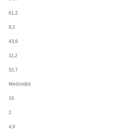
61,2
8,1
43,9
11,2
52,7
Μπέλτσβιλ
10
2
4,9