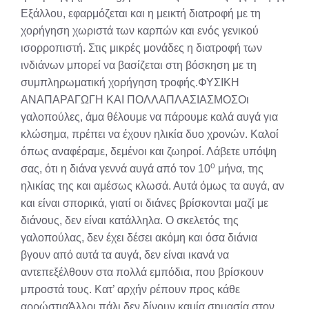
Εξάλλου, εφαρμόζεται και η μεικτή διατροφή με τη
χορήγηση χωριστά των καρπών και ενός γενικού
ισορρο­πιστή. Στις μικρές μονάδες η διατροφή των
ινδιάνων μπορεί να βασίζεται στη βόσκηση με τη
συμπληρωματική χορήγηση τροφής.ΦΥΣΙΚΗ
ΑΝΑΠΑΡΑΓΩΓΗ ΚΑΙ ΠΟΛΛΑΠΛΑΣΙΑΣΜΟΣΟι
γαλοπούλες, άμα θέλουμε να πάρουμε καλά αυγά για
κλώσημα, πρέπει να έχουν ηλικία δυο χρονών. Καλοί
όπως αναφέραμε, δεμένοι και ζωηροί. Λάβετε υπόψη
ο
σας, ότι η διάνα γεννά αυγά από τον 10
μήνα, της
ηλικίας της και αμέσως κλωσά. Αυτά όμως τα αυγά, αν
και είναι σπορικά, γιατί οι διάνες βρίσκονται μαζί με
διάνους, δεν είναι κατάλληλα. Ο σκελετός της
γαλοπούλας, δεν έχει δέσει ακόμη και όσα διάνια
βγουν από αυτά τα αυγά, δεν είναι ικανά να
αντεπεξέλθουν στα πολλά εμπόδια, που βρίσκουν
μπροστά τους. Κατ’ αρχήν ρέπουν προς κάθε
αρρώστιαΆλλοι πάλι δεν δίνουν καμία σημασία στον