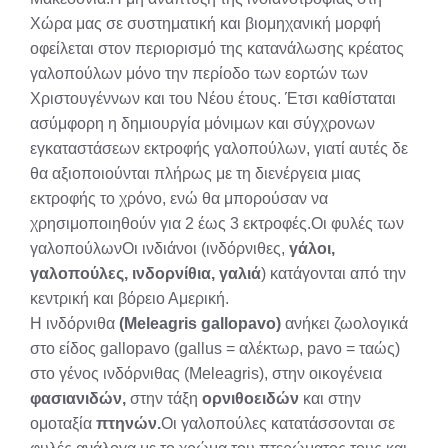
Χώρα μας σε συστηματική και βιομηχανική μορφή
οφείλεται στον περιορισμό της κατανάλωσης κρέατος
γαλοπούλων μόνο την περίοδο των εορτών των
Χριστουγέννων και του Νέου έτους. Έτσι καθίσταται
ασύμφορη η δημιουργία μόνιμων και σύγχρονων
εγκαταστά­σεων εκτροφής γαλοπούλων, γιατί αυτές δε
θα αξιοποιούνται πλήρως με τη διενέργεια μιας
εκτροφής το χρόνο, ενώ θα μπορούσαν να
χρησιμοποιηθούν για 2 έως 3 εκτροφές.Οι φυλές των
γαλοπούλωνΟι ινδιάνοι (ινδόρνιθες,
γάλοι,
γαλοπούλες, ινδορνίθια, γαλιά
) κατάγονται από την
κεντρική και βόρειο Αμερική.
H ινδόρνιθα
(Meleagris gallopavo)
ανήκει ζωολογικά
στο είδος gallopavo (gallus = αλέκτωρ, pavo = ταώς)
στο γένος ινδόρνιθας (Meleagris), στην οικογένεια
φασιανιδών,
στην τάξη
ορνιθοειδών
και στην
ομοταξία
πτηνών.
Οι γαλοπούλες κατατάσσονται σε