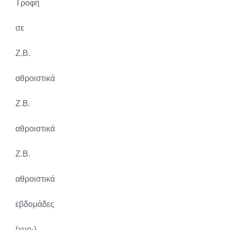
Τροφή
σε
Ζ.Β.
αθροιστικά
Ζ.Β.
αθροιστικά
Ζ.Β.
αθροιστικά
εβδομάδες
(χυρ·)