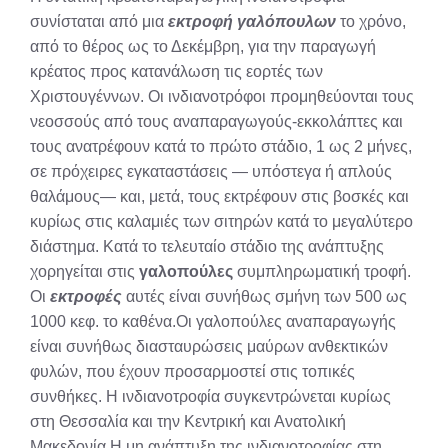
συνίσταται από μια
εκτροφή γαλόπουλων
το χρόνο,
από το θέρος ως το Δεκέμβρη, για την παραγωγή
κρέατος προς κατανάλωση τις εορτές των
Χριστουγέννων. Οι ινδιανοτρόφοι προμηθεύονται τους
νεοσσούς από τους αναπαραγωγούς-εκκολάπτες και
τους ανατρέφουν κατά το πρώτο στάδιο, 1 ως 2 μήνες,
σε πρόχειρες εγκαταστάσεις — υπόστεγα ή απλούς
θαλάμους— και, μετά, τους εκτρέφουν στις βοσκές και
κυρίως στις καλαμιές των σιτηρών κατά το μεγαλύτερο
διάστημα. Κατά το τελευταίο στάδιο της ανάπτυξης
χορηγείται στις
γαλοπούλες
συμπληρωματική τροφή.
Οι
εκτροφές
αυτές είναι συνήθως σμήνη των 500 ως
1000 κεφ. το καθένα.Οι γαλοπούλες αναπαραγωγής
είναι συνήθως διασταυρώσεις μαύρων ανθε­κτικών
φυλών, που έχουν προσαρμοστεί στις τοπικές
συνθήκες. H ινδιανοτροφία συγκεντρώνεται κυρίως
στη Θεσσαλία και την Κεντρική και Ανατολική
Μακεδονία.Η μη ανάπτυξη της ινδιανοτροφίας στη