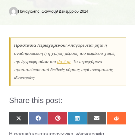
Παναγιώτης Ιωάννου
9 Δεκεμβρίου 2014
Προστασία Περιεχομένου:
Απαγορεύεται ρητά η
αναδημοσίευση ή η χρήση μέρους του κειμένου χωρίς
την έγγραφη άδεια του
do-it.gr
. Το περιεχόμενο
προστατεύεται από διεθνείς νόμους περί πνευματικής
ιδιοκτησίας.
Share this post:
Share
Share
Share
Share
Share
Share
on
on
on
on
on
on
X
Facebook
Pinterest
LinkedIn
Email
Reddit
Η εντατική κρεατοπαραγωγική ινδιανοτροφία
(Twitter)