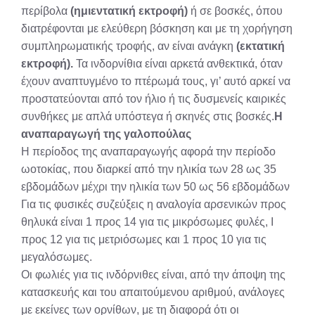
περίβολα
(ημιεντατική εκτροφή)
ή σε βοσκές, όπου
διατρέφονται με ελεύθερη βόσκηση και με τη χορήγηση
συμπληρωματικής τροφής, αν είναι ανάγκη
(εκτατική
εκτροφή).
Τα ινδορνίθια είναι αρκετά ανθεκτικά, όταν
έχουν αναπτυγμένο το πτέρωμά τους, γι’ αυτό αρκεί να
προστατεύονται από τον ήλιο ή τις δυσμενείς καιρικές
συνθήκες με απλά υπόστεγα ή σκηνές στις βοσκές.
Η
αναπαραγωγή της γαλοπούλας
Η περίοδος της αναπαραγωγής αφορά την περίοδο
ωοτοκίας, που διαρκεί από την ηλικία των 28 ως 35
εβδομάδων μέχρι την ηλικία των 50 ως 56 εβδομάδων
Για τις φυσικές συζεύξεις η αναλογία αρσενικών προς
θηλυκά είναι 1 προς 14 για τις μικρόσωμες φυλές, I
προς 12 για τις μετριόσωμες και 1 προς 10 για τις
μεγαλόσωμες.
Οι φωλιές για τις ινδόρνιθες είναι, από την άποψη της
κατασκευής και του απαιτούμενου αριθμού, ανάλογες
με εκείνες των ορνίθων, με τη διαφορά ότι οι