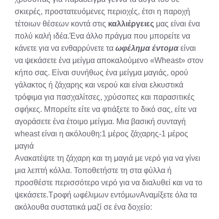
σκιερές, προστατευόμενες περιοχές, έτσι η παροχή
τέτοιων θέσεων κοντά στις
καλλιέργειες
μας είναι ένα
πολύ καλή ιδέα.Ένα άλλο πράγμα που μπορείτε να
κάνετε για να ενθαρρύνετε τα
ωφέλημα έντομα
είναι
να ψεκάσετε ένα μείγμα αποκαλούμενο «Wheast» στον
κήπο σας. Είναι συνήθως ένα μείγμα μαγιάς, ορού
γάλακτος ή ζάχαρης και νερού και είναι ελκυστικά
τρόφιμα για πασχαλίτσες, χρύσοπες και παρασιτικές
σφήκες. Μπορείτε είτε να φτιάξετε το δικό σας, είτε να
αγοράσετε ένα έτοιμο μείγμα. Μια βασική συνταγή
wheast είναι η ακόλουθη:1 μέρος ζάχαρης-1 μέρος
μαγιά
Ανακατέψτε τη ζάχαρη και τη μαγιά με νερό για να γίνει
μια λεπτή κόλλα. Τοποθετήστε τη στα φύλλα ή
προσθέστε περισσότερο νερό για να διαλυθεί και να το
ψεκάσετε.Τροφή ωφέλιμων εντόμωνΑναμίξετε όλα τα
ακόλουθα συστατικά μαζί σε ένα δοχείο: