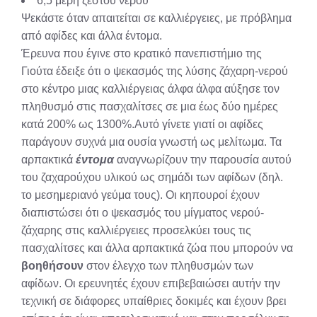
6,5 μέρη ζεστού νερού
Ψεκάστε όταν απαιτείται σε καλλιέργειες, με πρόβλημα
από αφίδες και άλλα έντομα.
Έρευνα που έγινε στο κρατικό πανεπιστήμιο της
Γιούτα έδειξε ότι ο ψεκασμός της λύσης ζάχαρη-νερού
στο κέντρο μιας καλλιέργειας άλφα άλφα αύξησε τον
πληθυσμό στις πασχαλίτσες σε μια έως δύο ημέρες
κατά 200% ως 1300%.Αυτό γίνετε γιατί οι αφίδες
παράγουν συχνά μια ουσία γνωστή ως μελίτωμα. Τα
αρπακτικά
έντομα
αναγνωρίζουν την παρουσία αυτού
του ζαχαρούχου υλικού ως σημάδι των αφίδων (δηλ.
το μεσημεριανό γεύμα τους). Οι κηπουροί έχουν
διαπιστώσει ότι ο ψεκασμός του μίγματος νερού-
ζάχαρης στις καλλιέργειες προσελκύει τους τις
πασχαλίτσες και άλλα αρπακτικά ζώα που μπορούν να
βοηθήσουν
στον έλεγχο των πληθυσμών των
αφίδων. Οι ερευνητές έχουν επιβεβαιώσει αυτήν την
τεχνική σε διάφορες υπαίθριες δοκιμές και έχουν βρει