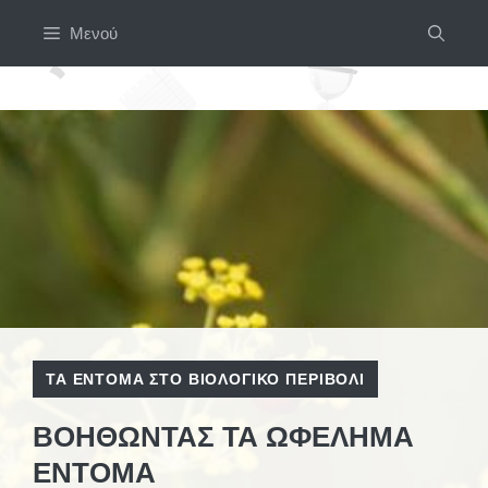
Μετάβαση
Μενού
σε
περιεχόμενο
ΤΑ ΈΝΤΟΜΑ ΣΤΟ ΒΙΟΛΟΓΙΚΌ ΠΕΡΙΒΌΛΙ
ΒΟΗΘΏΝΤΑΣ ΤΑ ΩΦΈΛΗΜΑ
ΈΝΤΟΜΑ