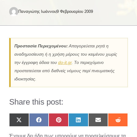
Παναγιώτης Ιωάννου
9 Φεβρουαρίου 2009
Προστασία Περιεχομένου:
Απαγορεύεται ρητά η
αναδημοσίευση ή η χρήση μέρους του κειμένου χωρίς
την έγγραφη άδεια του
do-it.gr
. Το περιεχόμενο
προστατεύεται από διεθνείς νόμους περί πνευματικής
ιδιοκτησίας.
Share this post:
Share
Share
Share
Share
Share
Share
on
on
on
on
on
on
X
Facebook
Pinterest
LinkedIn
Email
Reddit
Έχουμε δει ήδη πως μπορούμε να προσελκύσουμε τα
(Twitter)