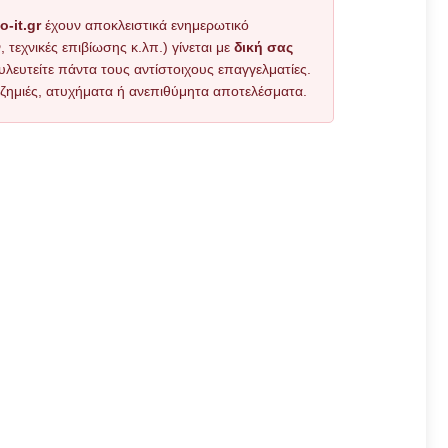
o-it.gr
έχουν αποκλειστικά ενημερωτικό
εχνικές επιβίωσης κ.λπ.) γίνεται με
δική σας
υλευτείτε πάντα τους αντίστοιχους επαγγελματίες.
όν ζημιές, ατυχήματα ή ανεπιθύμητα αποτελέσματα.