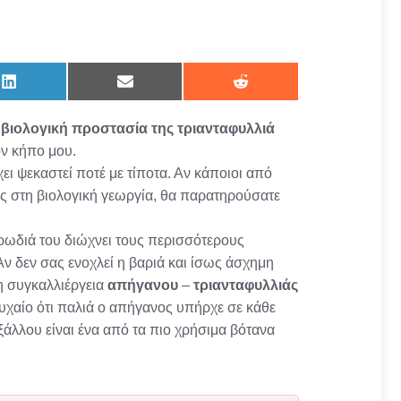
Share
Share
Share
on
on
on
LinkedIn
Email
Reddit
ν
βιολογική προστασία της τριανταφυλλιά
ον κήπο μου.
ει ψεκαστεί ποτέ με τίποτα. Αν κάποιοι από
υς στη βιολογική γεωργία, θα παρατηρούσατε
υρωδιά του διώχνει τους περισσότερους
Αν δεν σας ενοχλεί η βαριά και ίσως άσχημη
 η συγκαλλιέργεια
απήγανου
–
τριανταφυλλιάς
 τυχαίο ότι παλιά ο απήγανος υπήρχε σε κάθε
Εξάλλου είναι ένα από τα πιο χρήσιμα βότανα