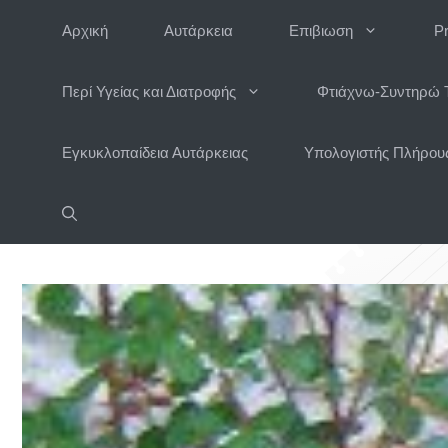
Μετάβαση
Αρχική
Αυτάρκεια
Επιβιωση
P
σε
περιεχόμενο
Περί Υγείας και Διατροφής
Φτιάχνω-Συντηρώ 
Εγκυκλοπαίδεια Αυτάρκειας
Υπολογιστής Πλήρους