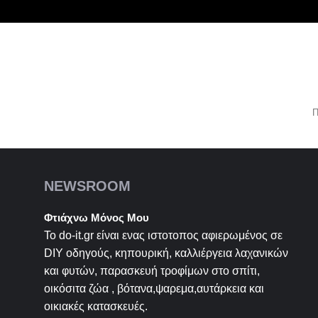
Π
NEWSROOM
Φτιάχνω Μόνος Μου
Το do-it.gr είναι ενας ιστοτοπος αφιερωμένος σε
DIY
οδηγούς, κηπουρική, καλλιέργεια λαχανικών
και φυτών, παρασκευή τροφίμων στο σπίτι,
οικόσιτα ζώα , βότανα,ψαρεμα,αυτάρκεια και
οικιακές κατασκευές.