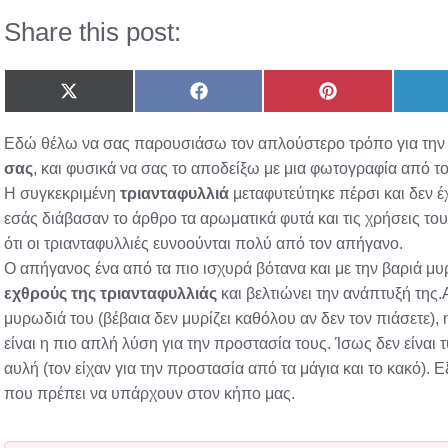
Share this post:
Share
Share
Share
on
on
on
X
Facebook
Pinterest
Εδώ θέλω να σας παρουσιάσω τον απλούστερο τρόπο για τη
(Twitter)
σας
, και φυσικά να σας το αποδείξω με μια φωτογραφία από τ
Η συγκεκριμένη
τριανταφυλλιά
μεταφυτεύτηκε πέρσι και δεν έχ
εσάς διάβασαν το άρθρο τα αρωματικά φυτά και τις χρήσεις το
ότι οι τριανταφυλλιές ευνοούνται πολύ από τον απήγανο.
Ο απήγανος ένα από τα πιο ισχυρά βότανα και με την βαριά μ
εχθρούς της τριανταφυλλιάς
και βελτιώνει την ανάπτυξή της.
μυρωδιά του (βέβαια δεν μυρίζει καθόλου αν δεν τον πιάσετε),
είναι η πιο απλή λύση για την προστασία τους. Ίσως δεν είναι
αυλή (τον είχαν για την προστασία από τα μάγια και το κακό). 
που πρέπει να υπάρχουν στον κήπο μας.