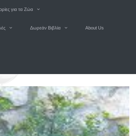
ρίες για τα Ζώα
λές
Δωρεάν Βιβλία
About Us