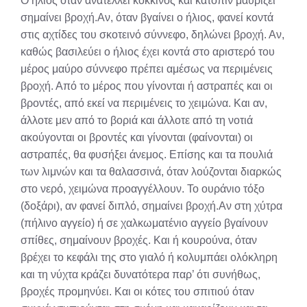
Ο ήλιος όταν ανατέλλει κόκκινος και κατόπιν μαυρίζει
σημαίνει βροχή.Αν, όταν βγαίνει ο ήλιος, φανεί κοντά
στις αχτίδες του σκοτεινό σύννεφο, δηλώνει βροχή. Αν,
καθώς βασιλεύει ο ήλιος έχει κοντά στο αριστερό του
μέρος μαύρο σύννεφο πρέπει αμέσως να περιμένεις
βροχή. Από το μέρος που γίνονται ή αστραπές και οι
βροντές, από εκεί να περιμένεις το χειμώνα. Και αν,
άλλοτε μεν από το βοριά και άλλοτε από τη νοτιά
ακούγονται οι βροντές και γίνονται (φαίνονται) οι
αστραπές, θα φυσήξει άνεμος. Επίσης και τα πουλιά
των λιμνών και τα θαλασσινά, όταν λούζονται διαρκώς
στο νερό, χειμώνα προαγγέλλουν. Το ουράνιο τόξο
(δοξάρι), αν φανεί διπλό, σημαίνει βροχή.Αν στη χύτρα
(πήλινο αγγείο) ή σε χαλκωματένιο αγγείο βγαίνουν
σπίθες, σημαίνουν βροχές. Και ή κουρούνα, όταν
βρέχει το κεφάλι της στο γιαλό ή κολυμπάει ολόκληρη
και τη νύχτα κράζει δυνατότερα παρ’ ότι συνήθως,
βροχές προμηνύει. Και οι κότες του σπιτιού όταν