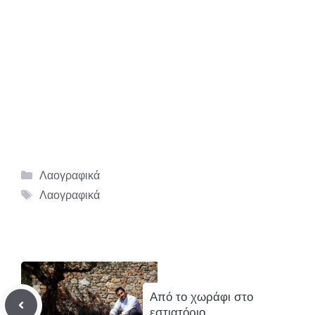
Κατηγορίες
Λαογραφικά
Ετικέτες
Λαογραφικά
Από το χωράφι στο
εστιατόριο