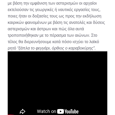
με βάση την εμφάνιση των αστερισμών οι αρχαίοι
εκτελούσαν τις γεωργικές ή ναυτικές εργασίες τους,
ποιες ήταν οι δοξασίες τους ως προς την εκδήλωση
καιρικών φαινομένων με βάση τις ανατολές και δύσεις
αστερισμών και άστρων και πώς όλα αυτά
τροποποιήθηκαν με το πέρασμα των αιώνων. Στο
τέλος θα διερευνήσουμε κατά πόσο ισχύει το λαϊκό
ρητό
“ξάπλα το φεγγάρι, όρθιος ο καραβοκύρης”
.