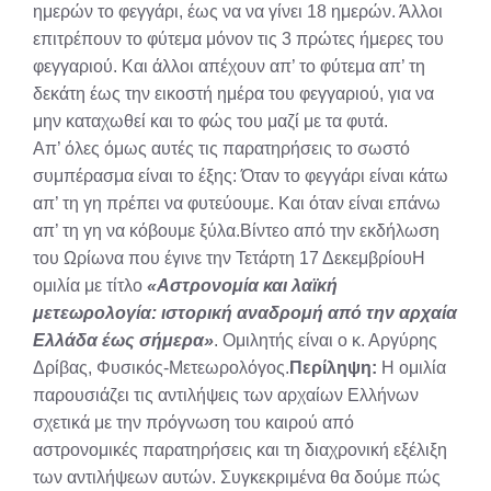
ημερών το φεγγάρι, έως να να γίνει 18 ημερών. Άλλοι
επιτρέπουν το φύτεμα μόνον τις 3 πρώτες ήμερες του
φεγγαριού. Και άλλοι απέχουν απ’ το φύτεμα απ’ τη
δεκάτη έως την εικοστή ημέρα του φεγγαριού, για να
μην καταχωθεί και το φώς του μαζί με τα φυτά.
Απ’ όλες όμως αυτές τις παρατηρήσεις το σωστό
συμπέρασμα είναι το έξης: Όταν το φεγγάρι είναι κάτω
απ’ τη γη πρέπει να φυτεύουμε. Και όταν είναι επάνω
απ’ τη γη να κόβουμε ξύλα.Βίντεο από την εκδήλωση
του Ωρίωνα που έγινε την Τετάρτη 17 ΔεκεμβρίουΗ
ομιλία με τίτλο
«Αστρονομία και λαϊκή
μετεωρολογία: ιστορική αναδρομή από την αρχαία
Ελλάδα έως σήμερα»
. Ομιλητής είναι ο κ. Αργύρης
Δρίβας, Φυσικός-Μετεωρολόγος.
Περίληψη:
Η ομιλία
παρουσιάζει τις αντιλήψεις των αρχαίων Ελλήνων
σχετικά με την πρόγνωση του καιρού από
αστρονομικές παρατηρήσεις και τη διαχρονική εξέλιξη
των αντιλήψεων αυτών. Συγκεκριμένα θα δούμε πώς