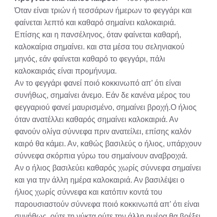
Όταν είναι τριών ή τεσσάρων ήμερων το φεγγάρι και
φαίνεται λεπτό και καθαρό σημαίνει καλοκαιριά.
Επίσης και η πανσέληνος, όταν φαίνεται καθαρή,
καλοκαίρια σημαίνει. και στα μέσα του σεληνιακού
μηνός, εάν φαίνεται καθαρό το φεγγάρι, πάλι
καλοκαιριάς είναι προμήνυμα.
Αν το φεγγάρι φανεί ποιό κοκκινωπό απ’ ότι είναι
συνήθως, σημαίνει άνεμο. Εάν δε κανένα μέρος του
φεγγαριού φανεί μαυρισμένο, σημαίνει βροχή.Ο ήλιος
όταν ανατέλλει καθαρός σημαίνει καλοκαιριά. Αν
φανούν ολίγα σύννεφα πριν ανατείλει, επίσης καλόν
καιρό θα κάμει. Αν, καθώς βασιλεύς ο ήλιος, υπάρχουν
σύννεφα σκόρπια γύρω του σημαίνουν αναβροχιά.
Αν ο ήλιος βασιλεύει καθαρός χωρίς σύννεφα σημαίνει
και για την άλλη ημέρα καλοκαιριά. Αν βασιλέψει ο
ήλιος χωρίς σύννεφα και κατόπιν κοντά του
παρουσιαστούν σύννεφα ποιό κοκκινωπά απ’ ότι είναι
συνήθως, ούτε τη νύκτα ούτε την άλλη ημέρα θα βρέξει.