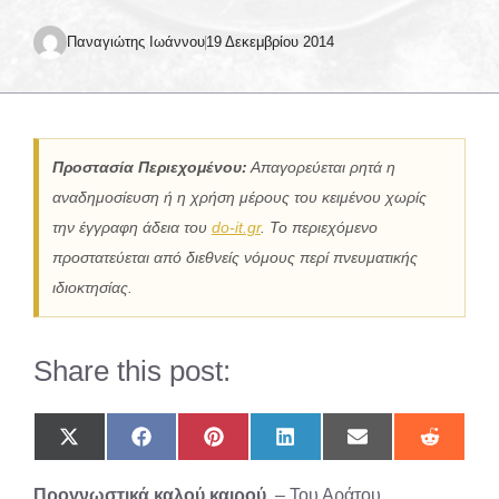
Παναγιώτης Ιωάννου
19 Δεκεμβρίου 2014
Προστασία Περιεχομένου:
Απαγορεύεται ρητά η
αναδημοσίευση ή η χρήση μέρους του κειμένου χωρίς
την έγγραφη άδεια του
do-it.gr
. Το περιεχόμενο
προστατεύεται από διεθνείς νόμους περί πνευματικής
ιδιοκτησίας.
Share this post:
Share
Share
Share
Share
Share
Share
on
on
on
on
on
on
X
Facebook
Pinterest
LinkedIn
Email
Reddit
Προγνωστικά καλού καιρού
. – Του Αράτου.
(Twitter)