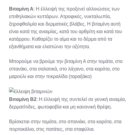
X
Facebook
Pinterest
LinkedIn
Email
Reddit
Βιταμίνη Α
: Η έλλειψή της προξενεί αλλοιώσεις των
(Twitter)
επιθηλιακών κυττάρων. Ατροφικές, νυκταλωπία,
ξηροφθαλμία και δερματικές βλάβες. Η βιταμίνη αυτή
είναι κατά της αναιμίας, κατά του αρθρίτη και κατά του
κατάρρου. Καθαρίζει το αίμα και το δέρμα από τα
εξανθήματα και ελαττώνει την οξύτητα.
Μπορούμε να βρούμε την βιταμίνη Α στην τομάτα, στο
σπανάκι, στα σαλατικά, στο λάχανο, στα καρότα, στο
μαρούλι και στην πικραλίδα (ταραξάκο)
Βιταμίνη Β2
: Η έλλειψή της συντελεί σε γενική αναιμία,
δερματίτιδες, φωτοφοβία και μη κανονική θρέψη.
Βρίσκεται στην τομάτα, στο σπανάκι, στα καρότα, στα
πορτοκάλια, στις πατάτες, στα σταφύλια.