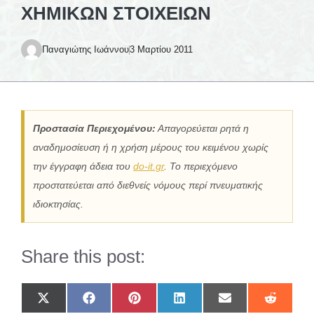
ΧΗΜΙΚΏΝ ΣΤΟΙΧΕΊΩΝ
Παναγιώτης Ιωάννου
3 Μαρτίου 2011
Προστασία Περιεχομένου:
Απαγορεύεται ρητά η
αναδημοσίευση ή η χρήση μέρους του κειμένου χωρίς
την έγγραφη άδεια του
do-it.gr
. Το περιεχόμενο
προστατεύεται από διεθνείς νόμους περί πνευματικής
ιδιοκτησίας.
Share this post:
Share
Share
Share
Share
Share
Share
on
on
on
on
on
on