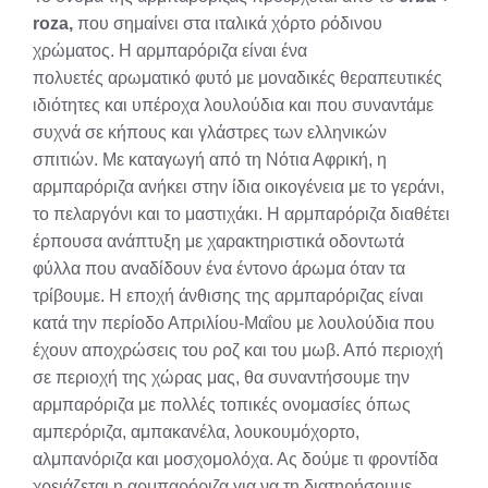
roza,
που σημαίνει στα ιταλικά χόρτο ρόδινου
χρώματος. Η αρμπαρόριζα είναι ένα
πολυετές αρωματικό φυτό με μοναδικές θεραπευτικές
ιδιότητες και υπέροχα λουλούδια και που συναντάμε
συχνά σε κήπους και γλάστρες των ελληνικών
σπιτιών. Με καταγωγή από τη Νότια Αφρική, η
αρμπαρόριζα ανήκει στην ίδια οικογένεια με το γεράνι,
το πελαργόνι και το μαστιχάκι. Η αρμπαρόριζα διαθέτει
έρπουσα ανάπτυξη με χαρακτηριστικά οδοντωτά
φύλλα που αναδίδουν ένα έντονο άρωμα όταν τα
τρίβουμε. Η εποχή άνθισης της αρμπαρόριζας είναι
κατά την περίοδο Απριλίου-Μαΐου με λουλούδια που
έχουν αποχρώσεις του ροζ και του μωβ. Από περιοχή
σε περιοχή της χώρας μας, θα συναντήσουμε την
αρμπαρόριζα με πολλές τοπικές ονομασίες όπως
αμπερόριζα, αμπακανέλα, λουκουμόχορτο,
αλμπανόριζα και μοσχομολόχα. Ας δούμε τι φροντίδα
χρειάζεται η αρμπαρόριζα για να τη διατηρήσουμε