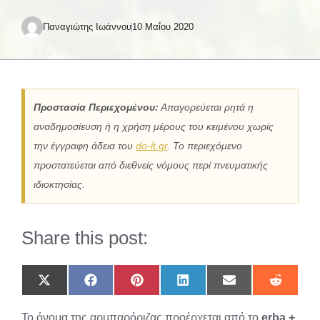
Παναγιώτης Ιωάννου
10 Μαΐου 2020
Προστασία Περιεχομένου:
Απαγορεύεται ρητά η
αναδημοσίευση ή η χρήση μέρους του κειμένου χωρίς
την έγγραφη άδεια του
do-it.gr
. Το περιεχόμενο
προστατεύεται από διεθνείς νόμους περί πνευματικής
ιδιοκτησίας.
Share this post:
Share
Share
Share
Share
Share
Share
on
on
on
on
on
on
X
Facebook
Pinterest
LinkedIn
Email
Reddit
Το όνομα της αρμπαρόριζας προέρχεται από το
erba +
(Twitter)