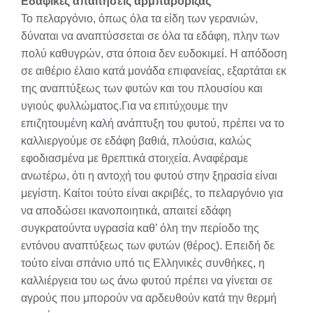
Εδαφικές απαιτήσεις αρμπαρόριζας
Το πελαργόνιο, όπως όλα τα είδη των γερανιών,
δύναται να αναπτύσσεται σε όλα τα εδάφη, πλην των
πολύ καθυγρών, στα όποια δεν ευδοκιμεί. Η απόδοση
σε αιθέριο έλαιο κατά μονάδα επιφανείας, εξαρτάται εκ
της αναπτύξεως των φυτών και του πλουσίου και
υγιούς φυλλώματος.Για να επιτύχουμε την
επιζητουμένη καλή ανάπτυξη του φυτού, πρέπει να το
καλλιεργούμε σε εδάφη βαθιά, πλούσια, καλώς
εφοδιασμένα με θρεπτικά στοιχεία. Αναφέραμε
ανωτέρω, ότι η αντοχή του φυτού στην ξηρασία είναι
μεγίστη. Καίτοι τούτο είναι ακριβές, το πελαργόνιο για
να αποδώσει ικανοποιητικά, απαιτεί εδάφη
συγκρατούντα υγρασία καθ’ όλη την περίοδο της
εντόνου αναπτύξεως των φυτών (θέρος). Επειδή δε
τούτο είναι σπάνιο υπό τις Ελληνικές συνθήκες, η
καλλιέργεια του ως άνω φυτού πρέπει να γίνεται σε
αγρούς που μπορούν να αρδευθούν κατά την θερμή