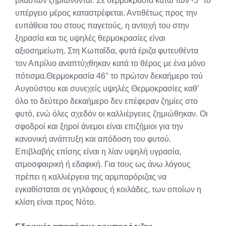
βλαστών ζημιώνονται. Σε θερμοκρασία κάτω των -5° το
υπέργειο μέρος καταστρέφεται. Αντιθέτως προς την
ευπάθεια του στους παγετούς, η αντοχή του στην
ξηρασία και τις υψηλές θερμοκρασίες είναι
αξιοσημείωτη. Στη Κωπαΐδα, φυτά έριζα φυτευθέντα
τον Απρίλιο αναπτύχθηκαν κατά το θέρος με ένα μόνο
πότισμα.Θερμοκρασία 46° το πρώτον δεκαήμερο τού
Αυγούστου και συνεχείς υψηλές Θερμοκρασίες καθ’
όλο το δεύτερο δεκαήμερο δεν επέφεραν ζημίες στο
φυτό, ενώ όλες σχεδόν οι καλλιέργειες ζημιώθηκαν. Οι
σφοδροί και ξηροί άνεμοι είναι επιζήμιοι για την
κανονική ανάπτυξη και απόδοση του φυτού.
Επιβλαβής επίσης είναι η λίαν υψηλή υγρασία,
ατμοσφαιρική ή εδαφική. Για τους ως άνω λόγους
πρέπει η καλλιέργεια της αρμπαρόριζας να
εγκαθίσταται σε γηλόφους ή κοιλάδες, των οποίων η
κλίση είναι προς Νότο.