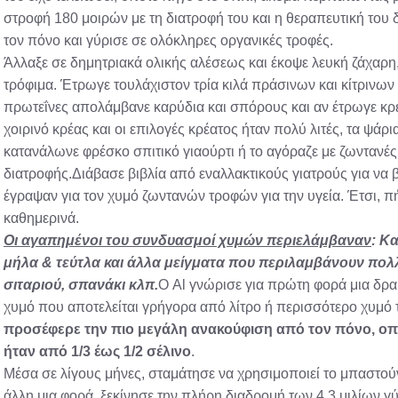
στροφή 180 μοιρών με τη διατροφή του και η θεραπευτική του δ
τον πόνο και γύρισε σε ολόκληρες οργανικές τροφές.
Άλλαξε σε δημητριακά ολικής αλέσεως και έκοψε λευκή ζάχαρη
τρόφιμα. Έτρωγε τουλάχιστον τρία κιλά πράσινων και κίτρινων
πρωτεΐνες απολάμβανε καρύδια και σπόρους και αν έτρωγε κρ
χοιρινό κρέας και οι επιλογές κρέατος ήταν πολύ λιτές, τα ψάρι
κατανάλωνε φρέσκο σπιτικό γιαούρτι ή το αγόραζε με ζωντανές
διατροφής.Διάβασε βιβλία από εναλλακτικούς γιατρούς για να 
έγραψαν για τον χυμό ζωντανών τροφών για την υγεία. Έτσι, π
καθημερινά.
Οι αγαπημένοι του συνδυασμοί χυμών περιελάμβαναν
: Κ
μήλα & τεύτλα και άλλα μείγματα που περιλαμβάνουν πο
σιταριού, σπανάκι κλπ.
Ο Al γνώρισε για πρώτη φορά μια δρα
χυμό που αποτελείται γρήγορα από λίτρο ή περισσότερο χυμό 
προσέφερε την πιο μεγάλη ανακούφιση από τον πόνο
, ο
ήταν από 1/3 έως 1/2 σέλινο
.
Μέσα σε λίγους μήνες, σταμάτησε να χρησιμοποιεί το μπαστούνι
άλλη μια φορά, ξεκίνησε την πλήρη διαδρομή των 4,3 μιλίων γ