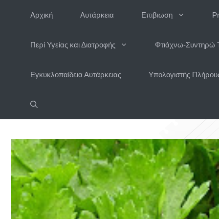
Μετάβαση
Αρχική
Αυτάρκεια
Επιβιωση
P
σε
περιεχόμενο
Περί Υγείας και Διατροφής
Φτιάχνω-Συντηρώ 
Εγκυκλοπαίδεια Αυτάρκειας
Υπολογιστής Πλήρους