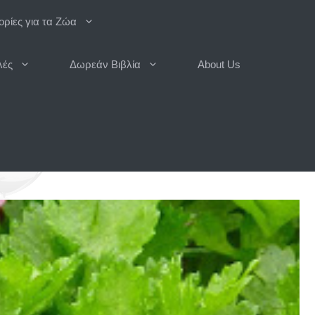
ρίες για τα Ζώα
λές
Δωρεάν Βιβλία
About Us