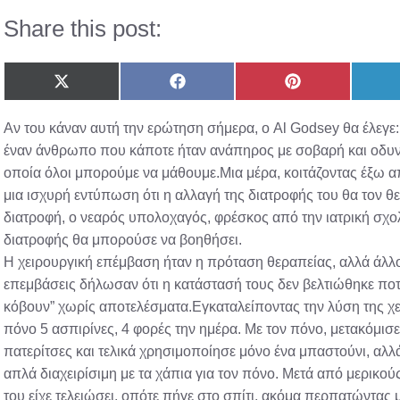
Share this post:
Share
Share
Share
on
on
on
X
Facebook
Pinterest
Αν του κάναν αυτή την ερώτηση σήμερα, ο Al Godsey θα έλεγ
(Twitter)
έναν άνθρωπο που κάποτε ήταν ανάπηρος με σοβαρή και οδ
οποία όλοι μπορούμε να μάθουμε.Μια μέρα, κοιτάζοντας έξω 
μια ισχυρή εντύπωση ότι η αλλαγή της διατροφής του θα τον θε
διατροφή, ο νεαρός υπολοχαγός, φρέσκος από την ιατρική σχολ
διατροφής θα μπορούσε να βοηθήσει.
Η χειρουργική επέμβαση ήταν η πρόταση θεραπείας, αλλά άλλο
επεμβάσεις δήλωσαν ότι η κατάστασή τους δεν βελτιώθηκε ποτέ 
κόβουν” χωρίς αποτελέσματα.Εγκαταλείποντας την λύση της χε
πόνο 5 ασπιρίνες, 4 φορές την ημέρα. Με τον πόνο, μετακόμισε
πατερίτσες και τελικά χρησιμοποίησε μόνο ένα μπαστούνι, αλλά
απλά διαχειρίσιμη με τα χάπια για τον πόνο. Μετά από μερικο
του είχε τελειώσει, οπότε πήγε στο σπίτι, ακόμα περπατώντας μ