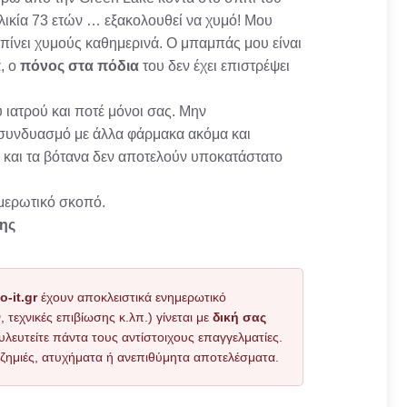
ηλικία 73 ετών … εξακολουθεί να χυμό! Μου
 πίνει χυμούς καθημερινά. Ο μπαμπάς μου είναι
α, ο
πόνος στα πόδια
του δεν έχει επιστρέψει
 ιατρού και ποτέ μόνοι σας. Μην
ε συνδυασμό με άλλα φάρμακα ακόμα και
 και τα βότανα δεν αποτελούν υποκατάστατο
ημερωτικό σκοπό.
ης
o-it.gr
έχουν αποκλειστικά ενημερωτικό
εχνικές επιβίωσης κ.λπ.) γίνεται με
δική σας
υλευτείτε πάντα τους αντίστοιχους επαγγελματίες.
όν ζημιές, ατυχήματα ή ανεπιθύμητα αποτελέσματα.