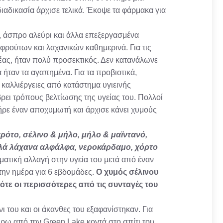
ιαδικασία άρχισε τελικά. Έκοψε τα φάρμακα για
, άσπρο αλεύρι και άλλα επεξεργασμένα
 φρούτων και λαχανικών καθημερινά. Για τις
έας, ήταν πολύ προσεκτικός. Δεν κατανάλωνε
α ήταν τα αγαπημένα. Για τα προβιοτικά,
 καλλιέργειες από κατάστημα υγιεινής
βρει τρόπους βελτίωσης της υγείας του. Πολλοί
ήρε έναν αποχυμωτή και άρχισε κάνει χυμούς
αρότο, σέλινο & μήλο, μήλο & μαϊντανό,
λλά λάχανα αλφάλφα, νεροκάρδαμο, χόρτο
ματική αλλαγή στην υγεία του μετά από έναν
την ημέρα για 6 εβδομάδες.
Ο χυμός σέλινου
πότε οι περισσότερες από τις συνταγές του
 του και οι άκανθες του εξαφανίστηκαν. Για
ύρω από την Green Lake κοντά στο σπίτι του