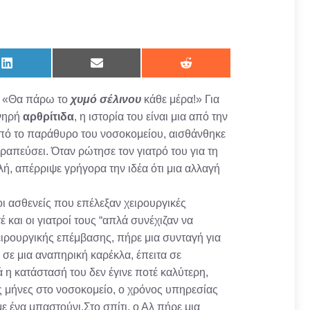
Share
Share
Share
on
on
on
LinkedIn
Email
Reddit
ε: «Θα πάρω το
χυμό σέλινου
κάθε μέρα!» Για
υνηρή
αρθρίτιδα
, η ιστορία του είναι μια από την
από το παράθυρο του νοσοκομείου, αισθάνθηκε
ραπεύσει. Όταν ρώτησε τον γιατρό του για τη
ή, απέρριψε γρήγορα την ιδέα ότι μια αλλαγή
ι ασθενείς που επέλεξαν χειρουργικές
και οι γιατροί τους “απλά συνέχιζαν να
ιρουργικής επέμβασης, πήρε μια συνταγή για
 σε μια αναπηρική καρέκλα, έπειτα σε
 η κατάστασή του δεν έγινε ποτέ καλύτερη,
ύς μήνες στο νοσοκομείο, ο χρόνος υπηρεσίας
ε ένα μπαστούνι.Στο σπίτι, ο Αλ πήρε μια