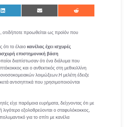
Share
Share
Share
on
on
on
LinkedIn
Email
Reddit
ες, οτιδήποτε προωθείται ως προϊόν που
 ότι το έλαιο
κανέλας έχει ισχυρές
ει ισχυρή επιστημονική βάση
ποίοι διαπίστωσαν ότι ένα διάλυμα που
πτόκοκκος και ο ανθεκτικός στη μεθικιλλίνη
ονοσοκομειακών λοιμώξεων.Η μελέτη έδειξε
ρκετά αντισηπτικά που χρησιμοποιούνται
τές είχε παρόμοια ευρήματα, δείχνοντας ότι με
 ή λιγότερο εξολοθρεύονται ο σταφυλόκοκκος,
Απολυμαντικό για το σπίτι με κανέλα