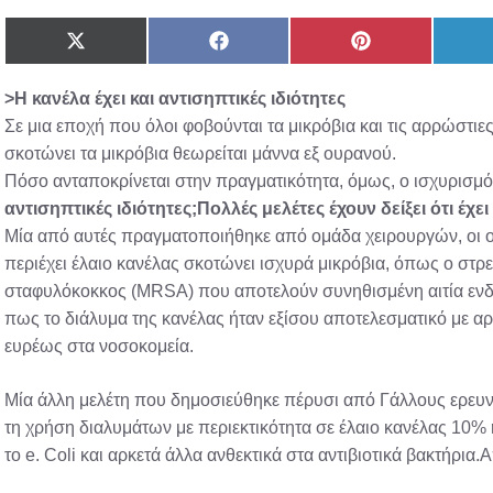
Share
Share
Share
on
on
on
X
Facebook
Pinterest
>Η κανέλα έχει και αντισηπτικές ιδιότητες
(Twitter)
Σε μια εποχή που όλοι φοβούνται τα μικρόβια και τις αρρώστι
σκοτώνει τα μικρόβια θεωρείται μάννα εξ ουρανού.
Πόσο ανταποκρίνεται στην πραγματικότητα, όμως, ο ισχυρισμός
αντισηπτικές ιδιότητες;
Πολλές μελέτες έχουν δείξει ότι έχ
Μία από αυτές πραγματοποιήθηκε από ομάδα χειρουργών, οι ο
περιέχει έλαιο κανέλας σκοτώνει ισχυρά μικρόβια, όπως ο στρε
σταφυλόκοκκος (ΜRSΑ) που αποτελούν συνηθισμένη αιτία ενδ
πως το διάλυμα της κανέλας ήταν εξίσου αποτελεσματικό με α
ευρέως στα νοσοκομεία.
Μία άλλη μελέτη που δημοσιεύθηκε πέρυσι από Γάλλους ερευνη
τη χρήση διαλυμάτων με περιεκτικότητα σε έλαιο κανέλας 10%
το e. Coli και αρκετά άλλα ανθεκτικά στα αντιβιοτικά βακτήρια.