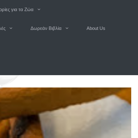
ρίες για τα Ζώα
λές
Δωρεάν Βιβλία
About Us