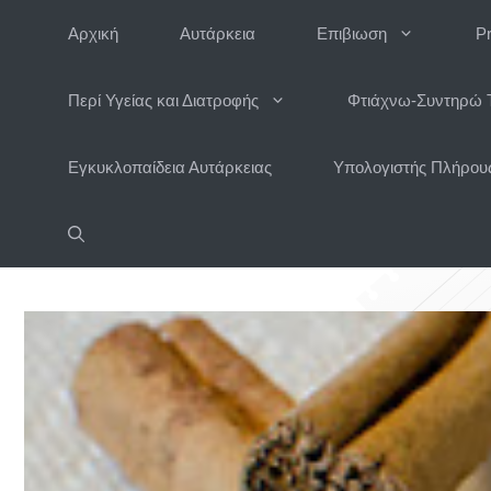
Μετάβαση
Αρχική
Αυτάρκεια
Επιβιωση
P
σε
περιεχόμενο
Περί Υγείας και Διατροφής
Φτιάχνω-Συντηρώ 
Εγκυκλοπαίδεια Αυτάρκειας
Υπολογιστής Πλήρους