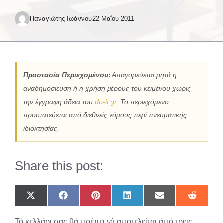
Παναγιώτης Ιωάννου
22 Μαΐου 2011
Προστασία Περιεχομένου:
Απαγορεύεται ρητά η
αναδημοσίευση ή η χρήση μέρους του κειμένου χωρίς
την έγγραφη άδεια του
do-it.gr
. Το περιεχόμενο
προστατεύεται από διεθνείς νόμους περί πνευματικής
ιδιοκτησίας.
Share this post:
Share
Share
Share
Share
Share
Share
on
on
on
on
on
on
X
Facebook
Pinterest
LinkedIn
Email
Reddit
Τό κελλάρι σας θά πρέπει νά αποτελείται άπό τρεις
(Twitter)