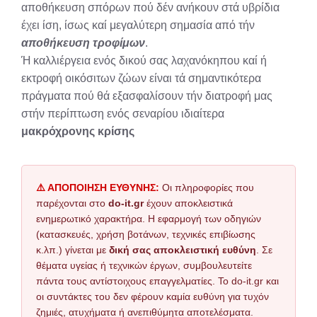
αποθήκευση σπόρων πού δέν ανήκουν στά υβρίδια
έχει ίση, ίσως καί μεγαλύτερη σημασία από τήν
αποθήκευση τροφίμων
.
Ή καλλιέργεια ενός δικού σας λαχανόκηπου καί ή
εκτροφή οικόσιτων ζώων είναι τά σημαντικότερα
πράγματα πού θά εξασφαλίσουν τήν διατροφή μας
στήν περίπτωση ενός σεναρίου ιδιαίτερα
μακρόχρονης κρίσης
⚠️ ΑΠΟΠΟΙΗΣΗ ΕΥΘΥΝΗΣ:
Οι πληροφορίες που
παρέχονται στο
do-it.gr
έχουν αποκλειστικά
ενημερωτικό χαρακτήρα. Η εφαρμογή των οδηγιών
(κατασκευές, χρήση βοτάνων, τεχνικές επιβίωσης
κ.λπ.) γίνεται με
δική σας αποκλειστική ευθύνη
. Σε
θέματα υγείας ή τεχνικών έργων, συμβουλευτείτε
πάντα τους αντίστοιχους επαγγελματίες. Το do-it.gr και
οι συντάκτες του δεν φέρουν καμία ευθύνη για τυχόν
ζημιές, ατυχήματα ή ανεπιθύμητα αποτελέσματα.