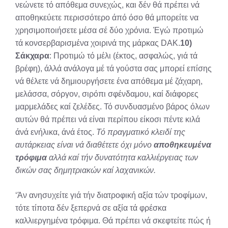
νεώνετε τό απόθεμα συνεχώς, και δέν θά πρέπει νά
αποθηκεύετε περισσότερο άπό όσο θά μπορείτε να
χρησιμοποιήσετε μέσα σέ δύο χρόνια. Έγώ προτιμώ
τά κονσερβαρισμένα χοιρινά της μάρκας DAK.
10)
Σάκχαρα
: Προτιμώ τό μέλι (έκτος, ασφαλώς, γιά τά
βρέφη), άλλά ανάλογα μέ τά γούστα σας μπορεί επίσης
νά θέλετε νά δημιουργήσετε ένα απόθεμα μέ ζάχαρη,
μελάσσα, σόργον, σιρόπι σφένδαμου, καί διά­φορες
μαρμελάδες καί ζελέδες. Τό συνδυασμένο βά­ρος όλων
αυτών θά πρέπει νά είναι περίπου είκοσι πέντε κιλά
άνά ενήλικα, άνά έτος.
Τό πραγματικό κλειδί της
αυτάρκειας είναι νά διαθέτετε όχι μόνο
αποθηκευμένα
τρόφιμα
αλλά καί τήν δυνατότητα καλλιέργειας των
δικών σας δημητριακών καί λαχανικών.
‘Άν ανησυχείτε γιά τήν διατροφική αξία τών τροφίμων,
τότε τίποτα δέν ξεπερνά σε αξία τά φρέσκα
καλλιεργημένα τρό­φιμα. Θά πρέπει νά σκεφτείτε πώς ή