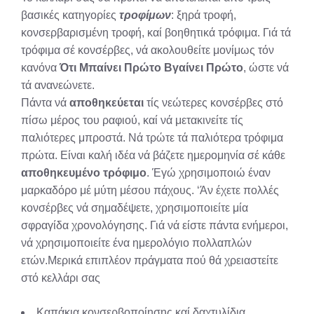
βασικές κατηγορίες
τροφίμων
: ξηρά τροφή,
κονσερβαρισμένη τροφή, καί βοηθητικά τρόφιμα. Γιά τά
τρόφιμα σέ κονσέρβες, νά ακολουθείτε μονίμως τόν
κανόνα
Ότι Μπαίνει Πρώτο Βγαίνει Πρώτο
, ώστε νά
τά ανανεώνετε.
Πάντα νά
αποθηκεύεται
τίς νεώτερες κονσέρβες στό
πίσω μέρος του ραφιού, καί νά μετακινείτε τίς
παλιότερες μπροστά. Νά τρώτε τά παλιότερα τρόφιμα
πρώτα. Είναι καλή ιδέα νά βάζετε ημερομηνία σέ κάθε
αποθηκευμένο τρόφιμο
. Έγώ χρησιμοποιώ έναν
μαρκαδόρο μέ μύτη μέσου πάχους. ‘Άν έχετε πολλές
κονσέρβες νά σημαδέψετε, χρησιμοποιείτε μία
σφραγίδα χρονολόγησης. Γιά νά είστε πάντα ενήμεροι,
νά χρησιμοποιείτε ένα ημερολόγιο πολλαπλών
ετών.Μερικά επιπλέον πράγματα πού θά χρειαστείτε
στό κελλάρι σας
Καπάκια κονσερβοποίησης καί δαχτυλίδια