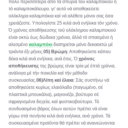
πολύ περισσότερο άπό τά σπυριά τού καλαμποκιού ή
τό καλαμποκάλευρο. γι’ αυτό νά αποθηκεύετε
ολόκληρα καλαμπόκια καί νά αλέθετε μόνοι σας όσα
χρειάζεστε. Υπολογίστε 25 κιλά ανά ενήλικα τόν χρόνο.
Ό χρόνος αποθήκευσης τού ολόκληρου καλαμποκιού
είναι οκτώ έως δώδεκα χρόνια, άλλά τό σπασμένο ή
αλεσμένο
καλαμπόκι
διατηρείται μόνο δεκαοκτώ μέ
τριάντα έξι μήνες.
05) Βρώμη
: Αποθηκεύστε κάπου
δέκα κιλά ανά ενήλικα, ανά έτος. Ό
χρόνος
αποθήκευσης
της βρώμης είναι τρία μέ έπτά χρόνια,
ανάλογα μέ τήν ποικιλία καί τήν μέθοδο
συσκευασίας.
06)Λίπη καί έλαια
: Σάς συστήνω νά
αποθηκεύετε κυ­ρίως ελαιόλαδο (παγωμένο, σέ
πλαστικά μπουκάλια), μαγιονέζα, βούτυρο σέ
σφραγισμένα δοχεία, καί φυστικοβούτυρο. Τό
συνδυασμένο βάρος όλων αυτών πρέπει νά είναι
γύρω στά πενήντα κιλά άνά ενήλικα, ανά χρόνο. Τά
συσκευασμένα προϊόντα θά πρέπει νά ανανεώνονται