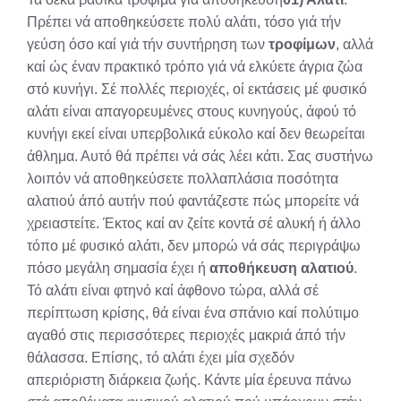
Πρέπει νά αποθηκεύσετε πολύ αλάτι, τόσο γιά τήν
γεύση όσο καί γιά τήν συντήρηση των
τροφίμων
, αλλά
καί ώς έναν πρακτικό τρόπο γιά νά ελκύετε άγρια ζώα
στό κυνήγι. Σέ πολλές περιοχές, οί εκτάσεις μέ φυσικό
αλάτι είναι απαγορευμένες στους κυνηγούς, άφού τό
κυνήγι εκεί είναι υπερβολικά εύκολο καί δεν θεωρείται
άθλημα. Αυτό θά πρέπει νά σάς λέει κάτι. Σας συστήνω
λοιπόν νά αποθηκεύσετε πολλαπλάσια ποσότητα
αλατιού άπό αυτήν πού φαντάζεστε πώς μπορείτε νά
χρειαστείτε. Έκτος καί αν ζείτε κοντά σέ αλυκή ή άλλο
τόπο μέ φυσικό αλάτι, δεν μπορώ νά σάς περιγράψω
πόσο μεγάλη σημασία έχει ή
αποθήκευση αλατιού
.
Τό αλάτι είναι φτηνό καί άφθονο τώρα, αλλά σέ
περίπτωση κρίσης, θά είναι ένα σπάνιο καί πολύτιμο
αγαθό στις περισσότερες περιοχές μακριά άπό τήν
θάλασσα. Επίσης, τό αλάτι έχει μία σχεδόν
απεριόριστη διάρκεια ζωής. Κάντε μία έρευνα πάνω