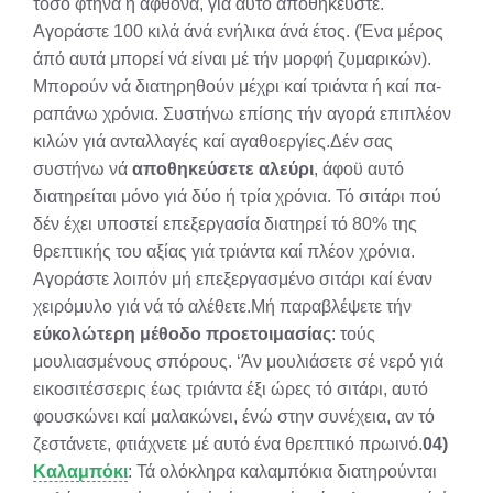
τόσο φτηνά ή άφθονα, γιά αυτό αποθηκεύστε.
Αγοράστε 100 κιλά άνά ενήλικα άνά έτος. (Ένα μέρος
άπό αυτά μπορεί νά είναι μέ τήν μορφή ζυμαρικών).
Μπορούν νά διατηρηθούν μέχρι καί τριάντα ή καί πα­
ραπάνω χρόνια. Συστήνω επίσης τήν αγορά επιπλέον
κιλών γιά ανταλλαγές καί αγαθοεργίες.Δέν σας
συστήνω νά
αποθηκεύσετε αλεύρι
, άφοϋ αυτό
διατηρείται μόνο γιά δύο ή τρία χρόνια. Τό σιτάρι πού
δέν έχει υποστεί επεξεργασία διατηρεί τό 80% της
θρεπτικής του αξίας γιά τριάντα καί πλέον χρόνια.
Αγοράστε λοιπόν μή επεξεργασμένο σιτάρι καί έναν
χειρόμυλο γιά νά τό αλέθετε.Μή παραβλέψετε τήν
εύκολώτερη μέθοδο προετοιμα­σίας
: τούς
μουλιασμένους σπόρους. ‘Άν μουλιάσετε σέ νερό γιά
εικοσιτέσσερις έως τριάντα έξι ώρες τό σιτάρι, αυτό
φουσκώνει καί μαλακώνει, ένώ στην συνέχεια, αν τό
ζεστά­νετε, φτιάχνετε μέ αυτό ένα θρεπτικό πρωινό.
04)
Καλαμπόκι
: Τά ολόκληρα καλαμπόκια διατηρούνται