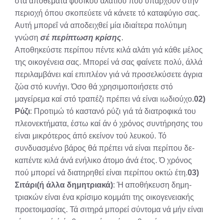
στά αποθέματα φυσικού αλατιού πού υπάρχουν στήν
περιοχή όπου σκοπεύετε νά κάνετε τό καταφύγιο σας.
Αυτή μπορεΐ νά αποδειχθεί μία ιδιαίτερα πολύτιμη
γνώση
σέ πε­ρίπτωση κρίσης
.
Αποθηκεύστε περίπου πέντε κιλά αλάτι γιά κάθε μέλος
της οικογένεια σας. Μπορεί νά σας φαίνετε πολύ, άλλά
πε­ριλαμβάνει καί επιπλέον γιά νά προσελκύσετε άγρια
ζώα στό κυνήγι. Όσο θά χρησιμοποιήσετε στό
μαγείρεμα καί στό τραπέζι πρέπει νά είναι ιωδιούχο.
02)
Ρύζι
: Προτιμώ τό καστανό ρύζι γιά τά διατροφικά του
πλεονεκτήματα, έστω καί άν ό χρόνος συντήρη­σης του
είναι μικρότερος άπό εκείνον τού λευκού. Τό
συνδυασμένο βάρος θά πρέπει νά είναι περίπου δε­
καπέντε κιλά άνά ενήλικο άτομο άνά έτος. Ό χρόνος
πού μπορεί νά διατηρηθεί είναι περίπου οκτώ έτη.
03)
Σιτάρι(ή άλλα δημητριακά)
: Ή αποθήκευση δημη­
τριακών είναι ένα κρίσιμο κομμάτι της οικογενειακής
προετοιμασίας. Τά σιτηρά μπορεί σύντομα νά μήν είναι