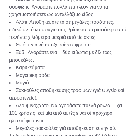
σύσφιξης. Αγοράστε πολλά επιπλέον γιά νά τά
χρησιμοποιήσε­τε ώς ανταλλάξιμο είδος.
Αλάτι. Αποθηκεύστε το σε μεγάλες ποσότητες,
ειδικά αν τό καταφύγιο σας βρίσκεται περισσότερο από
πε­νήντα χιλιόμετρα μακριά από τίς ακτές.
Θειάφι γιά νά αποξηραίνετε φρούτα
Ξύδι. Αγοράστε ένα – δύο κιβώτια μέ δίλιτρες
μπουκάλες.
Καρυκεύματα
Μαγειρική σόδα
Μαγιά
Σακκούλες αποθήκευσης τροφίμων (γιά ψυγείο καί
αεροστεγείς).
Αλουμινόχαρτο. Νά αγοράσετε πολλά ρολλά. Έχει
101 χρήσεις, καί μία από αυτές είναι οί πρόχειροι
ηλιακοί φούρνοι.
Μεγάλες σακκούλες γιά αποθήκευση κυνηγιού.
Τά δέκα βασικά τρόφιμα για αποθήκευση
01) Αλάτι
: