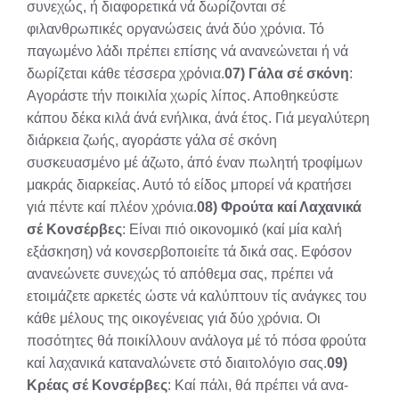
συνεχώς, ή διαφορετικά νά δωρίζονται σέ
φιλανθρωπικές οργανώσεις άνά δύο χρόνια. Τό
παγωμένο λάδι πρέπει επίσης νά ανανεώνεται ή νά
δωρίζεται κάθε τέσσερα χρόνια.
07) Γάλα σέ σκόνη
:
Αγοράστε τήν ποικιλία χωρίς λίπος. Αποθηκεύστε
κάπου δέκα κιλά άνά ενήλικα, άνά έτος. Γιά μεγαλύτερη
διάρκεια ζωής, αγοράστε γάλα σέ σκόνη
συσκευασμένο μέ άζωτο, άπό έναν πωλητή τροφίμων
μακράς διαρκείας. Αυτό τό είδος μπορεί νά κρατήσει
γιά πέντε καί πλέον χρόνια.
08) Φρούτα καί Λαχανικά
σέ Κονσέρβες
: Είναι πιό οικο­νομικό (καί μία καλή
εξάσκηση) νά κονσερβοποιείτε τά δικά σας. Εφόσον
ανανεώνετε συνεχώς τό απόθεμα σας, πρέπει νά
ετοιμάζετε αρκετές ώστε νά καλύ­πτουν τίς ανάγκες του
κάθε μέλους της οικογένειας γιά δύο χρόνια. Οι
ποσότητες θά ποικίλλουν ανάλογα μέ τό πόσα φρούτα
καί λαχανικά καταναλώνετε στό διαιτολόγιο σας.
09)
Κρέας σέ Κονσέρβες
: Καί πάλι, θά πρέπει νά ανα­