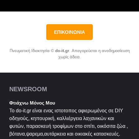
ΕΠΙΚΟΙΝΩΝΙΑ
Πνευματική Ιδιοκτησία ©
do-it.gr
. Απαγορεύεται η αναδημοσίευση
χωρίς άδεια.
NEWSROOM
Φτιάχνω Μόνος Μου
Το do-it.gr είναι ενας ιστοτοπος αφιερωμένος σε
DIY
οδηγούς, κηπουρική, καλλιέργεια λαχανικών και
φυτών, παρασκευή τροφίμων στο σπίτι, οικόσιτα ζώα ,
βότανα,ψαρεμα,αυτάρκεια και οικιακές κατασκευές.