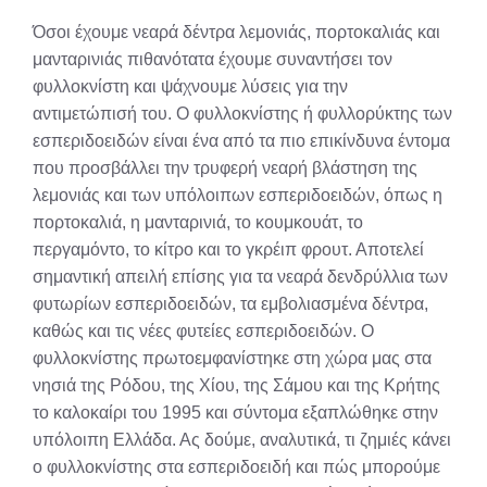
X
Facebook
Pinterest
LinkedIn
Email
Reddit
Όσοι έχουμε νεαρά δέντρα λεμονιάς, πορτοκαλιάς και
(Twitter)
μανταρινιάς πιθανότατα έχουμε συναντήσει τον
φυλλοκνίστη και ψάχνουμε λύσεις για την
αντιμετώπισή του. Ο φυλλοκνίστης ή φυλλορύκτης των
εσπεριδοειδών είναι ένα από τα πιο επικίνδυνα έντομα
που προσβάλλει την τρυφερή νεαρή βλάστηση της
λεμονιάς και των υπόλοιπων εσπεριδοειδών, όπως η
πορτοκαλιά, η μανταρινιά, το κουμκουάτ, το
περγαμόντο, το κίτρο και το γκρέιπ φρουτ. Αποτελεί
σημαντική απειλή επίσης για τα νεαρά δενδρύλλια των
φυτωρίων εσπεριδοειδών, τα εμβολιασμένα δέντρα,
καθώς και τις νέες φυτείες εσπεριδοειδών. Ο
φυλλοκνίστης πρωτοεμφανίστηκε στη χώρα μας στα
νησιά της Ρόδου, της Χίου, της Σάμου και της Κρήτης
το καλοκαίρι του 1995 και σύντομα εξαπλώθηκε στην
υπόλοιπη Ελλάδα. Ας δούμε, αναλυτικά, τι ζημιές κάνει
ο φυλλοκνίστης στα εσπεριδοειδή και πώς μπορούμε