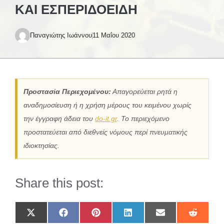
ΚΑΙ ΕΣΠΕΡΙΔΟΕΙΔΉ
Παναγιώτης Ιωάννου
11 Μαΐου 2020
Προστασία Περιεχομένου:
Απαγορεύεται ρητά η
αναδημοσίευση ή η χρήση μέρους του κειμένου χωρίς
την έγγραφη άδεια του
do-it.gr
. Το περιεχόμενο
προστατεύεται από διεθνείς νόμους περί πνευματικής
ιδιοκτησίας.
Share this post:
Share
Share
Share
Share
Share
Share
on
on
on
on
on
on