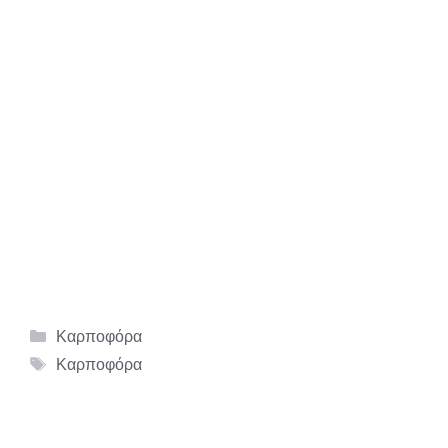
Κατηγορίες
Καρποφόρα
Ετικέτες
Καρποφόρα