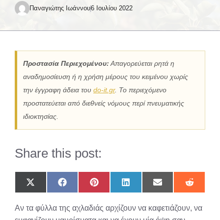
Παναγιώτης Ιωάννου
6 Ιουλίου 2022
Προστασία Περιεχομένου:
Απαγορεύεται ρητά η
αναδημοσίευση ή η χρήση μέρους του κειμένου χωρίς
την έγγραφη άδεια του
do-it.gr
. Το περιεχόμενο
προστατεύεται από διεθνείς νόμους περί πνευματικής
ιδιοκτησίας.
Share this post:
Share
Share
Share
Share
Share
Share
on
on
on
on
on
on
X
Facebook
Pinterest
LinkedIn
Email
Reddit
Αν τα φύλλα της αχλαδιάς αρχίζουν να καφετιάζουν, να
(Twitter)