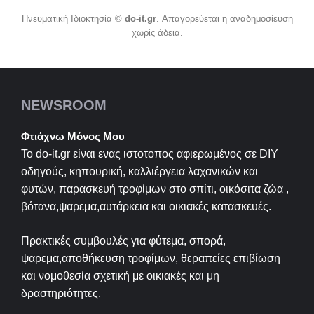
Πνευματική Ιδιοκτησία ©
do-it.gr
. Απαγορεύεται η αναδημοσίευση
χωρίς άδεια.
NEWSROOM
Φτιάχνω Μόνος Μου
Το do-it.gr είναι ενας ιστοτοπος αφιερωμένος σε
DIY
οδηγούς, κηπουρική, καλλιέργεια λαχανικών και
φυτών, παρασκευή τροφίμων στο σπίτι, οικόσιτα ζώα ,
βότανα,ψαρεμα,αυτάρκεια και οικιακές κατασκευές.
Πρακτικές συμβουλές για φύτεμα, σπορά,
ψαρεμα,αποθήκευση τροφίμων, θεραπείες επιβίωση
και νομοθεσία σχετική με οικιακές και μη
δραστηριότητες.