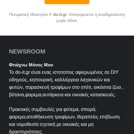
Πνευματική Ιδιοκτησία ©
do-it.gr
. Απαγορεύεται η αναδημοσίευση
χωρίς άδεια.
NEWSROOM
Φτιάχνω Μόνος Μου
Το do-it.gr είναι ενας ιστοτοπος αφιερωμένος σε
DIY
οδηγούς, κηπουρική, καλλιέργεια λαχανικών και
φυτών, παρασκευή τροφίμων στο σπίτι, οικόσιτα ζώα ,
βότανα,ψαρεμα,αυτάρκεια και οικιακές κατασκευές.
Πρακτικές συμβουλές για φύτεμα, σπορά,
ψαρεμα,αποθήκευση τροφίμων, θεραπείες επιβίωση
και νομοθεσία σχετική με οικιακές και μη
δραστηριότητες.