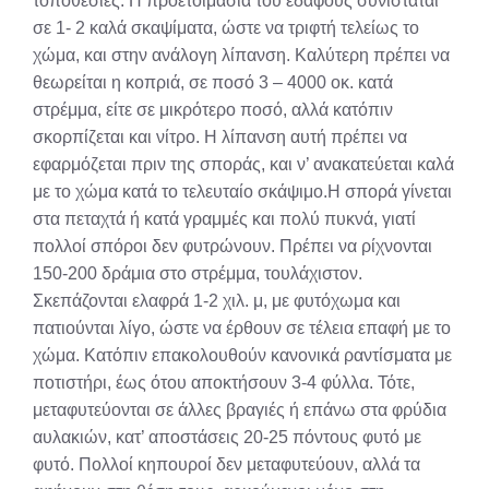
τοποθεσίες. Η προετοιμασία του εδάφους συνίσταται
σε 1- 2 καλά σκαψίματα, ώστε να τριφτή τελείως το
χώμα, και στην ανάλογη λίπανση. Καλύτερη πρέπει να
θεωρείται η κοπριά, σε ποσό 3 – 4000 οκ. κατά
στρέμμα, είτε σε μικρότερο ποσό, αλλά κατόπιν
σκορπίζεται και νίτρο. Η λίπανση αυτή πρέπει να
εφαρμόζεται πριν της σποράς, και ν’ ανακατεύεται καλά
με το χώμα κατά το τελευταίο σκάψιμο.Η σπορά γίνεται
στα πεταχτά ή κατά γραμμές και πολύ πυκνά, γιατί
πολλοί σπόροι δεν φυτρώνουν. Πρέπει να ρίχνονται
150-200 δράμια στο στρέμμα, τουλάχιστον.
Σκεπάζονται ελαφρά 1-2 χιλ. μ, με φυτόχωμα και
πατιούνται λίγο, ώστε να έρθουν σε τέλεια επαφή με το
χώμα. Κατόπιν επακολουθούν κανονικά ραντίσματα με
ποτιστήρι, έως ότου αποκτήσουν 3-4 φύλλα. Τότε,
μεταφυτεύονται σε άλλες βραγιές ή επάνω στα φρύδια
αυλακιών, κατ’ αποστάσεις 20-25 πόντους φυτό με
φυτό. Πολλοί κηπουροί δεν μεταφυτεύουν, αλλά τα