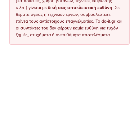
(κατασκευές, χρήση βοτάνων, τεχνικές επιβίωσης
κ.λπ.) γίνεται με
δική σας αποκλειστική ευθύνη
. Σε
θέματα υγείας ή τεχνικών έργων, συμβουλευτείτε
πάντα τους αντίστοιχους επαγγελματίες. Το do-it.gr και
οι συντάκτες του δεν φέρουν καμία ευθύνη για τυχόν
ζημιές, ατυχήματα ή ανεπιθύμητα αποτελέσματα.