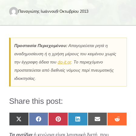
Παναγιώτης Ιωάννου
9 Οκτωβρίου 2013
Προστασία Περιεχομένου:
Απαγορεύεται ρητά η
αναδημοσίευση ή η χρήση μέρους του κειμένου χωρίς
την έγγραφη άδεια του
do-it.gr
. Το περιεχόμενο
προστατεύεται από διεθνείς νόμους περί πνευματικής
ιδιοκτησίας.
Share this post:
Share
Share
Share
Share
Share
Share
on
on
on
on
on
on
X
Facebook
Pinterest
LinkedIn
Email
Reddit
Τα αντίδια
ή κιχώρια είναι λαχανικά διετή, που
(Twitter)