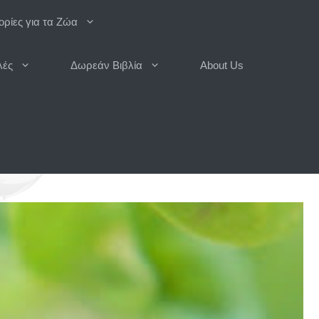
ρίες για τα Ζώα
λές
Δωρεάν Βιβλία
About Us