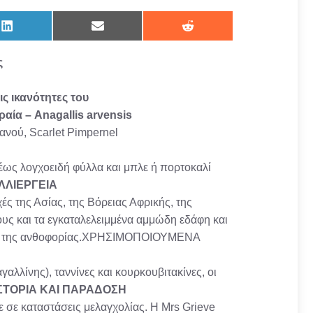
Share
Share
Share
on
on
on
LinkedIn
Email
Reddit
ς
ς ικανότητες του
αία – Anagallis arvensis
ανού, Scarlet Pimpernel
 έως λογχοειδή φύλλα και μπλε ή πορτοκαλί
ΛΛΙΕΡΓΕΙΑ
ς της Ασίας, της Βόρειας Αφρικής, της
ους και τα εγκαταλελειμμένα αμμώδη εδάφη και
ποχής της ανθοφορίας.ΧΡΗΣΙΜΟΠΟΙΟΥΜΕΝΑ
λλίνης), ταννίνες και κουρκουβιτακίνες, οι
ΣΤΟΡΙΑ ΚΑΙ ΠΑΡΑΔΟΣΗ
ε σε καταστάσεις μελαγχολίας. Η Mrs Grieve