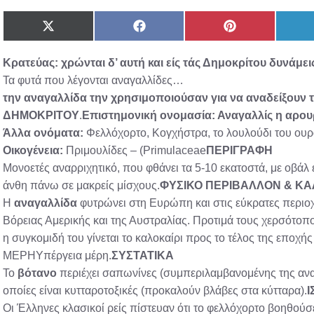
Share
Share
Share
on
on
on
X
Facebook
Pinterest
Κρατεύας: χρώνται δ’ αυτή και είς τάς Δημοκρίτου δυνάμει
(Twitter)
Τα φυτά που λέγονται αναγαλλίδες…
την
αναγαλλίδα
την χρησιμοποιούσαν για να αναδείξουν τι
ΔΗΜΟΚΡΙΤΟΥ
.
Επιστημονική ονομασία: Αναγαλλίς η αρουρ
Άλλα ονόματα:
Φελλόχορτο, Κογχήστρα, το λουλούδι του ουρ
Οικογένεια:
Πριμουλίδες – (Primulaceae
ΠΕΡΙΓΡΑΦΗ
Μονοετές αναρριχητικό, που φθάνει τα 5-10 εκατοστά, με οβάλ
άνθη πάνω σε μακρείς μίσχους.
ΦΥΣΙΚΟ ΠΕΡΙΒΑΛΛΟΝ & ΚΑ
Η
αναγαλλίδα
φυτρώνει στη Ευρώπη και στις εύκρατες περιοχέ
Βόρειας Αμερικής και της Αυστραλίας. Προτιμά τους χερσότοπ
η συγκομιδή του γίνεται το καλοκαίρι προς το τέλος της ε
ΜΕΡΗΥπέργεια μέρη.
ΣΥΣΤΑΤΙΚΑ
Το
βότανο
περιέχει σαπωνίνες (συμπεριλαμβανομένης της αναγα
οποίες είναι κυτταροτοξικές (προκαλούν βλάβες στα κύτταρα).
Ι
Οι Έλληνες κλασικοί ρείς πίστευαν ότι το φελλόχορτο βοηθούσ