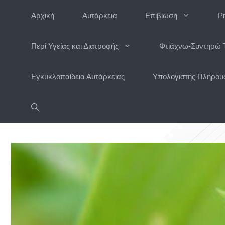
Μετάβαση
Αρχική
Αυτάρκεια
Επιβιωση
P
σε
περιεχόμενο
Περί Υγείας και Διατροφής
Φτιάχνω-Συντηρώ 
Εγκυκλοπαίδεια Αυτάρκειας
Υπολογιστής Πλήρους