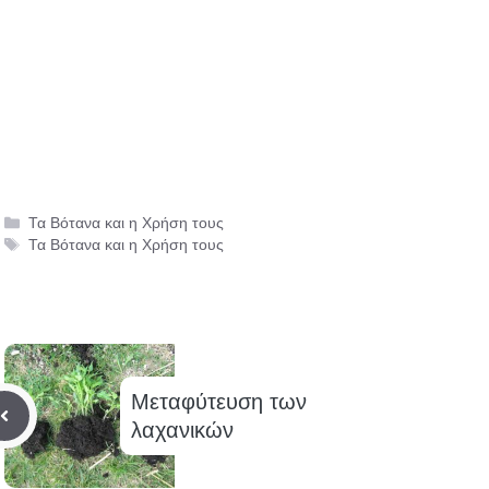
Κατηγορίες
Τα Βότανα και η Χρήση τους
Ετικέτες
Τα Βότανα και η Χρήση τους
Μεταφύτευση των
λαχανικών