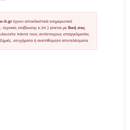
o-it.gr
έχουν αποκλειστικά ενημερωτικό
εχνικές επιβίωσης κ.λπ.) γίνεται με
δική σας
υλευτείτε πάντα τους αντίστοιχους επαγγελματίες.
όν ζημιές, ατυχήματα ή ανεπιθύμητα αποτελέσματα.