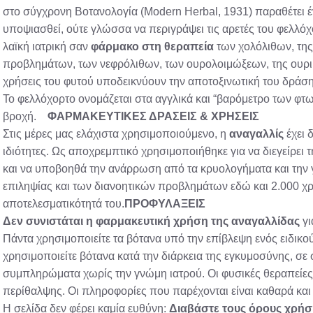
στο σύγχρονη Βοτανολογία (Modern Herbal, 1931) παραθέτει έ
υποψιασθεί, ούτε γλώσσα να περιγράψει τις αρετές του φελλ
λαϊκή ιατρική σαν
φάρμακο στη θεραπεία
των χολόλιθων, της
προβλημάτων, των νεφρόλιθων, των ουρολοιμώξεων, της ουρικ
χρήσεις του φυτού υποδεικνύουν την αποτοξινωτική του δράση
Το φελλόχορτο ονομάζεται στα αγγλικά και “βαρόμετρο των φτωχ
βροχή.
ΦΑΡΜΑΚΕΥΤΙΚΕΣ ΔΡΑΣΕΙΣ & ΧΡΗΣΕΙΣ
Στις μέρες μας ελάχιστα χρησιμοποιούμενο, η
αναγαλλίς
έχει 
ιδιότητες. Ως αποχρεμπτικό χρησιμοποιήθηκε για να διεγείρει
και να υποβοηθά την ανάρρωση από τα κρυολογήματα και την γ
επιληψίας και των διανοητικών προβλημάτων εδώ και 2.000 χρό
αποτελεσματικότητά του.
ΠΡΟΦΥΛΑΞΕΙΣ
Δεν συνιστάται η φαρμακευτική χρήση της αναγαλλίδας
γι
Πάντα χρησιμοποιείτε τα βότανα υπό την επίβλεψη ενός ειδικού
χρησιμοποιείτε βότανα κατά την διάρκεια της εγκυμοσύνης, σ
συμπληρώματα χωρίς την γνώμη ιατρού. Οι φυσικές θεραπείες
περίθαλψης. Οι πληροφορίες που παρέχονται είναι καθαρά και
Η σελίδα δεν φέρει καμία ευθύνη:
Διαβάστε τους όρους χρήσ