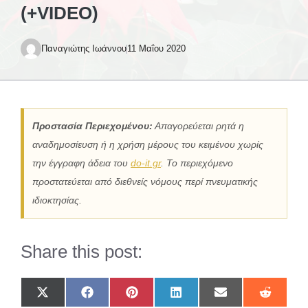
(+VIDEO)
Παναγιώτης Ιωάννου
11 Μαΐου 2020
Προστασία Περιεχομένου:
Απαγορεύεται ρητά η
αναδημοσίευση ή η χρήση μέρους του κειμένου χωρίς
την έγγραφη άδεια του
do-it.gr
. Το περιεχόμενο
προστατεύεται από διεθνείς νόμους περί πνευματικής
ιδιοκτησίας.
Share this post:
Share
Share
Share
Share
Share
Share
on
on
on
on
on
on