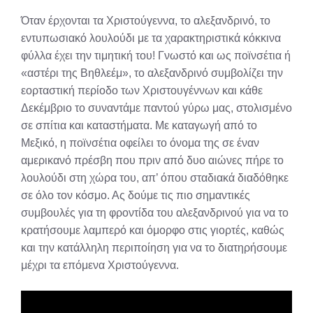
X
Facebook
Pinterest
LinkedIn
Email
Reddit
Όταν έρχονται τα Χριστούγεννα, το αλεξανδρινό, το
(Twitter)
εντυπωσιακό λουλούδι με τα χαρακτηριστικά κόκκινα
φύλλα έχει την τιμητική του! Γνωστό και ως ποϊνσέτια ή
«αστέρι της Βηθλεέμ», το αλεξανδρινό συμβολίζει την
εορταστική περίοδο των Χριστουγέννων και κάθε
Δεκέμβριο το συναντάμε παντού γύρω μας, στολισμένο
σε σπίτια και καταστήματα. Με καταγωγή από το
Μεξικό, η ποϊνσέτια οφείλει το όνομα της σε έναν
αμερικανό πρέσβη που πριν από δυο αιώνες πήρε το
λουλούδι στη χώρα του, απ’ όπου σταδιακά διαδόθηκε
σε όλο τον κόσμο. Ας δούμε τις πιο σημαντικές
συμβουλές για τη φροντίδα του αλεξανδρινού για να το
κρατήσουμε λαμπερό και όμορφο στις γιορτές, καθώς
και την κατάλληλη περιποίηση για να το διατηρήσουμε
μέχρι τα επόμενα Χριστούγεννα.