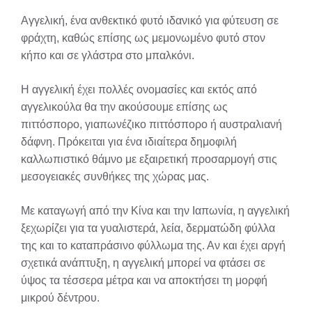
X
Facebook
Pinterest
LinkedIn
Email
Reddit
Αγγελική, ένα ανθεκτικό φυτό ιδανικό για φύτευση σε
(Twitter)
φράχτη, καθώς επίσης ως μεμονωμένο φυτό στον
κήπο και σε γλάστρα στο μπαλκόνι.
Η αγγελική έχει πολλές ονομασίες και εκτός από
αγγελικούλα θα την ακούσουμε επίσης ως
πιττόσπορο, γιαπωνέζικο πιττόσπορο ή αυστραλιανή
δάφνη. Πρόκειται για ένα ιδιαίτερα δημοφιλή
καλλωπιστικό θάμνο με εξαιρετική προσαρμογή στις
μεσογειακές συνθήκες της χώρας μας.
Με καταγωγή από την Κίνα και την Ιαπωνία, η αγγελική
ξεχωρίζει για τα γυαλιστερά, λεία, δερματώδη φύλλα
της και το καταπράσινο φύλλωμα της. Αν και έχει αργή
σχετικά ανάπτυξη, η αγγελική μπορεί να φτάσει σε
ύψος τα τέσσερα μέτρα και να αποκτήσει τη μορφή
μικρού δέντρου.