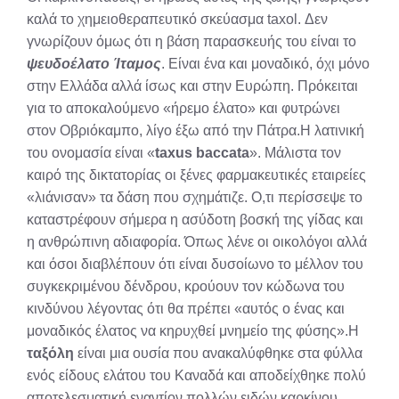
καλά το χημειοθεραπευτικό σκεύασμα taxol. Δεν
γνωρίζουν όμως ότι η βάση παρασκευής του είναι το
ψευδοέλατο Ίταμος
. Είναι ένα και μοναδικό, όχι μόνο
στην Ελλάδα αλλά ίσως και στην Ευρώπη. Πρόκειται
για το αποκαλούμενο «ήρεμο έλατο» και φυτρώνει
στον Οβριόκαμπο, λίγο έξω από την Πάτρα.Η λατινική
του ονομασία είναι «
taxus baccata
». Μάλιστα τον
καιρό της δικτατορίας οι ξένες φαρμακευτικές εταιρείες
«λιάνισαν» τα δάση που σχημάτιζε. Ο,τι περίσσεψε το
καταστρέφουν σήμερα η ασύδοτη βοσκή της γίδας και
η ανθρώπινη αδιαφορία. Όπως λένε οι οικολόγοι αλλά
και όσοι διαβλέπουν ότι είναι δυσοίωνο το μέλλον του
συγκεκριμένου δένδρου, κρούουν τον κώδωνα του
κινδύνου λέγοντας ότι θα πρέπει «αυτός ο ένας και
μοναδικός έλατος να κηρυχθεί μνημείο της φύσης».Η
ταξόλη
είναι μια ουσία που ανακαλύφθηκε στα φύλλα
ενός είδους ελάτου του Καναδά και αποδείχθηκε πολύ
αποτελεσματική εναντίον πολλών ειδών καρκίνου,