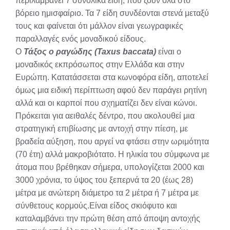
περιλαμβάνει 7 συνολικά είδη, που ζουν όλα στο
βόρειο ημισφαίριο. Τα 7 είδη συνδέονται στενά μεταξύ
τους και φαίνεται ότι μάλλον είναι γεωγραφικές
παραλλαγές ενός μοναδικού είδους.
Ο
Τάξος ο ραγώδης (Taxus baccata)
είναι ο
μοναδικός εκπρόσωπος στην Ελλάδα και στην
Ευρώπη. Κατατάσσεται στα κωνοφόρα είδη, αποτελεί
όμως μια ειδική περίπτωση αφού δεν παράγει ρητίνη
αλλά και οι καρποί που σχηματίζει δεν είναι κώνοι.
Πρόκειται για αειθαλές δέντρο, που ακολουθεί μια
στρατηγική επιβίωσης με αντοχή στην πίεση, με
βραδεία αύξηση, που αργεί να φτάσει στην ωριμότητα
(70 έτη) αλλά μακροβιότατο. Η ηλικία του σύμφωνα με
άτομα που βρέθηκαν σήμερα, υπολογίζεται 2000 και
3000 χρόνια, το ύψος του ξεπερνά τα 20 (έως 28)
μέτρα με ανώτερη διάμετρο τα 2 μέτρα ή 7 μέτρα με
σύνθετους κορμούς.Είναι είδος σκιόφυτο και
καταλαμβάνει την πρώτη θέση από άποψη αντοχής