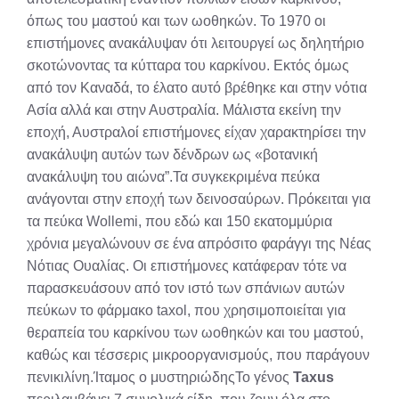
όπως του μαστού και των ωοθηκών. Το 1970 οι
επιστήμονες ανακάλυψαν ότι λειτουργεί ως δηλητήριο
σκοτώνοντας τα κύτταρα του καρκίνου. Εκτός όμως
από τον Καναδά, το έλατο αυτό βρέθηκε και στην νότια
Ασία αλλά και στην Αυστραλία. Μάλιστα εκείνη την
εποχή, Αυστραλοί επιστήμονες είχαν χαρακτηρίσει την
ανακάλυψη αυτών των δένδρων ως «βοτανική
ανακάλυψη του αιώνα”.Τα συγκεκριμένα πεύκα
ανάγονται στην εποχή των δεινοσαύρων. Πρόκειται για
τα πεύκα Wollemi, που εδώ και 150 εκατομμύρια
χρόνια μεγαλώνουν σε ένα απρόσιτο φαράγγι της Νέας
Νότιας Ουαλίας. Οι επιστήμονες κατάφεραν τότε να
παρασκευάσουν από τον ιστό των σπάνιων αυτών
πεύκων το φάρμακο taxol, που χρησιμοποιείται για
θεραπεία του καρκίνου των ωοθηκών και του μαστού,
καθώς και τέσσερις μικροοργανισμούς, που παράγουν
πενικιλίνη.Ίταμος ο μυστηριώδηςΤο γένος
Taxus