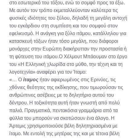
στο εσωτερικό του τόξου, ενώ το σομφό προς τα έξω.
Με αυτόν τον τρόπο εκμεταλλεύονταν καλύτερα τις
φυσικές ιδιότητες του ξύλου, δηλαδή τη μεγάλη αντοχή
του εγκάρδιου στη συμπίεση και του σομφού στον
εφελκυσμό. Η ανάγκη για ξύλο ιτάμου, κατάλληλου για
κατασκευή τόξων ήταν τόσο μεγάλη, που διάφοροι
μονάρχες στην Ευρώπη διακήρυτταν την προστασία ή
τη φύτευση του ιτάμου.Ο Χέλμουτ Μπάουμαν στο έργο
του «Η Ελληνική χλωρίδα στο μύθο, την τέχνη και τη
λογοτεχνία» αναφέρει για τον Ίταμο:
«… Ο
ίταμος
ήταν αφιερωμένος στις Ερινύες, τις
χθόνιες θεότητες της εκδίκησης, που τιμωρούσαν τις
ανθρώπινες ασέβειες με το δηλητήριο αυτού του
δέντρου. Η τοξικότητα αυτή ήταν γνωστή από πολύ
παλιά. Πραγματικά, πεντακόσια γραμμάρια από τα
φύλλα του μπορούν να σκοτώσουν ένα άλογο. Η
Άρτεμις χρησιμοποιούσε βέλη δηλητηριασμένα με
ίταμο. Με εντολή της μητέρας της και με τέτοια βέλη