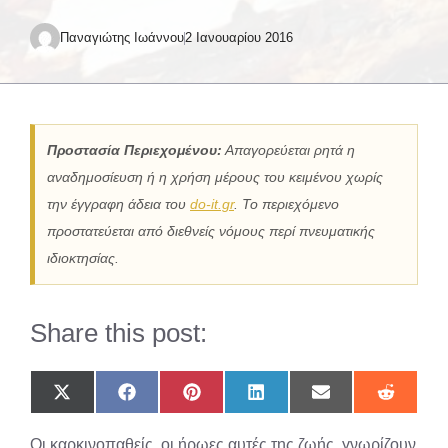
Παναγιώτης Ιωάννου
2 Ιανουαρίου 2016
Προστασία Περιεχομένου:
Απαγορεύεται ρητά η
αναδημοσίευση ή η χρήση μέρους του κειμένου χωρίς
την έγγραφη άδεια του
do-it.gr
. Το περιεχόμενο
προστατεύεται από διεθνείς νόμους περί πνευματικής
ιδιοκτησίας.
Share this post:
Share
Share
Share
Share
Share
Share
on
on
on
on
on
on
X
Facebook
Pinterest
LinkedIn
Email
Reddit
Οι καρκινοπαθείς, οι ήρωες αυτές της ζωής, γνωρίζουν
(Twitter)