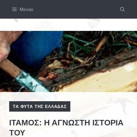
Μετάβαση
Μενού
σε
περιεχόμενο
ΤΑ ΦΥΤΆ ΤΗΣ ΕΛΛΆΔΑΣ
ΊΤΑΜΟΣ: Η ΆΓΝΩΣΤΗ ΙΣΤΟΡΊΑ
ΤΟΥ