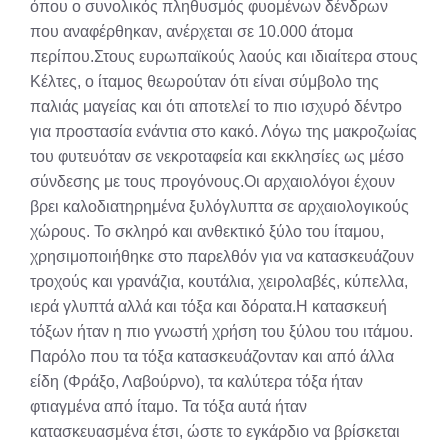
όπου ο συνολικός πληθυσμός φυομένων δένδρων
που αναφέρθηκαν, ανέρχεται σε 10.000 άτομα
περίπου.Στους ευρωπαϊκούς λαούς και ιδιαίτερα στους
Κέλτες, ο ίταμος θεωρούταν ότι είναι σύμβολο της
παλιάς μαγείας και ότι αποτελεί το πιο ισχυρό δέντρο
για προστασία ενάντια στο κακό. Λόγω της μακροζωίας
του φυτευόταν σε νεκροταφεία και εκκλησίες ως μέσο
σύνδεσης με τους προγόνους.Οι αρχαιολόγοι έχουν
βρει καλοδιατηρημένα ξυλόγλυπτα σε αρχαιολογικούς
χώρους. Το σκληρό και ανθεκτικό ξύλο του ίταμου,
χρησιμοποιήθηκε στο παρελθόν για να κατασκευάζουν
τροχούς και γρανάζια, κουτάλια, χειρολαβές, κύπελλα,
ιερά γλυπτά αλλά και τόξα και δόρατα.Η κατασκευή
τόξων ήταν η πιο γνωστή χρήση του ξύλου του ιτάμου.
Παρόλο που τα τόξα κατασκευάζονταν και από άλλα
είδη (Φράξο, Λαβούρνο), τα καλύτερα τόξα ήταν
φτιαγμένα από ίταμο. Τα τόξα αυτά ήταν
κατασκευασμένα έτσι, ώστε το εγκάρδιο να βρίσκεται