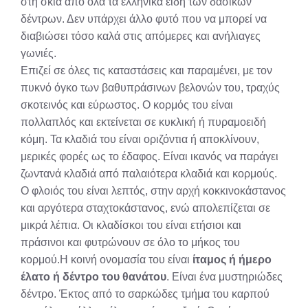
στη σκιά από όλα τα ελληνικά είδη των δασικών
δέντρων. Δεν υπάρχει άλλο φυτό που να μπορεί να
διαβιώσει τόσο καλά στις απόμερες και ανήλιαγες
γωνιές.
Επιζεί σε όλες τις καταστάσεις και παραμένει, με τον
πυκνό όγκο των βαθυπράσινων βελονών του, τραχύς
σκοτεινός και εύρωστος. Ο κορμός του είναι
πολλαπλός και εκτείνεται σε κυκλική ή πυραμοειδή
κόμη. Τα κλαδιά του είναι οριζόντια ή αποκλίνουν,
μερικές φορές ως το έδαφος. Είναι ικανός να παράγει
ζωντανά κλαδιά από παλαιότερα κλαδιά και κορμούς.
Ο φλοιός του είναι λεπτός, στην αρχή κοκκινοκάστανος
και αργότερα σταχτοκάστανος, ενώ απολεπίζεται σε
μικρά λέπια. Οι κλαδίσκοι του είναι ετήσιοι και
πράσινοι και φυτρώνουν σε όλο το μήκος του
κορμού.Η κοινή ονομασία του είναι
ίταμος ή ήμερο
έλατο ή δέντρο του θανάτου
. Είναι ένα μυστηριώδες
δέντρο. Έκτος από το σαρκώδες τμήμα του καρπού