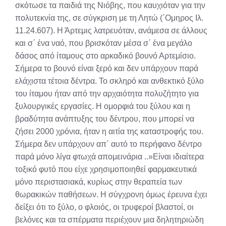
σκότωσε τα παιδιά της Νιόβης, που καυχιόταν για την
πολυτεκνία της, σε σύγκριση με τη Λητώ (΄Ομηρος Ιλ.
11.24.607). Η Άρτεμις λατρευόταν, ανάμεσα σε άλλους
και σ΄ ένα ναό, που βρισκόταν μέσα σ΄ ένα μεγάλο
δάσος από ίταμους στο αρκαδικό βουνό Αρτεμίσιο.
Σήμερα το βουνό είναι ξερό και δεν υπάρχουν παρά
ελάχιστα τέτοια δέντρα. Το σκληρό και ανθεκτικό ξύλο
του ίταμου ήταν από την αρχαιότητα πολυζήτητο για
ξυλουργικές εργασίες. Η ομορφιά του ξύλου και η
βραδύτητα ανάπτυξης του δέντρου, που μπορεί να
ζήσει 2000 χρόνια, ήταν η αιτία της καταστροφής του.
Σήμερα δεν υπάρχουν απ΄ αυτό το περήφανο δέντρο
παρά μόνο λίγα φτωχά απομεινάρια ..»Είναι ιδιαίτερα
τοξικό φυτό που είχε χρησιμοποιηθεί φαρμακευτικά
μόνο περιστασιακά, κυρίως στην θεραπεία των
θωρακικών παθήσεων. Η σύγχρονη όμως έρευνα έχει
δείξει ότι το ξύλο, ο φλοιός, οι τρυφεροί βλαστοί, οι
βελόνες και τα σπέρματα περιέχουν μια δηλητηριώδη