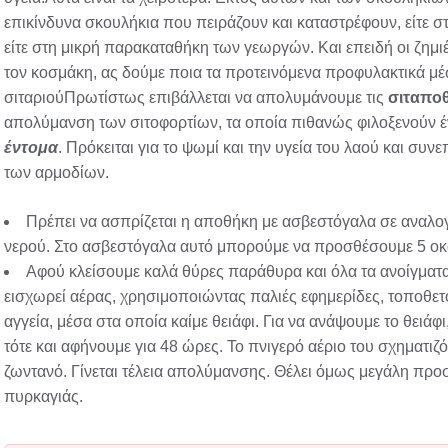
επικίνδυνα σκουλήκια που πειράζουν και καταστρέφουν, είτε 
είτε στη μικρή παρακαταθήκη των γεωργών. Και επειδή οι ζημι
τον κοσμάκη, ας δούμε ποια τα προτεινόμενα προφυλακτικά μ
σιταριούΠρωτίστως επιβάλλεται να απολυμάνουμε τις
σιταπο
απολύμανση των σιτοφορτίων, τα οποία πιθανώς φιλοξενούν έ
έντομα
. Πρόκειται για το ψωμί και την υγεία του λαού και συ
των αρμοδίων.
Πρέπει να ασπρίζεται η αποθήκη με ασβεστόγαλα σε αναλο
νερού. Στο ασβεστόγαλα αυτό μπορούμε να προσθέσουμε 5 οκ
Αφού κλείσουμε καλά θύρες παράθυρα και όλα τα ανοίγμα
εισχωρεί αέρας, χρησιμοποιώντας παλιές εφημερίδες, τοποθετ
αγγεία, μέσα στα οποία καίμε θειάφι. Για να ανάψουμε το θειά
τότε και αφήνουμε για 48 ώρες. Το πνιγερό αέριο του σχηματιζ
ζωντανό. Γίνεται τέλεια απολύμανσης. Θέλει όμως μεγάλη προ
πυρκαγιάς.