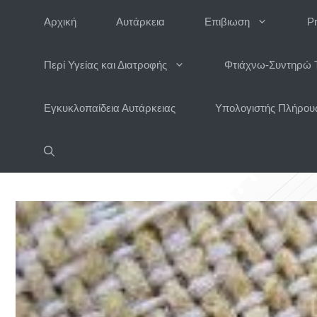
Μετάβαση
Αρχική
Αυτάρκεια
Επιβιωση
P
σε
περιεχόμενο
Περί Υγείας και Διατροφής
Φτιάχνω-Συντηρώ 
Εγκυκλοπαίδεια Αυτάρκειας
Υπολογιστής Πλήρους