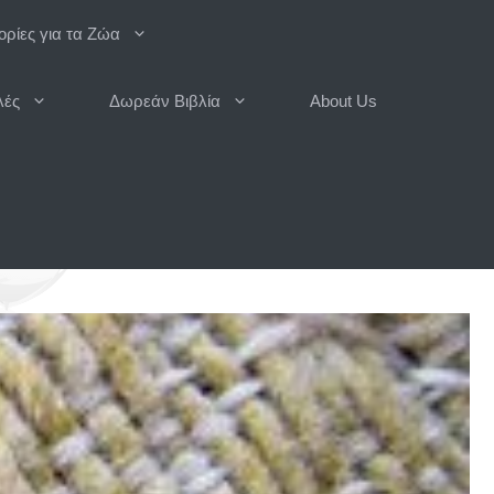
ρίες για τα Ζώα
λές
Δωρεάν Βιβλία
About Us