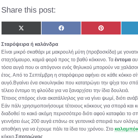
Share this post:
Share
Share
Share
on
on
on
X
Facebook
Pinterest
Σταρόψειρα ή καλάνδρα
(Twitter)
Είναι μικρό σκαθάρι με μακρουλή μύτη (προβοσκίδα) με γονατισ
σταχτόμαυρο, καμιά φορά προς το βαθύ κόκκινο. Τα
έντομα
αυτ
τόσα αυγά που οι απόγονοι ενός θηλυκού μπορούν να χαλάσ
έτος. Από το Σεπτέμβρη η σταρόψειρα αφήνει σε κάθε κόκκο σίτ
αυγό.Βγαίνει ένα σκουληκάκι που κατατρώγει την ψίχα του σπό
τέλειο έντομο τη φλούδα για να ξαναρχίσει την ίδια δουλειά.
Τέτοιος σπόρος είναι ακατάλληλος για να γίνει ψωμί, διότι ανάβ
Εάν πάλι χρησιμοποιήσουμε τέτοιους κόκκους για σπορά και κ
διαδοθεί το κακό ακόμη περισσότερο διότι αφού καταφάει το σ
γεννήσει έως 200 αυγά επάνω σε γειτονικά σπειριά των ολόγυ
αποθήκη για να έχουμε πάλι τα ίδια του χρόνου. Στο
καλαμπόκ
κόκκο.
Σιτοτρώγος