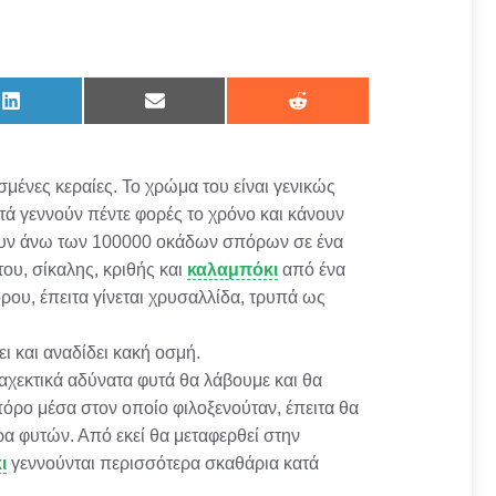
Share
Share
Share
on
on
on
LinkedIn
Email
Reddit
μένες κεραίες. Το χρώμα του είναι γενικώς
ά γεννούν πέντε φορές το χρόνο και κάνουν
ουν άνω των 100000 οκάδων σπόρων σε ένα
ου, σίκαλης, κριθής και
καλαμπόκι
από ένα
ρου, έπειτα γίνεται χρυσαλλίδα, τρυπά ως
ει και αναδίδει κακή οσμή.
αχεκτικά αδύνατα φυτά θα λάβουμε και θα
πόρο μέσα στον οποίο φιλοξενούταν, έπειτα θα
ρα φυτών. Από εκεί θα μεταφερθεί στην
ι
γεννούνται περισσότερα σκαθάρια κατά