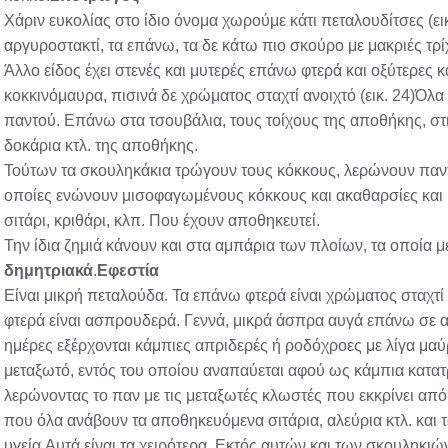
Χάριν ευκολίας στο ίδιο όνομα χωρούμε κάτι πεταλουδίτσες (ει
αργυροστακτί, τα επάνω, τα δε κάτω πιο σκούρο με μακριές τρ
Άλλο είδος έχει στενές και μυτερές επάνω φτερά και οξύτερες 
κοκκινόμαυρα, πισινά δε χρώματος σταχτί ανοιχτό (εικ. 24)Όλα 
παντού. Επάνω στα τσουβάλια, τους τοίχους της αποθήκης, στ
δοκάρια κτλ. της αποθήκης.
Τούτων τα σκουληκάκια τρώγουν τους κόκκους, λερώνουν παντ
οποίες ενώνουν μισοφαγωμένους κόκκους και ακαθαρσίες και μ
σιτάρι, κριθάρι, κλπ. Που έχουν αποθηκευτεί.
Την ίδια ζημιά κάνουν και στα αμπάρια των πλοίων, τα οποία 
δημητριακά
.
Εφεστία
Είναι μικρή πεταλούδα. Τα επάνω φτερά είναι χρώματος σταχτί 
φτερά είναι ασπρουδερά. Γεννά, μικρά άσπρα αυγά επάνω σε α
ημέρες εξέρχονται κάμπιες απριδερές ή ροδόχροες με λίγα μαύ
μεταξωτό, εντός του οποίου αναπαύεται αφού ως κάμπια κατατ
λερώνοντας το παν με τις μεταξωτές κλωστές που εκκρίνει από
που όλα ανάβουν τα αποθηκευόμενα σιτάρια, αλεύρια κτλ. και τ
υγεία.Αυτά είναι τα χειρότερα. Εκτός αυτών και των σκουληκι