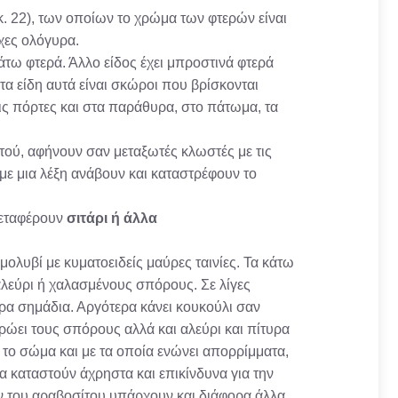
κ. 22), των οποίων το χρώμα των φτερών είναι
ίχες ολόγυρα.
κάτω φτερά. Άλλο είδος έχει μπροστινά φτερά
τα είδη αυτά είναι σκώροι που βρίσκονται
ις πόρτες και στα παράθυρα, στο πάτωμα, τα
ού, αφήνουν σαν μεταξωτές κλωστές με τις
ε μια λέξη ανάβουν και καταστρέφουν το
μεταφέρουν
σιτάρι ή άλλα
μολυβί με κυματοειδείς μαύρες ταινίες. Τα κάτω
λεύρι ή χαλασμένους σπόρους. Σε λίγες
ρα σημάδια. Αργότερα κάνει κουκούλι σαν
ρώει τους σπόρους αλλά και αλεύρι και πίτυρα
 το σώμα και με τα οποία ενώνει απορρίμματα,
α καταστούν άχρηστα και επικίνδυνα για την
ών του αραβοσίτου υπάρχουν και διάφορα άλλα