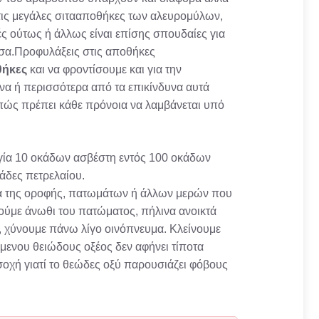
στις μεγάλες σιτααποθήκες των αλευρομύλων,
ές ούτως ή άλλως είναι επίσης σπουδαίες για
έσα.Προφυλάξεις στις αποθήκες
θήκες
και να φροντίσουμε και για την
να ή περισσότερα από τα επικίνδυνα αυτά
νεπώς πρέπει κάθε πρόνοια να λαμβάνεται υπό
γία 10 οκάδων ασβέστη εντός 100 οκάδων
άδες πετρελαίου.
τα της οροφής, πατωμάτων ή άλλων μερών που
ούμε άνωθι του πατώματος, πήλινα ανοικτά
φι, χύνουμε πάνω λίγο οινόπνευμα. Κλείνουμε
όμενου θειώδους οξέος δεν αφήνει τίποτα
σοχή γιατί το θεώδες οξύ παρουσιάζει φόβους