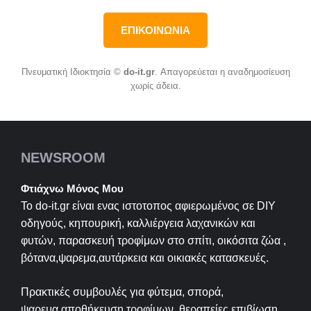
ΕΠΙΚΟΙΝΩΝΙΑ
Πνευματική Ιδιοκτησία ©
do-it.gr
. Απαγορεύεται η αναδημοσίευση
χωρίς άδεια.
NEWSROOM
Φτιάχνω Μόνος Μου
Το do-it.gr είναι ενας ιστοτοπος αφιερωμένος σε
DIY
οδηγούς, κηπουρική, καλλιέργεια λαχανικών και
φυτών, παρασκευή τροφίμων στο σπίτι, οικόσιτα ζώα ,
βότανα,ψαρεμα,αυτάρκεια και οικιακές κατασκευές.
Πρακτικές συμβουλές για φύτεμα, σπορά,
ψαρεμα,αποθήκευση τροφίμων, θεραπείες επιβίωση