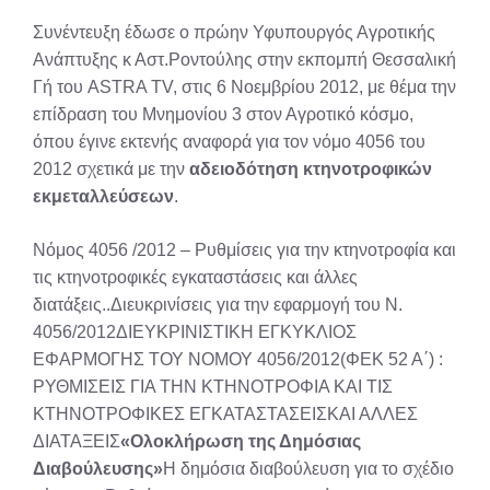
X
Facebook
Pinterest
LinkedIn
Email
Reddit
Συνέντευξη έδωσε ο πρώην Υφυπουργός Αγροτικής
(Twitter)
Ανάπτυξης κ Αστ.Ροντούλης στην εκπομπή Θεσσαλική
Γή του ASTRA TV, στις 6 Νοεμβρίου 2012, με θέμα την
επίδραση του Μνημονίου 3 στον Αγροτικό κόσμο,
όπου έγινε εκτενής αναφορά για τον νόμο 4056 του
2012 σχετικά με την
αδειοδότηση κτηνοτροφικών
εκμεταλλεύσεων
.
Nόμος 4056 /2012 – Ρυθμίσεις για την κτηνοτροφία και
τις κτηνοτροφικές εγκαταστάσεις και άλλες
διατάξεις..Διευκρινίσεις για την εφαρμογή του N.
4056/2012ΔΙΕΥΚΡΙΝΙΣΤΙΚΗ ΕΓΚΥΚΛΙΟΣ
ΕΦΑΡΜΟΓΗΣ ΤΟΥ ΝΟΜΟΥ 4056/2012(ΦΕΚ 52 Α΄) :
ΡΥΘΜΙΣΕΙΣ ΓΙΑ ΤΗΝ ΚΤΗΝΟΤΡΟΦΙΑ ΚΑΙ ΤΙΣ
ΚΤΗΝΟΤΡΟΦΙΚΕΣ ΕΓΚΑΤΑΣΤΑΣΕΙΣΚΑΙ ΑΛΛΕΣ
ΔΙΑΤΑΞΕΙΣ
«Ολοκλήρωση της Δημόσιας
Διαβούλευσης»
Η δημόσια διαβούλευση για το σχέδιο