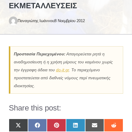
ΕΚΜΕΤΑΛΛΕΎΣΕΙΣ
Παναγιώτης Ιωάννου
8 Νοεμβρίου 2012
Προστασία Περιεχομένου:
Απαγορεύεται ρητά η
αναδημοσίευση ή η χρήση μέρους του κειμένου χωρίς
την έγγραφη άδεια του
do-it.gr
. Το περιεχόμενο
προστατεύεται από διεθνείς νόμους περί πνευματικής
ιδιοκτησίας.
Share this post:
Share
Share
Share
Share
Share
Share
on
on
on
on
on
on