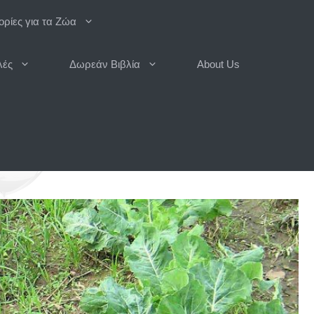
ρίες για τα Ζώα
λές
Δωρεάν Βιβλία
About Us