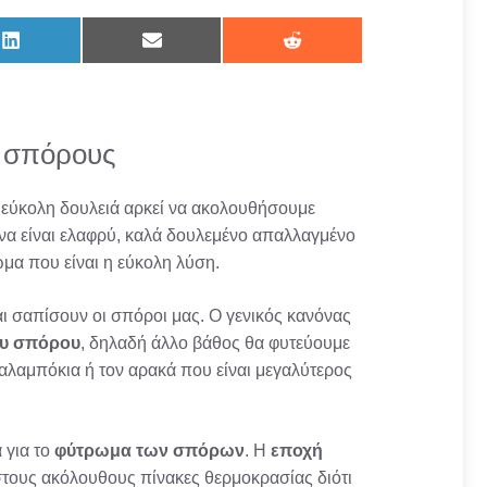
Share
Share
Share
on
on
on
LinkedIn
Email
Reddit
ό σπόρους
α εύκολη δουλειά αρκεί να ακολουθήσουμε
να είναι ελαφρύ, καλά δουλεμένο απαλλαγμένο
α που είναι η εύκολη λύση.
αι σαπίσουν οι σπόροι μας. Ο γενικός κανόνας
του σπόρου
, δηλαδή άλλο βάθος θα φυτεύουμε
καλαμπόκια ή τον αρακά που είναι μεγαλύτερος
 για το
φύτρωμα των σπόρων
. Η
εποχή
στους ακόλουθους πίνακες θερμοκρασίας διότι