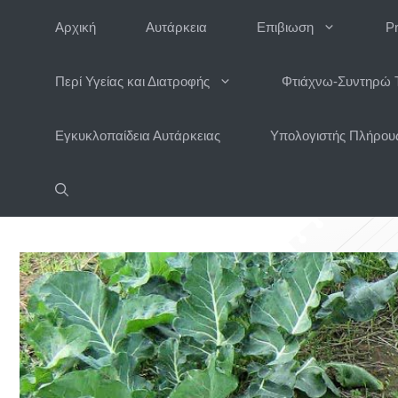
Μετάβαση
Αρχική
Αυτάρκεια
Επιβιωση
P
σε
περιεχόμενο
Περί Υγείας και Διατροφής
Φτιάχνω-Συντηρώ 
Εγκυκλοπαίδεια Αυτάρκειας
Υπολογιστής Πλήρους