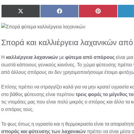
Share
Share
Share
on
on
on
X
Facebook
Pinterest
(Twitter)
Σπορά και καλλιέργεια λαχανικών απ
Η
καλλιέργεια λαχανικών
με
φύτεμα από σπόρους
είναι μι
σωστά κάποιους γενικούς κανόνες. Το χώμα φύτευσης πρέπει 
από άλλους σπόρους αν δεν χρησιμοποιήσουμε έτοιμο φυτόχωμ
Επίσης πρέπει να στραγγίζει καλά για να μην κρατεί υγρασία κ
στο βάθος φύτευσης είναι περίπου
τρεις φορές το μέγεθος 
τις ντομάτες μας που είναι πολύ μικρός ο σπόρος και άλλο τα 
ο σπόρος τους.
Το φως όπως η υγρασία και η θερμοκρασία είναι τα απαραίτητα
σποράς και φύτευσης των λαχανικών
πρέπει να είναι μέσα 