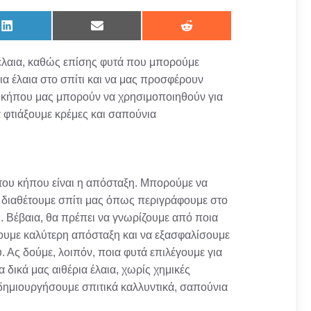
Share
Share
Share
on
on
on
LinkedIn
Email
Reddit
έλαια, καθώς επίσης φυτά που μπορούμε
ια έλαια στο σπίτι και να μας προσφέρουν
ου κήπου μας μπορούν να χρησιμοποιηθούν για
 φτιάξουμε κρέμες και σαπούνια
 του κήπου είναι η απόσταξη. Μπορούμε να
διαθέτουμε σπίτι μας όπως περιγράφουμε στο
ι. Βέβαια, θα πρέπει να γνωρίζουμε από ποια
νουμε καλύτερη απόσταξη και να εξασφαλίσουμε
 Ας δούμε, λοιπόν, ποια φυτά επιλέγουμε για
 δικά μας αιθέρια έλαια, χωρίς χημικές
 δημιουργήσουμε σπιτικά καλλυντικά, σαπούνια