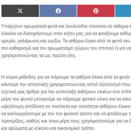
Share
Share
Share
on
on
on
X
Facebook
Pinterest
Υπάρχουν αρωματικά φυτά και λουλούδια πλούσια σε αιθερια 
(Twitter)
εύκολα να διατηρήσουμε στον κήπο μας για να φτιάξουμε αιθέρ
ηρεμία, χαλάρωση και ευεξία. Τα αιθέρια έλαια από τα φυτά τ
τον καθαρισμό και τον αρωματισμό χώρων του σπιτιού ή για να
χρησιμοποιώντας τα ως πρώτη ύλη.
Η κύρια μέθοδος για να πάρουμε τα αιθέρια έλαια από τα φυτά
κάνουμε την απόσταξη χρησιμοποιώντας απλό εξοπλισμό που 
σχετικό μας άρθρο για την απόσταξη αιθέριων ελαίων στο σπίτ
μέρη του φυτού μπορούμε να πάρουμε φυτικό υλικο για να κά
υψηλότερη απόδοση σε ποιότητα και ποσότητα αιθέριου έλαιου.
να καλλιεργήσουμε με τον πιο φυσικό τρόπο και να φτιάξουμε τα
προσμίξεις, καθώς και ποια μέρη τους χρησιμοποιούμε για να
και αρώματα με εύκολο και οικονομικό τρόπο.