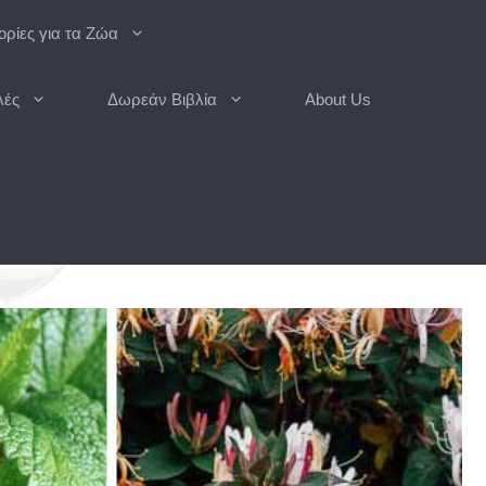
ρίες για τα Ζώα
λές
Δωρεάν Βιβλία
About Us