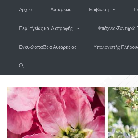
Μετάβαση
Αρχική
Αυτάρκεια
Επιβιωση
P
σε
περιεχόμενο
Περί Υγείας και Διατροφής
Φτιάχνω-Συντηρώ 
Εγκυκλοπαίδεια Αυτάρκειας
Υπολογιστής Πλήρους