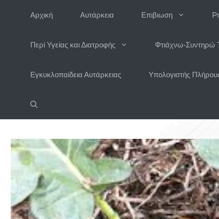
Μετάβαση
Αρχική
Αυτάρκεια
Επιβιωση
P
σε
περιεχόμενο
Περί Υγείας και Διατροφής
Φτιάχνω-Συντηρώ 
Εγκυκλοπαίδεια Αυτάρκειας
Υπολογιστής Πλήρους