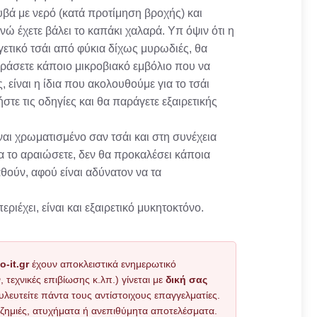
ουβά με νερό (κατά προτίμηση βροχής) και
ώ έχετε βάλει το καπάκι χαλαρά. Υπ όψιν ότι η
ργετικό τσάι από φύκια δίχως μυρωδιές, θα
οράσετε κάποιο μικροβιακό εμβόλιο που να
 είναι η ίδια που ακολουθούμε για το τσάι
τε τις οδηγίες και θα παράγετε εξαιρετικής
ίναι χρωματισμένο σαν τσάι και στη συνέχεια
να το αραιώσετε, δεν θα προκαλέσει κάποια
θούν, αφού είναι αδύνατον να τα
ιέχει, είναι και εξαιρετικό μυκητοκτόνο.
o-it.gr
έχουν αποκλειστικά ενημερωτικό
εχνικές επιβίωσης κ.λπ.) γίνεται με
δική σας
υλευτείτε πάντα τους αντίστοιχους επαγγελματίες.
όν ζημιές, ατυχήματα ή ανεπιθύμητα αποτελέσματα.