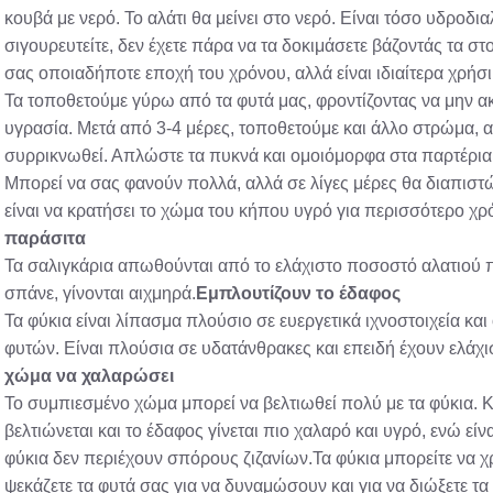
κουβά με νερό. Το αλάτι θα μείνει στο νερό. Είναι τόσο υδροδι
σιγουρευτείτε, δεν έχετε πάρα να τα δοκιμάσετε βάζοντάς τα σ
σας οποιαδήποτε εποχή του χρόνου, αλλά είναι ιδιαίτερα χρήσ
Τα τοποθετούμε γύρω από τα φυτά μας, φροντίζοντας να μην α
υγρασία. Μετά από 3-4 μέρες, τοποθετούμε και άλλο στρώμα, 
συρρικνωθεί. Απλώστε τα πυκνά και ομοιόμορφα στα παρτέρια 
Μπορεί να σας φανούν πολλά, αλλά σε λίγες μέρες θα διαπιστ
είναι να κρατήσει το χώμα του κήπου υγρό για περισσότερο χρ
παράσιτα
Τα σαλιγκάρια απωθούνται από το ελάχιστο ποσοστό αλατιού πο
σπάνε, γίνονται αιχμηρά.
Εμπλουτίζουν το έδαφος
Τα φύκια είναι λίπασμα πλούσιο σε ευεργετικά ιχνοστοιχεία κα
φυτών. Είναι πλούσια σε υδατάνθρακες και επειδή έχουν ελάχι
χώμα να χαλαρώσει
Το συμπιεσμένο χώμα μπορεί να βελτιωθεί πολύ με τα φύκια. 
βελτιώνεται και το έδαφος γίνεται πιο χαλαρό και υγρό, ενώ εί
φύκια δεν περιέχουν σπόρους ζιζανίων.Τα φύκια μπορείτε να χρ
ψεκάζετε τα φυτά σας για να δυναμώσουν και για να διώξετε τα