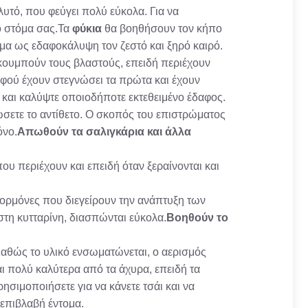
αλυτό, που φεύγει πολύ εύκολα. Για να
το στόμα σας.Τα
φύκια
θα βοηθήσουν τον κήπο
ιμα ως εδαφοκάλυψη τον ζεστό και ξηρό καιρό.
κουμπούν τους βλαστούς, επειδή περιέχουν
αφού έχουν στεγνώσει τα πρώτα και έχουν
και καλύψτε οποιοδήποτε εκτεθειμένο έδαφος.
ώσετε το αντίθετο. Ο σκοπός του επιστρώματος
όνο.
Απωθούν τα σαλιγκάρια και άλλα
υ περιέχουν και επειδή όταν ξεραίνονται και
ι ορμόνες που διεγείρουν την ανάπτυξη των
στη κυτταρίνη, διασπώνται εύκολα.
Βοηθούν το
Καθώς το υλικό ενσωματώνεται, ο αερισμός
ναι πολύ καλύτερα από τα άχυρα, επειδή τα
ησιμοποιήσετε για να κάνετε τσάι και να
 επιβλαβή έντομα.