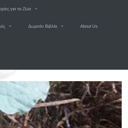
ρίες για τα Ζώα
λές
Δωρεάν Βιβλία
About Us