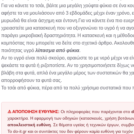
Για να κάνετε το τσάι, βάλτε μια μεγάλη χούφτα φύκια σε ένα κ
αφήστε τα να μουλιάσουν από 3 εβδομάδες μέχρι έναν χρόνο, εν
μυρωδιά θα είναι άσχημη και έντονη.Για να κάνετε ένα πιο ευε
χρειαστείτε μια κατασκευή που να οξυγονώνει το υγρό ή να αγ
παράγει μικροβιακή δραστηριότητα. Η κατασκευή και η μέθοδος,
κομπόστας που μπορείτε να δείτε στο σχετικό άρθρο. Ακολουθήσ
ποιότητας υγρό
λίπασμα από φύκια
.
Αν το υγρό είναι πολύ σκούρο, αραιώστε το με νερό μέχρι να ε
ψεκάστε τα φυτά ή ριζοποτίστε. Αν το χρησιμοποιήσετε δίχως 
βλάβη στα φυτά, απλά ένα μεγάλο μέρος των συστατικών θα χα
απορροφήσουν τα φυτά σας.
Το τσάι από φύκια, πέρα από τα πολύ χρήσιμα συστατικά που περ
⚠️ ΑΠΟΠΟΙΗΣΗ ΕΥΘΥΝΗΣ:
Οι πληροφορίες που παρέχονται στο
d
χαρακτήρα. Η εφαρμογή των οδηγιών (κατασκευές, χρήση βοτάνων, τ
αποκλειστική ευθύνη
. Σε θέματα υγείας ή τεχνικών έργων, συμβο
Το do-it.gr και οι συντάκτες του δεν φέρουν καμία ευθύνη για τυχ