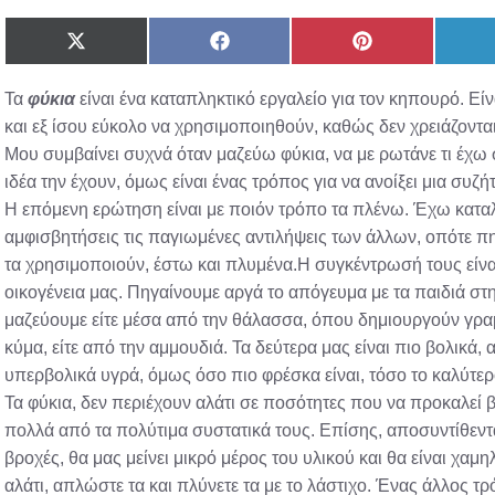
Share
Share
Share
on
on
on
X
Facebook
Pinterest
Τα
φύκια
είναι ένα καταπληκτικό εργαλείο για τον κηπουρό. Εί
(Twitter)
και εξ ίσου εύκολο να χρησιμοποιηθούν, καθώς δεν χρειάζοντ
Μου συμβαίνει συχνά όταν μαζεύω φύκια, να με ρωτάνε τι έχω σ
ιδέα την έχουν, όμως είναι ένας τρόπος για να ανοίξει μια συ
Η επόμενη ερώτηση είναι με ποιόν τρόπο τα πλένω. Έχω καταλά
αμφισβητήσεις τις παγιωμένες αντιλήψεις των άλλων, οπότε π
τα χρησιμοποιούν, έστω και πλυμένα.Η συγκέντρωσή τους είνα
οικογένεια μας. Πηγαίνουμε αργά το απόγευμα με τα παιδιά στη
μαζεύουμε είτε μέσα από την θάλασσα, όπου δημιουργούν γραμμ
κύμα, είτε από την αμμουδιά. Τα δεύτερα μας είναι πιο βολικά, 
υπερβολικά υγρά, όμως όσο πιο φρέσκα είναι, τόσο το καλύτερ
Τα φύκια, δεν περιέχουν αλάτι σε ποσότητες που να προκαλεί 
πολλά από τα πολύτιμα συστατικά τους. Επίσης, αποσυντίθεντα
βροχές, θα μας μείνει μικρό μέρος του υλικού και θα είναι χαμηλ
αλάτι, απλώστε τα και πλύνετε τα με το λάστιχο. Ένας άλλος τρ