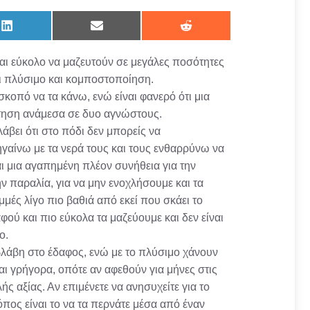
Share
Share
Share
on
on
on
LinkedIn
Email
Reddit
ναι εύκολο να μαζευτούν σε μεγάλες ποσότητες
αι πλύσιμο και κομποστοποίηση.
κοπό να τα κάνω, ενώ είναι φανερό ότι μια
ζήτηση ανάμεσα σε δυο αγνώστους.
βει ότι στο πόδι δεν μπορείς να
ηγαίνω με τα νερά τους και τους ενθαρρύνω να
ι μια αγαπημένη πλέον συνήθεια για την
ν παραλία, για να μην ενοχλήσουμε και τα
ές λίγο πιο βαθιά από εκεί που σκάει το
αφού και πιο εύκολα τα μαζεύουμε και δεν είναι
ο.
βλάβη στο έδαφος, ενώ με το πλύσιμο χάνουν
ι γρήγορα, οπότε αν αφεθούν για μήνες στις
ής αξίας. Αν επιμένετε να ανησυχείτε για το
όπος είναι το να τα περνάτε μέσα από έναν