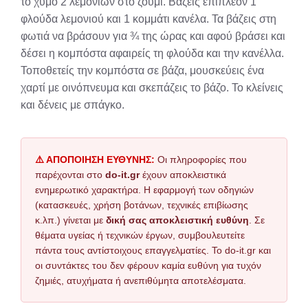
το χυμό 2 λεμονιών στο ζουμί. Βάζεις επιπλέον 1
φλούδα λεμονιού και 1 κομμάτι κανέλα. Τα βάζεις στη
φωτιά να βράσουν για ¾ της ώρας και αφού βράσει και
δέσει η κομπόστα αφαιρείς τη φλούδα και την κανέλλα.
Τοποθετείς την κομπόστα σε βάζα, μουσκεύεις ένα
χαρτί με οινόπνευμα και σκεπάζεις το βάζο. Το κλείνεις
και δένεις με σπάγκο.
⚠️ ΑΠΟΠΟΙΗΣΗ ΕΥΘΥΝΗΣ:
Οι πληροφορίες που
παρέχονται στο
do-it.gr
έχουν αποκλειστικά
ενημερωτικό χαρακτήρα. Η εφαρμογή των οδηγιών
(κατασκευές, χρήση βοτάνων, τεχνικές επιβίωσης
κ.λπ.) γίνεται με
δική σας αποκλειστική ευθύνη
. Σε
θέματα υγείας ή τεχνικών έργων, συμβουλευτείτε
πάντα τους αντίστοιχους επαγγελματίες. Το do-it.gr και
οι συντάκτες του δεν φέρουν καμία ευθύνη για τυχόν
ζημιές, ατυχήματα ή ανεπιθύμητα αποτελέσματα.