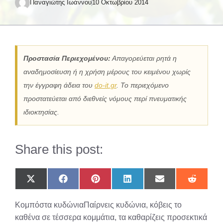
Παναγιώτης Ιωάννου
10 Οκτωβρίου 2014
Προστασία Περιεχομένου:
Απαγορεύεται ρητά η
αναδημοσίευση ή η χρήση μέρους του κειμένου χωρίς
την έγγραφη άδεια του
do-it.gr
. Το περιεχόμενο
προστατεύεται από διεθνείς νόμους περί πνευματικής
ιδιοκτησίας.
Share this post:
Share
Share
Share
Share
Share
Share
on
on
on
on
on
on
X
Facebook
Pinterest
LinkedIn
Email
Reddit
Κομπόστα κυδώνιαΠαίρνεις κυδώνια, κόβεις το
(Twitter)
καθένα σε τέσσερα κομμάτια, τα καθαρίζεις προσεκτικά