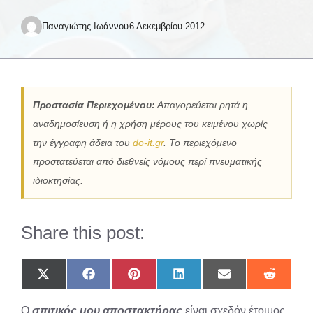
Παναγιώτης Ιωάννου
6 Δεκεμβρίου 2012
Προστασία Περιεχομένου:
Απαγορεύεται ρητά η
αναδημοσίευση ή η χρήση μέρους του κειμένου χωρίς
την έγγραφη άδεια του
do-it.gr
. Το περιεχόμενο
προστατεύεται από διεθνείς νόμους περί πνευματικής
ιδιοκτησίας.
Share this post:
Share
Share
Share
Share
Share
Share
on
on
on
on
on
on
X
Facebook
Pinterest
LinkedIn
Email
Reddit
Ο
σπιτικός μου αποστακτήρας
είναι σχεδόν έτοιμος
(Twitter)