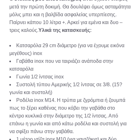
μετά την πρώτη δοκιμή. Θα δουλέψει όμως ασταμάτητα
μόλις μπει και η βαλβίδα ασφαλείας υπερπίεσης.
Παίρνει κάπου 10 λίτρα +. Αρκεί για εμένα και δυο –
τρεις καλούς.
Υλικά της κατασκευής:
Κατσαρόλα 29 cm διάμετρο (για να έχουμε εικόνα
μεγέθους) inox
Γαβάθα inox που να ταιριάζει ανάποδα στην
κατσαρόλα
Γωνία 1/2 ίντσας inox
Συστολή τύπου Αμερικής 1/2 ίντσας σε 3/8. (15?
γωνία και συστολή)
Ροδέλα inox Μ14. Η τρύπα με ζγρόμπια ή ζουμπά
πως το ξέρει καθένας που κόβει την γαβάθα στο
κέντρο κυκλικά στην διάμετρο της 1/2 ίντσας. Από
επάνω η γωνία και από κάτω ροδέλα και συστολή για
να σφίξει πάνω στην γαβάθα.
1 μέτρο ντίζα inox Μ10 (για γαντζάκια) και δύο