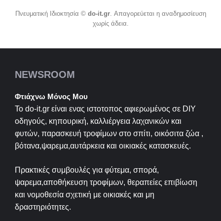
Πνευματική Ιδιοκτησία ©
do-it.gr
. Απαγορεύεται η αναδημοσίευση
χωρίς άδεια.
NEWSROOM
Φτιάχνω Μόνος Μου
Το do-it.gr είναι ενας ιστοτοπος αφιερωμένος σε
DIY
οδηγούς, κηπουρική, καλλιέργεια λαχανικών και
φυτών, παρασκευή τροφίμων στο σπίτι, οικόσιτα ζώα ,
βότανα,ψαρεμα,αυτάρκεια και οικιακές κατασκευές.
Πρακτικές συμβουλές για φύτεμα, σπορά,
ψαρεμα,αποθήκευση τροφίμων, θεραπείες επιβίωση
και νομοθεσία σχετική με οικιακές και μη
δραστηριότητες.