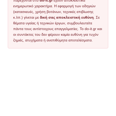
παρέχονται στο
do-it.gr
έχουν αποκλειστικά
ενημερωτικό χαρακτήρα. Η εφαρμογή των οδηγιών
(κατασκευές, χρήση βοτάνων, τεχνικές επιβίωσης
κ.λπ.) γίνεται με
δική σας αποκλειστική ευθύνη
. Σε
θέματα υγείας ή τεχνικών έργων, συμβουλευτείτε
πάντα τους αντίστοιχους επαγγελματίες. Το do-it.gr και
οι συντάκτες του δεν φέρουν καμία ευθύνη για τυχόν
ζημιές, ατυχήματα ή ανεπιθύμητα αποτελέσματα.