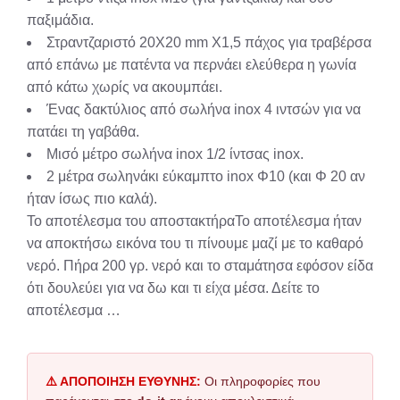
παξιμάδια.
Στραντζαριστό 20Χ20 mm Χ1,5 πάχος για τραβέρσα
από επάνω με πατέντα να περνάει ελεύθερα η γωνία
από κάτω χωρίς να ακουμπάει.
Ένας δακτύλιος από σωλήνα inox 4 ιντσών για να
πατάει τη γαβάθα.
Μισό μέτρο σωλήνα inox 1/2 ίντσας inox.
2 μέτρα σωληνάκι εύκαμπτο inox Φ10 (και Φ 20 αν
ήταν ίσως πιο καλά).
Το αποτέλεσμα του αποστακτήραΤο αποτέλεσμα ήταν
να αποκτήσω εικόνα του τι πίνουμε μαζί με το καθαρό
νερό. Πήρα 200 γρ. νερό και το σταμάτησα εφόσον είδα
ότι δουλεύει για να δω και τι είχα μέσα. Δείτε το
αποτέλεσμα …
⚠️ ΑΠΟΠΟΙΗΣΗ ΕΥΘΥΝΗΣ:
Οι πληροφορίες που