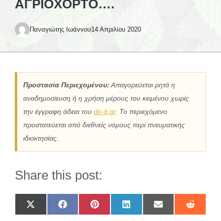
ΑΓΡΙΌΧΟΡΤΟ….
Παναγιώτης Ιωάννου
14 Απριλίου 2020
Προστασία Περιεχομένου:
Απαγορεύεται ρητά η
αναδημοσίευση ή η χρήση μέρους του κειμένου χωρίς
την έγγραφη άδεια του
do-it.gr
. Το περιεχόμενο
προστατεύεται από διεθνείς νόμους περί πνευματικής
ιδιοκτησίας.
Share this post:
Share
Share
Share
Share
Share
Share
on
on
on
on
on
on