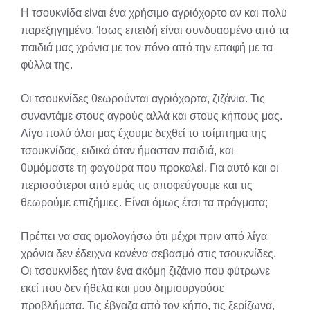
X
Facebook
Pinterest
LinkedIn
Email
Reddit
Η τσουκνίδα είναι ένα χρήσιμο αγριόχορτο αν και πολύ
(Twitter)
παρεξηγημένο. Ίσως επειδή είναι συνδυασμένο από τα
παιδιά μας χρόνια με τον πόνο από την επαφή με τα
φύλλα της.
Οι τσουκνίδες θεωρούνται αγριόχορτα, ζιζάνια. Τις
συναντάμε στους αγρούς αλλά και στους κήπους μας.
Λίγο πολύ όλοι μας έχουμε δεχθεί το τσίμπημα της
τσουκνίδας, ειδικά όταν ήμασταν παιδιά, και
θυμόμαστε τη φαγούρα που προκαλεί. Για αυτό και οι
περισσότεροι από εμάς τις αποφεύγουμε και τις
θεωρούμε επιζήμιες. Είναι όμως έτσι τα πράγματα;
Πρέπει να σας ομολογήσω ότι μέχρι πριν από λίγα
χρόνια δεν έδειχνα κανένα σεβασμό στις τσουκνίδες.
Οι τσουκνίδες ήταν ένα ακόμη ζιζάνιο που φύτρωνε
εκεί που δεν ήθελα και μου δημιουργούσε
προβλήματα. Τις έβγαζα από τον κήπο, τις ξερίζωνα,