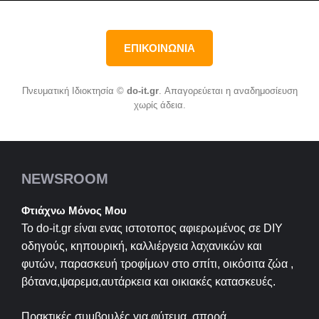
ΕΠΙΚΟΙΝΩΝΙΑ
Πνευματική Ιδιοκτησία ©
do-it.gr
. Απαγορεύεται η αναδημοσίευση
χωρίς άδεια.
NEWSROOM
Φτιάχνω Μόνος Μου
Το do-it.gr είναι ενας ιστοτοπος αφιερωμένος σε
DIY
οδηγούς, κηπουρική, καλλιέργεια λαχανικών και
φυτών, παρασκευή τροφίμων στο σπίτι, οικόσιτα ζώα ,
βότανα,ψαρεμα,αυτάρκεια και οικιακές κατασκευές.
Πρακτικές συμβουλές για φύτεμα, σπορά,