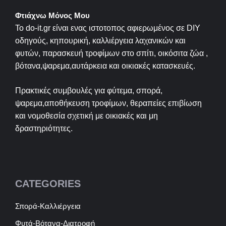
Φτιάχνω Μόνος Μου
Το do-it.gr είναι ενας ιστοτοπος αφιερωμένος σε
DIY
οδηγούς, κηπουρική, καλλιέργεια λαχανικών και
φυτών, παρασκευή τροφίμων στο σπίτι, οικόσιτα ζώα ,
βότανα,ψαρεμα,αυτάρκεια και οικιακές κατασκευές.
Πρακτικές συμβουλές για φύτεμα, σπορά,
ψαρεμα,αποθήκευση τροφίμων, θεραπείες επιβίωση
και νομοθεσία σχετική με οικιακές και μη
δραστηριότητες.
CATEGORIES
Σπορά-Καλλιέργεια
Φυτά-Βότανα-Διατροφή