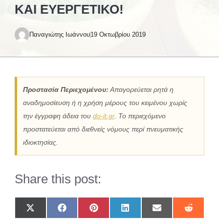
ΚΑΙ ΕΥΕΡΓΕΤΙΚΌ!
Παναγιώτης Ιωάννου
19 Οκτωβρίου 2019
Προστασία Περιεχομένου:
Απαγορεύεται ρητά η
αναδημοσίευση ή η χρήση μέρους του κειμένου χωρίς
την έγγραφη άδεια του
do-it.gr
. Το περιεχόμενο
προστατεύεται από διεθνείς νόμους περί πνευματικής
ιδιοκτησίας.
Share this post:
Share
Share
Share
Share
Share
Share
on
on
on
on
on
on