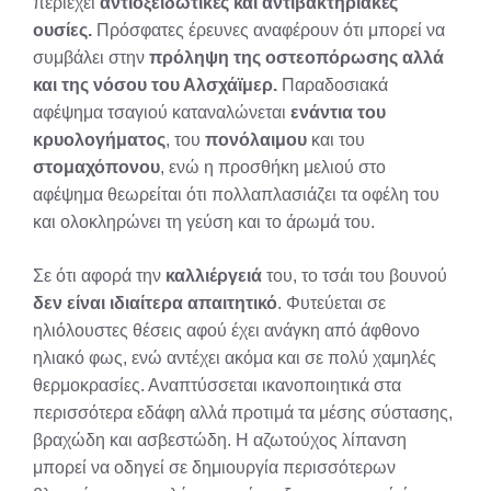
περιέχει
αντιοξειδωτικές και αντιβακτηριακές
ουσίες.
Πρόσφατες έρευνες αναφέρουν ότι μπορεί να
συμβάλει στην
πρόληψη της οστεοπόρωσης αλλά
και της νόσου του Αλσχάϊμερ.
Παραδοσιακά
αφέψημα τσαγιού καταναλώνεται
ενάντια του
κρυολογήματος
, του
πονόλαιμου
και του
στομαχόπονου
, ενώ η προσθήκη μελιού στο
αφέψημα θεωρείται ότι πολλαπλασιάζει τα οφέλη του
και ολοκληρώνει τη γεύση και το άρωμά του.
Σε ότι αφορά την
καλλιέργειά
του, το τσάι του βουνού
δεν είναι ιδιαίτερα απαιτητικό
. Φυτεύεται σε
ηλιόλουστες θέσεις αφού έχει ανάγκη από άφθονο
ηλιακό φως, ενώ αντέχει ακόμα και σε πολύ χαμηλές
θερμοκρασίες. Αναπτύσσεται ικανοποιητικά στα
περισσότερα εδάφη αλλά προτιμά τα μέσης σύστασης,
βραχώδη και ασβεστώδη. Η αζωτούχος λίπανση
μπορεί να οδηγεί σε δημιουργία περισσότερων