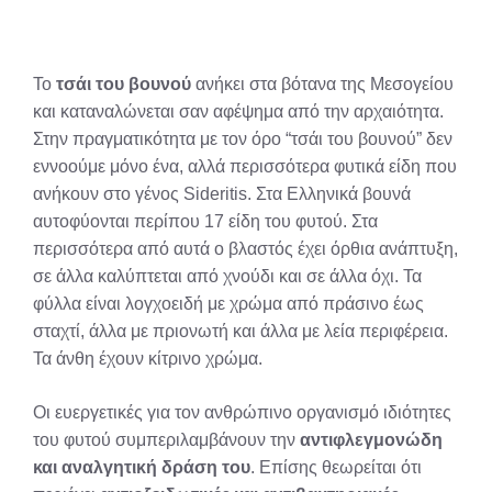
X
Facebook
Pinterest
LinkedIn
Email
Reddit
(Twitter)
Το
τσάι του βουνού
ανήκει στα βότανα της Μεσογείου
και καταναλώνεται σαν αφέψημα από την αρχαιότητα.
Στην πραγματικότητα με τον όρο “τσάι του βουνού” δεν
εννοούμε μόνο ένα, αλλά περισσότερα φυτικά είδη που
ανήκουν στο γένος Sideritis. Στα Ελληνικά βουνά
αυτοφύονται περίπου 17 είδη του φυτού. Στα
περισσότερα από αυτά ο βλαστός έχει όρθια ανάπτυξη,
σε άλλα καλύπτεται από χνούδι και σε άλλα όχι. Τα
φύλλα είναι λογχοειδή με χρώμα από πράσινο έως
σταχτί, άλλα με πριονωτή και άλλα με λεία περιφέρεια.
Τα άνθη έχουν κίτρινο χρώμα.
Οι ευεργετικές για τον ανθρώπινο οργανισμό ιδιότητες
του φυτού συμπεριλαμβάνουν την
αντιφλεγμονώδη
και αναλγητική δράση του
. Επίσης θεωρείται ότι