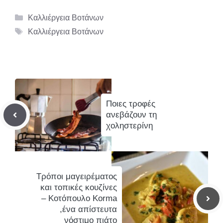
Κατηγορίες
Καλλιέργεια Βοτάνων
Ετικέτες
Καλλιέργεια Βοτάνων
Ποιες τροφές
ανεβάζουν τη
χοληστερίνη
Τρόποι μαγειρέματος
και τοπικές κουζίνες
– Κοτόπουλο Korma
,ένα απίστευτα
νόστιμο πιάτο