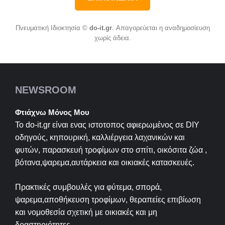
Πνευματική Ιδιοκτησία ©
do-it.gr
. Απαγορεύεται η αναδημοσίευση
χωρίς άδεια.
NEWSROOM
Φτιάχνω Μόνος Μου
Το do-it.gr είναι ενας ιστοτοπος αφιερωμένος σε
DIY
οδηγούς, κηπουρική, καλλιέργεια λαχανικών και
φυτών, παρασκευή τροφίμων στο σπίτι, οικόσιτα ζώα ,
βότανα,ψαρεμα,αυτάρκεια και οικιακές κατασκευές.
Πρακτικές συμβουλές για φύτεμα, σπορά,
ψαρεμα,αποθήκευση τροφίμων, θεραπείες επιβίωση
και νομοθεσία σχετική με οικιακές και μη
δραστηριότητες.