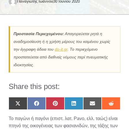
Παναγιώτης Ιωάννου
30 Ιουνίου 2020
Προστασία Περιεχομένου:
Απαγορεύεται ρητά η
αναδημοσίευση ή η χρήση μέρους του κειμένου χωρίς
την έγγραφη άδεια του
do-it.gr
. Το περιεχόμενο
προστατεύεται από διεθνείς νόμους περί πνευματικής
ιδιοκτησίας.
Share this post:
Share
Share
Share
Share
Share
Share
on
on
on
on
on
on
X
Facebook
Pinterest
LinkedIn
Email
Reddit
Το παγώνι ή παγόνι (επιστ. λατ. Pavo, ελλ. ταώς) είναι
(Twitter)
πτηνό της οικογένειας των φασιανιδών, της τάξης των