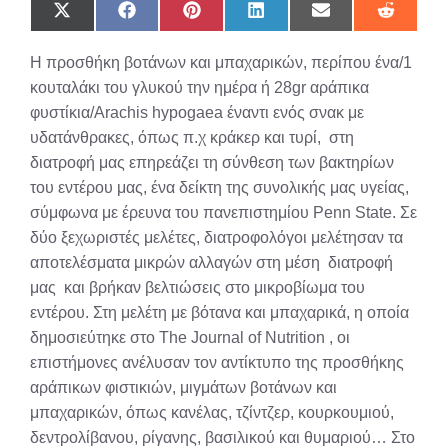
Share
Share
Share
Share
Share
Share
on
on
on
on
on
on
X
Facebook
Pinterest
LinkedIn
Email
Reddit
Η προσθήκη βοτάνων και μπαχαρικών, περίπου ένα/1
(Twitter)
κουταλάκι του γλυκού την ημέρα ή 28gr αράπικα
φυστίκια/Arachis hypogaea έναντι ενός σνακ με
υδατάνθρακες, όπως π.χ κράκερ και τυρί, στη
διατροφή μας επηρεάζει τη σύνθεση των βακτηρίων
του εντέρου μας, ένα δείκτη της συνολικής μας υγείας,
σύμφωνα με έρευνα του πανεπιστημίου Penn State. Σε
δύο ξεχωριστές μελέτες, διατροφολόγοι μελέτησαν τα
αποτελέσματα μικρών αλλαγών στη μέση διατροφή
μας και βρήκαν βελτιώσεις στο μικροβίωμα του
εντέρου. Στη μελέτη με βότανα και μπαχαρικά, η οποία
δημοσιεύτηκε στο The Journal of Nutrition , οι
επιστήμονες ανέλυσαν τον αντίκτυπο της προσθήκης
αράπικων φιστικιών, μιγμάτων βοτάνων και
μπαχαρικών, όπως κανέλας, τζίντζερ, κουρκουμιού,
δεντρολίβανου, ρίγανης, βασιλικού και θυμαριού… Στο