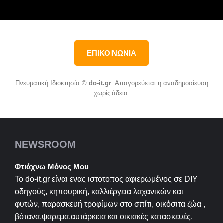
ΕΠΙΚΟΙΝΩΝΙΑ
Πνευματική Ιδιοκτησία ©
do-it.gr
. Απαγορεύεται η αναδημοσίευση
χωρίς άδεια.
NEWSROOM
Φτιάχνω Μόνος Μου
Το do-it.gr είναι ενας ιστοτοπος αφιερωμένος σε
DIY
οδηγούς, κηπουρική, καλλιέργεια λαχανικών και
φυτών, παρασκευή τροφίμων στο σπίτι, οικόσιτα ζώα ,
βότανα,ψαρεμα,αυτάρκεια και οικιακές κατασκευές.