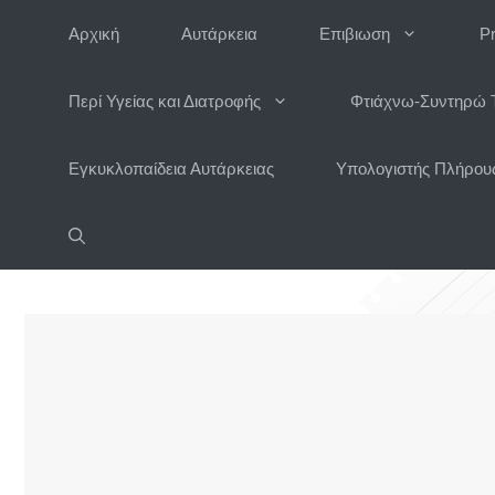
Μετάβαση
Αρχική
Αυτάρκεια
Επιβιωση
P
σε
περιεχόμενο
Περί Υγείας και Διατροφής
Φτιάχνω-Συντηρώ 
Εγκυκλοπαίδεια Αυτάρκειας
Υπολογιστής Πλήρους