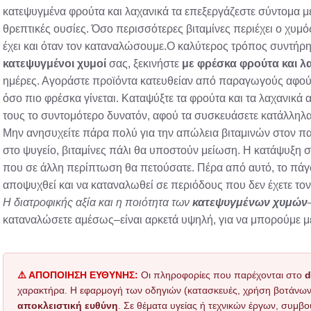
κατεψυγμένα φρούτα και λαχανικά τα επεξεργάζεστε σύντομα μ
θρεπτικές ουσίες. Όσο περισσότερες βιταμίνες περιέχει ο χυμ
έχει και όταν τον καταναλώσουμε.Ο καλύτερος τρόπος συντήρησ
κατεψυγμένοι χυμοί
σας, ξεκινήστε
με φρέσκα φρούτα και λ
ημέρες. Αγοράστε προϊόντα κατευθείαν από παραγωγούς αφού τ
όσο πιο φρέσκα γίνεται. Καταψύξτε τα φρούτα και τα λαχανικά 
τους το συντομότερο δυνατόν, αφού τα συσκευάσετε κατάλληλ
Μην ανησυχείτε πάρα πολύ για την απώλεια βιταμινών στον 
στο ψυγείο, βιταμίνες πάλι θα υποστούν μείωση. Η κατάψυξη σ
που σε άλλη περίπτωση θα πετούσατε. Πέρα από αυτό, το πάγω
αποψυχθεί και να καταναλωθεί σε περιόδους που δεν έχετε τον
Η διατροφικής αξία και η ποιότητα των
κατεψυγμένων χυμών
καταναλώσετε αμέσως–είναι αρκετά υψηλή, για να μπορούμε με 
⚠️ ΑΠΟΠΟΙΗΣΗ ΕΥΘΥΝΗΣ:
Οι πληροφορίες που παρέχονται στο
d
χαρακτήρα. Η εφαρμογή των οδηγιών (κατασκευές, χρήση βοτάνων, τ
αποκλειστική ευθύνη
. Σε θέματα υγείας ή τεχνικών έργων, συμβο