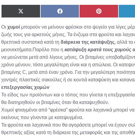
Share
Share
Share
on
on
on
X
Facebook
Pinterest
Oι
χυμοί
μπορούν να μείνουν φρέσκοι στο ψυγείο για λίγες μέρε
(Twitter)
ζωής τους για αρκετούς μήνες. Τα ένζυμα στα φρούτα και λαχ
θρεπτικά συστατικά κατά τη
διάρκεια της κατάψυξης
, αλλά τα
μειονεκτήματα.Παρόλο που η
κατάψυξη κρατά τους χυμούς 
να μειώνεται μετά από λίγους μήνες. Οι βιταμίνες υποβαθμίζο
χρόνο μένουν, τόσο μεγαλύτερη είναι και η απώλεια. Οι κατεψ
βιταμίνης C, μετά από έναν χρόνο. Για την μεγαλύτερη ποιότητ
χοντρές πλαστικές σακούλες ή σε κουτιά καταψύκτη και κατανα
επεξεργασίας χυμών
Το είδος των προϊόντων και ο τόπος που γίνεται η επεξεργασί
θα διατηρηθούν οι βιταμίνες όταν θα καταψυχθούν.
Χυμοί φτιαγμένοι από “φρέσκα” φρούτα και λαχανικά μπορεί ν
εκείνους που γίνονται με κατεψυγμένα.
Τα φρούτα και λαχανικά που θα αγοράσετε μπορεί να έχουν συ
θρεπτικής αξίας κατά τη διάρκεια της μεταφοράς και της αποθ