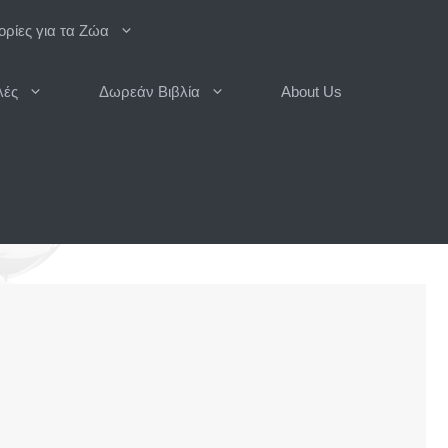
ρίες για τα Ζώα
λές
Δωρεάν Βιβλία
About Us