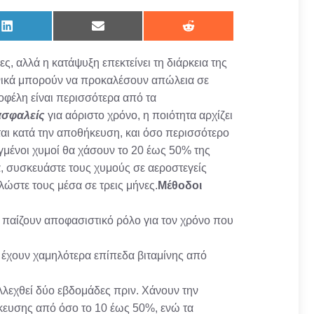
Share
Share
Share
on
on
on
LinkedIn
Email
Reddit
ς, αλλά η κατάψυξη επεκτείνει τη διάρκεια της
ανικά μπορούν να προκαλέσουν απώλεια σε
 οφέλη είναι περισσότερα από τα
ασφαλείς
για αόριστο χρόνο, η ποιότητα αρχίζει
νται κατά την αποθήκευση, και όσο περισσότερο
υγμένοι χυμοί θα χάσουν το 20 έως 50% της
α, συσκευάστε τους χυμούς σε αεροστεγείς
λώστε τους μέσα σε τρεις μήνες.
Μέθοδοι
α παίζουν αποφασιστικό ρόλο για τον χρόνο που
α έχουν χαμηλότερα επίπεδα βιταμίνης από
λλεχθεί δύο εβδομάδες πριν. Χάνουν την
ήκευσης από όσο το 10 έως 50%, ενώ τα