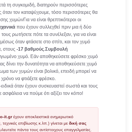
ετά τη συγκομιδή, διατηρούν περισσότερες
ός όταν τον καταψύχουμε, τόσο περισσότερες θα
ης χυμώνΓια να είναι θρεπτικότεροι οι
αχανικά
που έχουν συλλεχθεί πριν μια ή δύο
ους ρωτήσετε πότε τα συνέλεξαν, για να είναι
αμέσως όταν φτάσετε στο σπίτι, και τον χυμό
α, στους
-17 βαθμούς
.
Συμβουλή
παγωμένο χυμό. Εάν αποθηκεύσετε φρέσκο χυμό
ας δίνει την δυνατότητα να αποθηκεύσετε χυμό
μα των χυμών είναι βολικό, επειδή μπορεί να
 χρόνο να φτιάξετε φρέσκο.
–ειδικά όταν έχουν συσκευαστεί σωστά και τους
ασφάλεια να πούμε ότι αξίζει τον κόπο!
o-it.gr
έχουν αποκλειστικά ενημερωτικό
εχνικές επιβίωσης κ.λπ.) γίνεται με
δική σας
υλευτείτε πάντα τους αντίστοιχους επαγγελματίες.