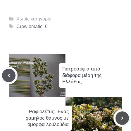
Κατηγορίες
Χωρίς κατηγορία
Ετικέτες
Crawlomatic_6
Γιατροσόφια από
διάφορα μέρη της
Ελλάδας
Ραφιολέπις: Ένας
χαμηλός θάμνος με
όμορφα λουλούδια