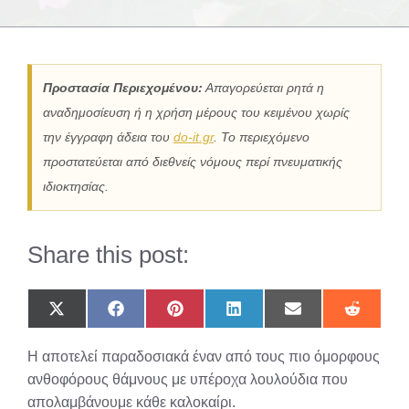
Προστασία Περιεχομένου:
Απαγορεύεται ρητά η
αναδημοσίευση ή η χρήση μέρους του κειμένου χωρίς
την έγγραφη άδεια του
do-it.gr
. Το περιεχόμενο
προστατεύεται από διεθνείς νόμους περί πνευματικής
ιδιοκτησίας.
Share this post:
Share
Share
Share
Share
Share
Share
on
on
on
on
on
on
X
Facebook
Pinterest
LinkedIn
Email
Reddit
Η αποτελεί παραδοσιακά έναν από τους πιο όμορφους
(Twitter)
ανθοφόρους θάμνους με υπέροχα λουλούδια που
απολαμβάνουμε κάθε καλοκαίρι.