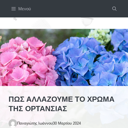
Μετάβαση
Μενού
σε
περιεχόμενο
ΠΏΣ ΑΛΛΆΖΟΥΜΕ ΤΟ ΧΡΏΜΑ
ΤΗΣ ΟΡΤΑΝΣΊΑΣ
Παναγιώτης Ιωάννου
30 Μαρτίου 2024