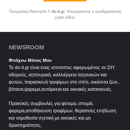
Πνευματική Ιδιοκτησία ©
do-it.gr
. Απαγορεύεται η αναδημοσίευση
χωρίς άδεια.
NEWSROOM
Φτιάχνω Μόνος Μου
Το do-it.gr είναι ενας ιστοτοπος αφιερωμένος σε
DIY
οδηγούς, κηπουρική, καλλιέργεια λαχανικών και
φυτών, παρασκευή τροφίμων στο σπίτι, οικόσιτα ζώα ,
βότανα,ψαρεμα,αυτάρκεια και οικιακές κατασκευές.
Πρακτικές συμβουλές για φύτεμα, σπορά,
ψαρεμα,αποθήκευση τροφίμων, θεραπείες επιβίωση
και νομοθεσία σχετική με οικιακές και μη
δραστηριότητες.