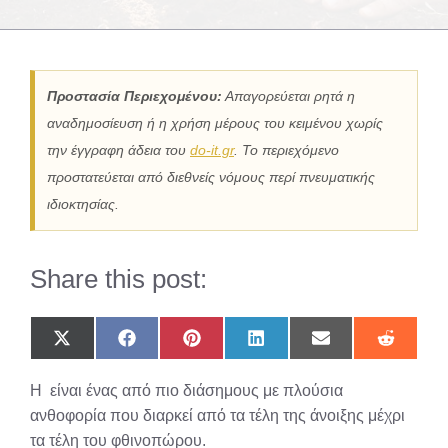
Προστασία Περιεχομένου:
Απαγορεύεται ρητά η
αναδημοσίευση ή η χρήση μέρους του κειμένου χωρίς
την έγγραφη άδεια του
do-it.gr
. Το περιεχόμενο
προστατεύεται από διεθνείς νόμους περί πνευματικής
ιδιοκτησίας.
Share this post:
Share
Share
Share
Share
Share
Share
on
on
on
on
on
on
X
Facebook
Pinterest
LinkedIn
Email
Reddit
Η είναι ένας από πιο διάσημους με πλούσια
(Twitter)
ανθοφορία που διαρκεί από τα τέλη της άνοιξης μέχρι
τα τέλη του φθινοπώρου.