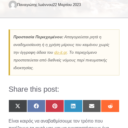
Παναγιώτης Ιωάννου
22 Μαρτίου 2023
Προστασία Περιεχομένου:
Απαγορεύεται ρητά η
αναδημοσίευση ή η χρήση μέρους του κειμένου χωρίς
την έγγραφη άδεια του
do-it.gr
. Το περιεχόμενο
προστατεύεται από διεθνείς νόμους περί πνευματικής
ιδιοκτησίας.
Share this post:
Share
Share
Share
Share
Share
Share
on
on
on
on
on
on
X
Facebook
Pinterest
LinkedIn
Email
Reddit
Είναι καιρός να αναβαθμίσουμε τον τρόπο που
(Twitter)