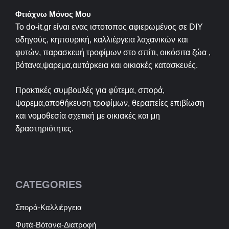
Φτιάχνω Μόνος Μου
Το do-it.gr είναι ενας ιστοτοπος αφιερωμένος σε
DIY
οδηγούς, κηπουρική, καλλιέργεια λαχανικών και
φυτών, παρασκευή τροφίμων στο σπίτι, οικόσιτα ζώα ,
βότανα,ψαρεμα,αυτάρκεια και οικιακές κατασκευές.
Πρακτικές συμβουλές για φύτεμα, σπορά,
ψαρεμα,αποθήκευση τροφίμων, θεραπείες επιβίωση
και νομοθεσία σχετική με οικιακές και μη
δραστηριότητες.
CATEGORIES
Σπορά-Καλλιέργεια
Φυτά-Βότανα-Διατροφή