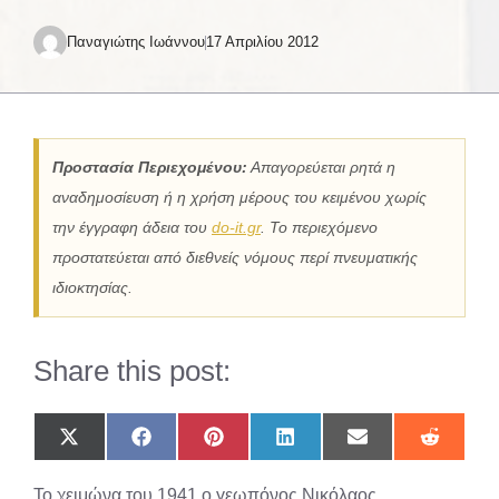
Παναγιώτης Ιωάννου
17 Απριλίου 2012
Προστασία Περιεχομένου:
Απαγορεύεται ρητά η
αναδημοσίευση ή η χρήση μέρους του κειμένου χωρίς
την έγγραφη άδεια του
do-it.gr
. Το περιεχόμενο
προστατεύεται από διεθνείς νόμους περί πνευματικής
ιδιοκτησίας.
Share this post:
Share
Share
Share
Share
Share
Share
on
on
on
on
on
on
X
Facebook
Pinterest
LinkedIn
Email
Reddit
Το χειμώνα του 1941 ο γεωπόνος Νικόλαος
(Twitter)