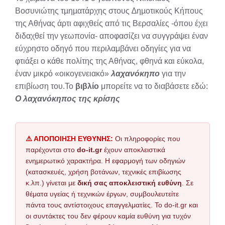
Βοσυνιώτης τµηµατάρχης στους ∆ηµοτικούς Κήπους
της Αθήνας άρτι αφιχθείς από τις Βερσαλίες -όπου έχει
διδαχθεί την γεωπονία- αποφασίζει να συγγράψει έναν
εύχρηστο οδηγό που περιλαμβάνει οδηγίες για να
φτιάξει ο κάθε πολίτης της Αθήνας, φθηνά και εύκολα,
έναν μικρό «οικογενειακό»
λαχανόκηπο
για την
επιβίωση του.Το
βιβλίο
μπορείτε να το διαβάσετε εδώ:
Ο λαχανόκηπος της κρίσης
⚠️ ΑΠΟΠΟΙΗΣΗ ΕΥΘΥΝΗΣ:
Οι πληροφορίες που
παρέχονται στο
do-it.gr
έχουν αποκλειστικά
ενημερωτικό χαρακτήρα. Η εφαρμογή των οδηγιών
(κατασκευές, χρήση βοτάνων, τεχνικές επιβίωσης
κ.λπ.) γίνεται με
δική σας αποκλειστική ευθύνη
. Σε
θέματα υγείας ή τεχνικών έργων, συμβουλευτείτε
πάντα τους αντίστοιχους επαγγελματίες. Το do-it.gr και
οι συντάκτες του δεν φέρουν καμία ευθύνη για τυχόν